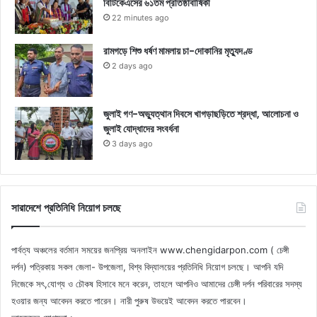
বিটিকেএসের ৬১তম প্রতিষ্ঠাবার্ষিকী
22 minutes ago
রামগড়ে শিশু ধর্ষণ মামলায় চা-দোকানির মৃত্যুদণ্ড
2 days ago
জুলাই গণ-অভ্যুত্থান দিবসে খাগড়াছড়িতে শ্রদ্ধা, আলোচনা ও
জুলাই যোদ্ধাদের সংবর্ধনা
3 days ago
সারাদেশে প্রতিনিধি নিয়োগ চলছে
পার্বত্য অঞ্চলের বর্তমান সময়ের জনপ্রিয় অনলাইন www.chengidarpon.com ( চেঙ্গী
দর্পন) পত্রিকায় সকল জেলা- উপজেলা, বিশ্ব বিদ্যালয়ের প্রতিনিধি নিয়োগ চলছে। আপনি যদি
নিজেকে সৎ,যোগ্য ও চৌকষ হিসাবে মনে করেন, তাহলে আপনিও আমাদের চেঙ্গী দর্পন পরিবারের সদস্য
হওয়ার জন্য আবেদন করতে পারেন। নারী পুরুষ উভয়েই আবেদন করতে পারবেন।