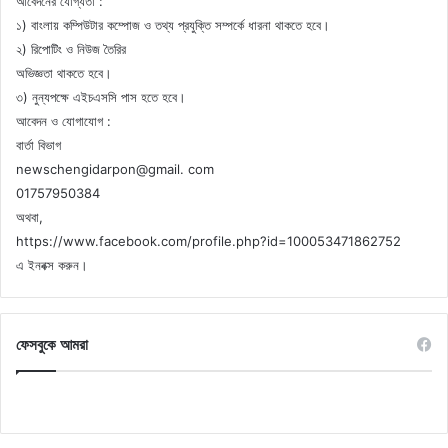
আবেদনের যোগ্যতা :
১) বাংলায় কম্পিউটার কম্পোজ ও তথ্য প্রযুক্তি সম্পর্কে ধারনা থাকতে হবে।
২) রিপোটিং ও নিউজ তৈরির
অভিজ্ঞতা থাকতে হবে।
৩) নুন্যপক্ষে এইচএসসি পাস হতে হবে।
আবেদন ও যোগাযোগ :
বার্তা বিভাগ
newschengidarpon@gmail. com
01757950384
অথবা,
https://www.facebook.com/profile.php?id=100053471862752
এ ইনবক্স করুন।
ফেসবুকে আমরা