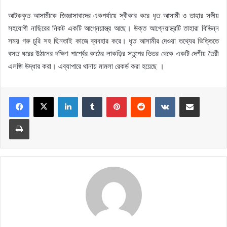
আটককৃত আসামীকে জিজ্ঞাসাবাদের একপর্যায়ে স্বীকার করে ধৃত আসামী ও তাহার সঙ্গীয়
সহযোগী নাছিরের নিকট একটি আগ্নেয়াস্ত্র আছে। উক্ত আগ্নেয়াস্ত্রটি তাহারা বিভিন্ন
সময় গরু চুরি সহ ছিনতাই কাজে ব্যবহার করে। ধৃত আসামীর দেওয়া তথ্যের ভিত্তিতে
বসত ঘরের উঠানের দক্ষিণ পার্শ্বের কাঠের লাকড়ির স্তুপের ভিতর থেকে একটি দেশীয় তৈরী
এলজি উদ্ধার করা। এব্যাপারে থানায় মামলা রেকর্ড করা হয়েছে ।
LinkedIn
Tumblr
Pinterest
Reddit
VKontakte
Share via Email
Print