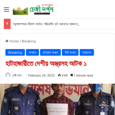
Menu
মধুমঙ্গলপাড়ার ট্রিপল মার্ডার: পরিচয়হীন দুই মরদেহের স্বজনের খোঁজ পুলিশের
Home
/
Breaking
Breaking
অপরাধ
চট্টগ্রাম অঞ্চল
শীর্ষ সংবাদ
সারাদেশ
হাটহাজারীতে দেশীয় অস্ত্রসহ আটক ১
চেঙ্গী দর্পন
February 24, 2022
448
1 minute read