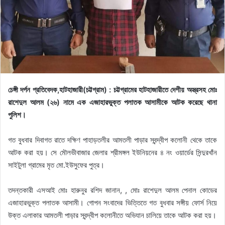
চেঙ্গী দর্পন প্রতিবেদক,হাটহাজারী(চট্টগ্রাম) : চট্টগ্রামের হাটহাজারীতে দেশীয় অস্ত্রসহ মোঃ
রাশেদুল আলম (২৬) নামে এক এজাহারভুক্ত পলাতক আসামীকে আটক করেছে থানা
পুলিশ।
গত বুধবার দিবাগত রাতে দক্ষিণ পাহাড়তলীর আমতলী পাড়ার স্বন্দ্বীপ কলোনী থেকে তাকে
আটক করা হয়। সে মৌলভীবাজার জেলার শ্রীমঙ্গল ইউনিয়নের ৪ নং ওয়ার্ডের সিন্দুরখাঁন
সাইটুলা গ্রামের মৃত মো.ইউসুফের পুত্র।
তদন্তকারী এসআই মোঃ হারুনুর রশিদ জানান, , মোঃ রাশেদুল আলম পেনাল কোডের
এজাহারভুক্ত পলাতক আসামী। গোপন সংবাদের ভিত্তিতে গত বুধবার সঙ্গীয় ফোর্স নিয়ে
উক্ত এলাকার আমতলী পাড়ার স্বন্দ্বীপ কলোনীতে অভিযান চালিয়ে তাকে আটক করা হয়।