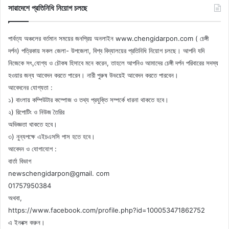
সারাদেশে প্রতিনিধি নিয়োগ চলছে
পার্বত্য অঞ্চলের বর্তমান সময়ের জনপ্রিয় অনলাইন www.chengidarpon.com ( চেঙ্গী
দর্পন) পত্রিকায় সকল জেলা- উপজেলা, বিশ্ব বিদ্যালয়ের প্রতিনিধি নিয়োগ চলছে। আপনি যদি
নিজেকে সৎ,যোগ্য ও চৌকষ হিসাবে মনে করেন, তাহলে আপনিও আমাদের চেঙ্গী দর্পন পরিবারের সদস্য
হওয়ার জন্য আবেদন করতে পারেন। নারী পুরুষ উভয়েই আবেদন করতে পারবেন।
আবেদনের যোগ্যতা :
১) বাংলায় কম্পিউটার কম্পোজ ও তথ্য প্রযুক্তি সম্পর্কে ধারনা থাকতে হবে।
২) রিপোটিং ও নিউজ তৈরির
অভিজ্ঞতা থাকতে হবে।
৩) নুন্যপক্ষে এইচএসসি পাস হতে হবে।
আবেদন ও যোগাযোগ :
বার্তা বিভাগ
newschengidarpon@gmail. com
01757950384
অথবা,
https://www.facebook.com/profile.php?id=100053471862752
এ ইনবক্স করুন।