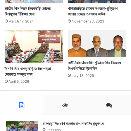
জাতীয় শিশু দিবসে সিন্দুকছড়ি জোনের
খাগড়াছড়িতে রাসেল অপহরণ-মুক্তিপণ
বিনামূল্যে চিকিৎসা সেবা
আদায় চক্রের ৩ সদস্য আটক
March 17, 2024
November 23, 2023
কাউনিয়ায় চাঁদাবাজি-টেন্ডারবাজির বিরুদ্ধে
বিএনপি জিরো ট্রলারিস
বৈসাবি নিয়ে খাগড়াছড়িতে নিরাপত্তা
জোরদারে সমন্বয় সভা
July 13, 2025
April 5, 2026
রামগড়ে শিশু ধর্ষণ মামলায় চা-দোকানির মৃত্যুদণ্ড
1 day ago