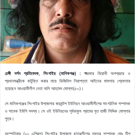
চেঙ্গী দর্পন প্রতিবেদক, সিংগাইর (মানিকগঞ্জ) : স
রকার বিরোধী অপপ্রচার ও
প্রধানমন্ত্রীকে কটুক্তি করার দায়ে ডিজিটাল নিরাপত্তা আইনের মামলায় গ্রেফতার
হয়েছেন আওয়ামীলীগ নেতা অলি আহমেদ মোল্লা(৫০)।
সে মানিকগঞ্জের সিংগাইর উপজেলার জয়মন্টপ ইউনিয়ন আওয়ামীলীগের সাংগঠনিক সম্পাদক
ও সাবেক ইউপি সদস্য। সে ওই ইউনিয়নের পূর্বভাকুম গ্রামের মৃত হাজী সিদ্দিক মোল্লার
পুত্র।
বৃহস্পতিবার (২২ এপ্রিল) সিংগাইর উপজেলা ছাত্রলীগের দফতর সম্পাদক মোঃ টিপু