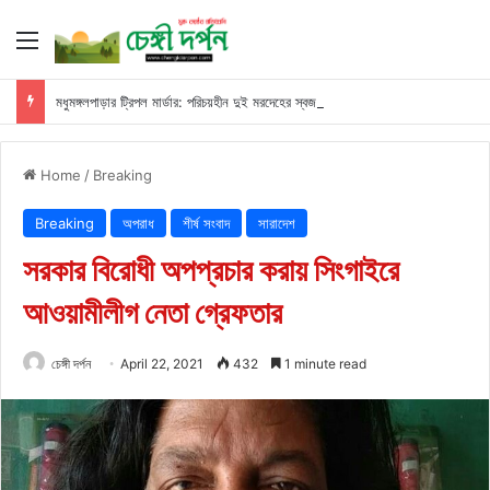
Menu
মধুমঙ্গলপাড়ার ট্রিপল মার্ডার: পরিচয়হীন দুই মরদেহের স্বজনের খোঁজ পুলিশের
Home
/
Breaking
Breaking
অপরাধ
শীর্ষ সংবাদ
সারাদেশ
সরকার বিরোধী অপপ্রচার করায় সিংগাইরে
আওয়ামীলীগ নেতা গ্রেফতার
চেঙ্গী দর্পন
April 22, 2021
432
1 minute read