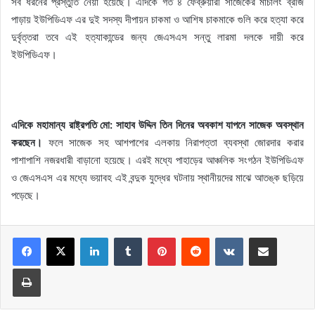
সব ধরনের প্রস্তুতি নেয়া হয়েছে। এদিকে গত ৪ ফেব্রুয়ারী সাজেকের মাচালং ব্রীজ
পাড়ায় ইউপিডিএফ এর দুই সদস্য দীপায়ন চাকমা ও আশিষ চাকমাকে গুলি করে হত্যা করে
দুর্বৃত্তরা তবে এই হত্যাকান্ডের জন্য জেএসএস সন্তু লারমা দলকে দায়ী করে
ইউপিডিএফ।
এদিকে মহামান্য রাষ্ট্রপতি মো: সাহাব উদ্দিন তিন দিনের অবকাশ যাপনে সাজেক অবস্থান
করছেন।
ফলে সাজেক সহ আশপাশের এলকায় নিরাপত্তা ব্যবস্থা জোরদার করার
পাশাপাশি নজরধারী বাড়ানো হয়েছে। এরই মধ্যে পাহাড়ের আঞ্চলিক সংগঠন ইউপিডিএফ
ও জেএসএস এর মধ্যে ভয়াবহ এই বন্দুক যুদ্ধের ঘটনায় স্থানীয়দের মাঝে আতঙ্ক ছড়িয়ে
পড়েছে।
LinkedIn
Tumblr
Pinterest
Reddit
VKontakte
Share via Email
Print