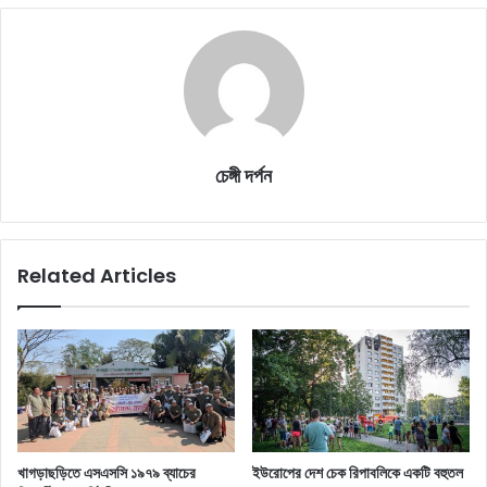
চেঙ্গী দর্পন
Related Articles
খাগড়াছড়িতে এসএসসি ১৯৭৯ ব্যাচের
ইউরোপের দেশ চেক রিপাবলিকে একটি বহুতল