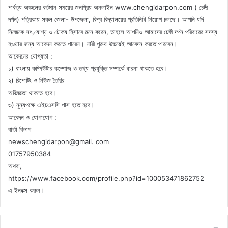
পার্বত্য অঞ্চলের বর্তমান সময়ের জনপ্রিয় অনলাইন www.chengidarpon.com ( চেঙ্গী
দর্পন) পত্রিকায় সকল জেলা- উপজেলা, বিশ্ব বিদ্যালয়ের প্রতিনিধি নিয়োগ চলছে। আপনি যদি
নিজেকে সৎ,যোগ্য ও চৌকষ হিসাবে মনে করেন, তাহলে আপনিও আমাদের চেঙ্গী দর্পন পরিবারের সদস্য
হওয়ার জন্য আবেদন করতে পারেন। নারী পুরুষ উভয়েই আবেদন করতে পারবেন।
আবেদনের যোগ্যতা :
১) বাংলায় কম্পিউটার কম্পোজ ও তথ্য প্রযুক্তি সম্পর্কে ধারনা থাকতে হবে।
২) রিপোটিং ও নিউজ তৈরির
অভিজ্ঞতা থাকতে হবে।
৩) নুন্যপক্ষে এইচএসসি পাস হতে হবে।
আবেদন ও যোগাযোগ :
বার্তা বিভাগ
newschengidarpon@gmail. com
01757950384
অথবা,
https://www.facebook.com/profile.php?id=100053471862752
এ ইনবক্স করুন।