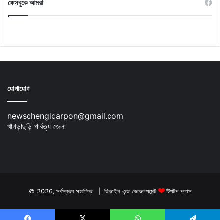
ফেসবুকে আমরা
যোগাযোগ
newschengidarpon@gmail.com
খাগড়াছড়ি পার্বত্য জেলা
© 2026, সর্বস্বত্ব সংরক্ষিত | ডিজাইন এন্ড ডেভেলপমেন্ট
টিপটপ প্লাস