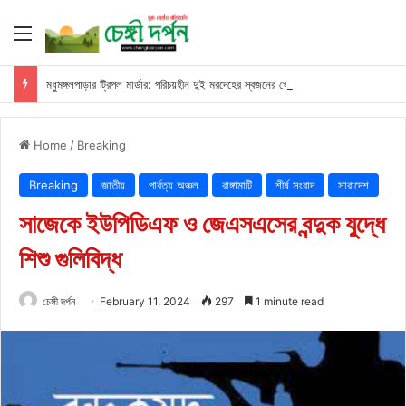
Menu
মধুমঙ্গলপাড়ার ট্রিপল মার্ডার: পরিচয়হীন দুই মরদেহের স্বজনের খোঁজ পুলিশের
Home
/
Breaking
Breaking
জাতীয়
পার্বত্য অঞ্চল
রাঙ্গামাটি
শীর্ষ সংবাদ
সারাদেশ
সাজেকে ইউপিডিএফ ও জেএসএসের বন্দুক যুদ্ধে
শিশু গুলিবিদ্ধ
চেঙ্গী দর্পন
February 11, 2024
297
1 minute read