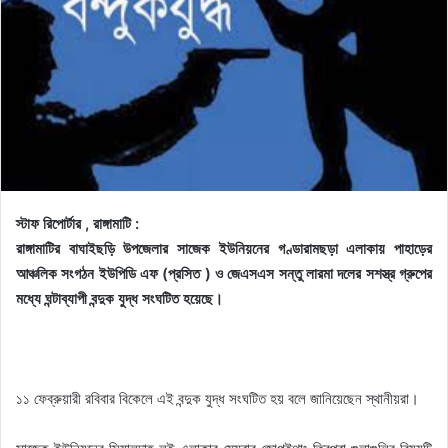
স্টাফ রিপোর্টার , রাঙ্গামাটি :
রাঙ্গামাটির বাঘাইছড়ি উপজেলার সাজেক ইউনিয়নের গণ্ডারামছড়া এলাকায় পাহাড়ের
আঞ্চলিক সংগঠন ইউপিডি এফ (প্রসিত ) ও জেএসএস সন্তু লারমা দলের সশস্ত্র গ্রুপের
মধ্যে ঘন্টাব্যাপী বন্দুক যুদ্ধ সংঘটিত হয়েছে।
১১ ফেব্রুয়ারী রবিবার বিকেলে এই বন্দুক যুদ্ধ সংঘটিত হয় বলে জানিয়েছেন স্থানীয়রা।