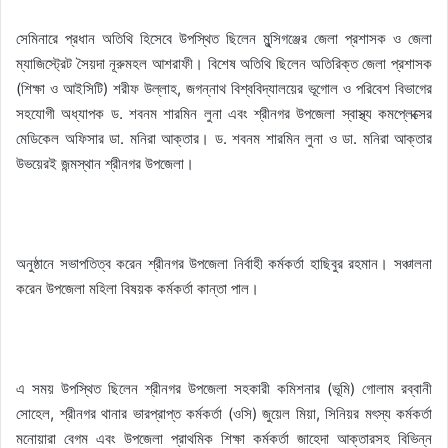
সেমিনারে প্রধান অতিথি হিসেবে উপস্থিত ছিলেন মুন্সিগঞ্জের জেলা প্রশাসক ও জেলা
ম্যাজিস্ট্রেট সৈয়দা নূরুমহল আশরাফী। বিশেষ অতিথি ছিলেন অতিরিক্ত জেলা প্রশাসক
(শিক্ষা ও আইসিটি) শরীফ উল্লাহ, জগন্নাথ বিশ্ববিদ্যালয়ের ভূগোল ও পরিবেশ বিভাগের
সহযোগী অধ্যাপক ড. শবনম শারমিন লুনা এবং শ্রীনগর উপজেলা স্বাস্থ্য কমপ্লেক্সের
মেডিকেল অফিসার ডা. মনিরা আক্তার। ড. শবনম শারমিন লুনা ও ডা. মনিরা আক্তার
উভয়েরই জন্মস্থান শ্রীনগর উপজেলা।
অনুষ্ঠানে সভাপতিত্ব করেন শ্রীনগর উপজেলা নির্বাহী কর্মকর্তা হাছিবুর রহমান। সঞ্চালনা
করেন উপজেলা মহিলা বিষয়ক কর্মকর্তা কান্তা পাল।
এ সময় উপস্থিত ছিলেন শ্রীনগর উপজেলা সহকারী কমিশনার (ভূমি) গোলাম রব্বানী
সোহেল, শ্রীনগর থানার ভারপ্রাপ্ত কর্মকর্তা (ওসি) জুয়েল মিয়া, সিনিয়র মৎস্য কর্মকর্তা
মনোয়ারা বেগম এবং উপজেলা প্রাথমিক শিক্ষা কর্মকর্তা জাহেদা আক্তারসহ বিভিন্ন