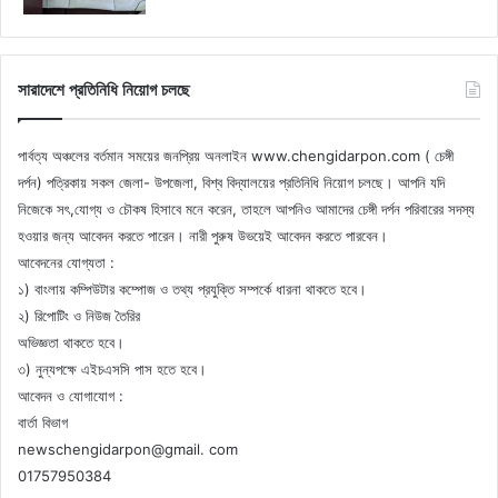
সারাদেশে প্রতিনিধি নিয়োগ চলছে
পার্বত্য অঞ্চলের বর্তমান সময়ের জনপ্রিয় অনলাইন www.chengidarpon.com ( চেঙ্গী
দর্পন) পত্রিকায় সকল জেলা- উপজেলা, বিশ্ব বিদ্যালয়ের প্রতিনিধি নিয়োগ চলছে। আপনি যদি
নিজেকে সৎ,যোগ্য ও চৌকষ হিসাবে মনে করেন, তাহলে আপনিও আমাদের চেঙ্গী দর্পন পরিবারের সদস্য
হওয়ার জন্য আবেদন করতে পারেন। নারী পুরুষ উভয়েই আবেদন করতে পারবেন।
আবেদনের যোগ্যতা :
১) বাংলায় কম্পিউটার কম্পোজ ও তথ্য প্রযুক্তি সম্পর্কে ধারনা থাকতে হবে।
২) রিপোটিং ও নিউজ তৈরির
অভিজ্ঞতা থাকতে হবে।
৩) নুন্যপক্ষে এইচএসসি পাস হতে হবে।
আবেদন ও যোগাযোগ :
বার্তা বিভাগ
newschengidarpon@gmail. com
01757950384