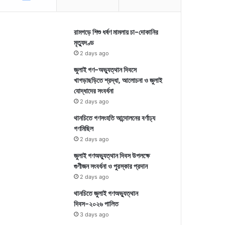
রামগড়ে শিশু ধর্ষণ মামলায় চা-দোকানির
মৃত্যুদণ্ড
2 days ago
জুলাই গণ-অভ্যুত্থান দিবসে
খাগড়াছড়িতে শ্রদ্ধা, আলোচনা ও জুলাই
যোদ্ধাদের সংবর্ধনা
2 days ago
থানচিতে গণসংহতি আন্দোলনের বর্ণাঢ্য
গণমিছিল
2 days ago
জুলাই গণঅভ্যুত্থান দিবস উপলক্ষে
গুণীজন সংবর্ধনা ও পুরস্কার প্রদান
2 days ago
থানচিতে জুলাই গণঅভ্যুত্থান
দিবস-২০২৬ পালিত
3 days ago