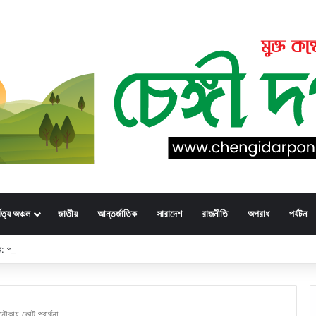
্বত্য অঞ্চল
জাতীয়
আন্তর্জাতিক
সারাদেশ
রাজনীতি
অপরাধ
পর্যটন
্ডার: পরিচয়হীন দুই মরদেহের স্বজনের খোঁজ পুলিশের
 নৌকায় ভোট প্রার্থনা