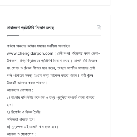
সারাদেশে প্রতিনিধি নিয়োগ চলছে
পার্বত্য অঞ্চলের বর্তমান সময়ের জনপ্রিয় অনলাইন
www.chengidarpon.com ( চেঙ্গী দর্পন) পত্রিকায় সকল জেলা-
উপজেলা, বিশ্ব বিদ্যালয়ের প্রতিনিধি নিয়োগ চলছে। আপনি যদি নিজেকে
সৎ,যোগ্য ও চৌকষ হিসাবে মনে করেন, তাহলে আপনিও আমাদের চেঙ্গী
দর্পন পরিবারের সদস্য হওয়ার জন্য আবেদন করতে পারেন। নারী পুরুষ
উভয়েই আবেদন করতে পারবেন।
আবেদনের যোগ্যতা :
১) বাংলায় কম্পিউটার কম্পোজ ও তথ্য প্রযুক্তি সম্পর্কে ধারনা থাকতে
হবে।
২) রিপোটিং ও নিউজ তৈরির
অভিজ্ঞতা থাকতে হবে।
৩) নুন্যপক্ষে এইচএসসি পাস হতে হবে।
আবেদন ও যোগাযোগ :