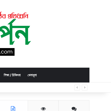
শিক্ষা / চিকিৎসা
খেলাধুলা