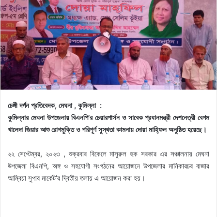
চেঙ্গী দর্পন প্রতিবেদক, মেঘনা , কুমিল্লা :
কুমিল্লার মেঘনা উপজেলায় বিএনপি’র চেয়ারপার্সন ও সাবেক প্রধানমন্ত্রী দেশনেত্রী বেগম
খালেদা জিয়ার আশু রোগমুক্তি ও পরিপূর্ণ সুস্থতা কামনায় দোয়া মাহ্ফিল অনুষ্ঠিত হয়েছে।
২২ সেপ্টেম্বর, ২০২৩ , শুক্রবার বিকেলে মাসুরুল হক সরকার এর সঞ্চালনায় মেঘনা
উপজেলা বিএনপি, অঙ্গ ও সহযোগী সংগঠনের আয়োজনে উপজেলার মানিকারচর বাজার
আম্বিয়া সুপার মার্কেট’র দ্বিতীয় তলায় এ আয়োজন করা হয়।