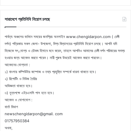
সারাদেশে প্রতিনিধি নিয়োগ চলছে
পার্বত্য অঞ্চলের বর্তমান সময়ের জনপ্রিয় অনলাইন www.chengidarpon.com ( চেঙ্গী
দর্পন) পত্রিকায় সকল জেলা- উপজেলা, বিশ্ব বিদ্যালয়ের প্রতিনিধি নিয়োগ চলছে। আপনি যদি
নিজেকে সৎ,যোগ্য ও চৌকষ হিসাবে মনে করেন, তাহলে আপনিও আমাদের চেঙ্গী দর্পন পরিবারের সদস্য
হওয়ার জন্য আবেদন করতে পারেন। নারী পুরুষ উভয়েই আবেদন করতে পারবেন।
আবেদনের যোগ্যতা :
১) বাংলায় কম্পিউটার কম্পোজ ও তথ্য প্রযুক্তি সম্পর্কে ধারনা থাকতে হবে।
২) রিপোটিং ও নিউজ তৈরির
অভিজ্ঞতা থাকতে হবে।
৩) নুন্যপক্ষে এইচএসসি পাস হতে হবে।
আবেদন ও যোগাযোগ :
বার্তা বিভাগ
newschengidarpon@gmail. com
01757950384
অথবা,