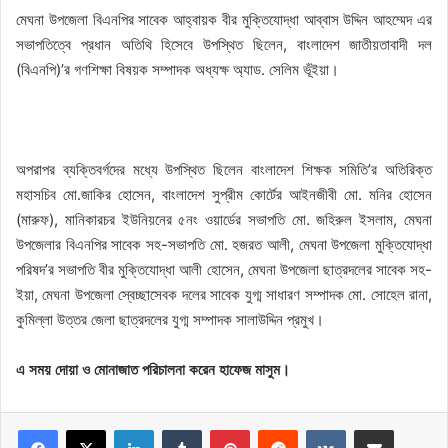
মেঘনা উপজেলা বিএনপির সাবেক আহ্বায়ক বীর মুক্তিযোদ্ধা আব্বাস উদ্দিন আহম্মেদ এর
সভাপতিত্বে প্রধান অতিথি হিসেবে উপস্থিত ছিলেন, বাংলাদেশ জাতীয়তাবাদী দল
(বিএনপি)’র গণশিক্ষা বিষয়ক সম্পাদক অধ্যক্ষ অ্যাড. সেলিম ভূঁইয়া।
অপরাপর ব্যক্তিবর্গদের মধ্যে উপস্থিত ছিলেন বাংলাদেশ শিক্ষক সমিতি’র অতিরিক্ত
মহাসচিব মো.জাকির হোসেন, বাংলাদেশ সুপ্রীম কোর্টের আইনজীবী মো. মনির হোসেন
(মারুফ), মানিকারচর ইউনিয়নের ৫নং ওয়ার্ডের সভাপতি মো. জহিরুল ইসলাম, মেঘনা
উপজেলার বিএনপির সাবেক সহ-সভাপতি মো. হজরত আলী, মেঘনা উপজেলা মুক্তিযোদ্ধা
পরিষদ’র সভাপতি বীর মুক্তিযোদ্ধা আলী হোসেন, মেঘনা উপজেলা ছাত্রদলের সাবেক সহ-
ইয়া, মেঘনা উপজেলা স্বেচ্ছাসেবক দলের সাবেক যুগ্ম সাধারণ সম্পাদক মো. সোহেল রানা,
কুমিল্লা উত্তর জেলা ছাত্রদলের যুগ্ম সম্পাদক সালাউদ্দিন প্রমুখ।
এ সময় দোয়া ও মোনাজাত পরিচালনা করেন হাফেজ মাসুম।
LinkedIn
Tumblr
Pinterest
Reddit
VKontakte
Share via Email