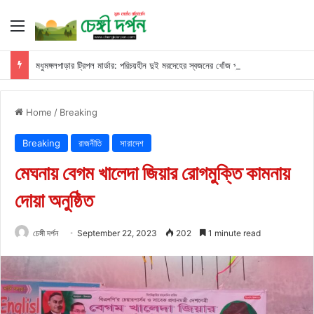
Menu
মধুমঙ্গলপাড়ার ট্রিপল মার্ডার: পরিচয়হীন দুই মরদেহের স্বজনের খোঁজ পুলিশের
Home
/
Breaking
Breaking
রাজনীতি
সারাদেশ
মেঘনায় বেগম খালেদা জিয়ার রোগমুক্তি কামনায়
দোয়া অনুষ্ঠিত
চেঙ্গী দর্পন
September 22, 2023
202
1 minute read