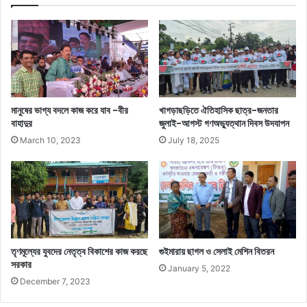
মানুষের ভাগ্য বদলে কাজ করে যাব -বীর
খাগড়াছড়িতে ঐতিহাসিক ছাত্র-জনতার
বাহাদুর
জুলাই-আগস্ট গণঅভ্যুত্থান দিবস উদযাপন
March 10, 2023
July 18, 2025
তৃণমূল্যের যুবদের নেতৃত্ব বিকাশের কাজ করছে
গুইমারায় ছাগল ও সেলাই মেশিন বিতরন
সরকার
January 5, 2022
December 7, 2023