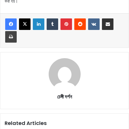
করা হয়।
LinkedIn
Tumblr
Pinterest
Reddit
VKontakte
Share via Email
Print
চেঙ্গী দর্পন
Related Articles