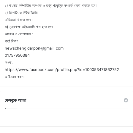
১) বাংলায় কম্পিউটার কম্পোজ ও তথ্য প্রযুক্তি সম্পর্কে ধারনা থাকতে হবে।
২) রিপোটিং ও নিউজ তৈরির
অভিজ্ঞতা থাকতে হবে।
৩) নুন্যপক্ষে এইচএসসি পাস হতে হবে।
আবেদন ও যোগাযোগ :
বার্তা বিভাগ
newschengidarpon@gmail. com
01757950384
অথবা,
https://www.facebook.com/profile.php?id=100053471862752
এ ইনবক্স করুন।
ফেসবুকে আমরা