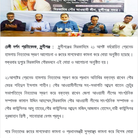
চেঙ্গী দর্পন প্রতিবেদক, মুন্সীগঞ্জ :
মুন্সীগঞ্জের মিরকাদিমে ২১ আগষ্ট বর্বরোচিত গ্রেনেড
হামলায় নিহতদের স্বরণ আলোচনা ও রুহের মাগফেরাত কামনা করে দোয়া অনুষ্ঠিত হয়েছে।
শুক্রবার দুপুরে মিরকাদিম পৌরভবনে এই দোয়া ও আলোচনা অনুষ্ঠিত হয়।
২১আগষ্টের গ্রেনেড হামলায় নিহতদের স্বরণ করে প্রধান অতিথির বক্তব্য রাখেন পৌর
মেয়র শহিদুল ইসলাম শাহীন। পৌর আওয়ামীলীগের সহ-সভাপতি আব্দুল বাতেন সেন্টুর
সভাপতিত্বে নিহতদের স্বরণ করে বক্তব্য রাখেন জেলা আওয়ামী লীগের সাংগঠনিক
সম্পাদক কামাল উদ্দিন আহম্মেদ,মিরকাদিম পৌর আওয়ামী লীগের সাংগঠনিক সম্পাদক ও
পৌর কাউন্সিলর আবু তাহের,পৌর কাউন্সিলর আব্দুল মজিদ,আজমান হোসেন,নারী কাউন্সিলর
নুরজাহান শিল্পী , স‌ান‌ো‌য়ারা বেগম প্রমুখ।
পরে নিহতদের রুহের মাগফেরাত কামনা ও প্রধানমন্ত্রী সুস্বাস্থ্য কামনা করে বিশেষ দোয়া