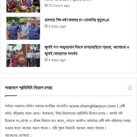
22 hours ago
রামগড়ে শিশু ধর্ষণ মামলায় চা-দোকানির মৃত্যুদণ্ড
3 days ago
জুলাই গণ-অভ্যুত্থান দিবসে খাগড়াছড়িতে শ্রদ্ধা, আলোচনা ও
জুলাই যোদ্ধাদের সংবর্ধনা
4 days ago
সারাদেশে প্রতিনিধি নিয়োগ চলছে
পার্বত্য অঞ্চলের বর্তমান সময়ের জনপ্রিয় অনলাইন www.chengidarpon.com ( চেঙ্গী
দর্পন) পত্রিকায় সকল জেলা- উপজেলা, বিশ্ব বিদ্যালয়ের প্রতিনিধি নিয়োগ চলছে। আপনি যদি
নিজেকে সৎ,যোগ্য ও চৌকষ হিসাবে মনে করেন, তাহলে আপনিও আমাদের চেঙ্গী দর্পন পরিবারের সদস্য
হওয়ার জন্য আবেদন করতে পারেন। নারী পুরুষ উভয়েই আবেদন করতে পারবেন।
আবেদনের যোগ্যতা :