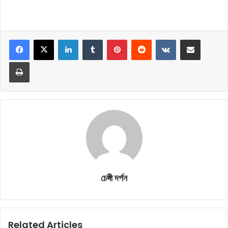
LinkedIn
Tumblr
Pinterest
Reddit
VKontakte
Share via Email
Print
চেঙ্গী দর্পন
Related Articles