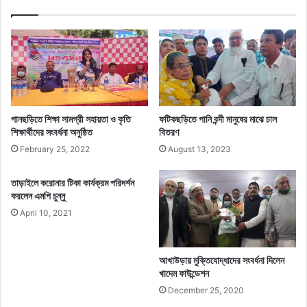
পানছড়িতে শিক্ষা সামগ্রী সহায়তা ও কৃতি
ফটিকছড়িতে পানি বন্দী মানুষের মাঝে চাল
শিক্ষার্থীদের সংবর্ধনা অনুষ্ঠিত
বিতরণ
February 25, 2022
August 13, 2023
তাড়াইলে করোনার টিকা কার্যক্রম পরিদর্শন
করলেন এমপি চুন্নু
April 10, 2021
আখাউড়ায় মুক্তিযোদ্ধাদের সংবর্ধনা দিলেন
খাদেম ফাউন্ডেশন
December 25, 2020