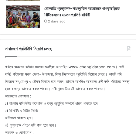
মোমবাতি প্রজ্বালন-সাংস্কৃতিক আয়োজনে খাগড়াছড়িতে
বিটিকেএসের ৬১তম প্রতিষ্ঠাবার্ষিকী
2 days ago
সারাদেশে প্রতিনিধি নিয়োগ চলছে
পার্বত্য অঞ্চলের বর্তমান সময়ের জনপ্রিয় অনলাইন www.chengidarpon.com ( চেঙ্গী
দর্পন) পত্রিকায় সকল জেলা- উপজেলা, বিশ্ব বিদ্যালয়ের প্রতিনিধি নিয়োগ চলছে। আপনি যদি
নিজেকে সৎ,যোগ্য ও চৌকষ হিসাবে মনে করেন, তাহলে আপনিও আমাদের চেঙ্গী দর্পন পরিবারের সদস্য
হওয়ার জন্য আবেদন করতে পারেন। নারী পুরুষ উভয়েই আবেদন করতে পারবেন।
আবেদনের যোগ্যতা :
১) বাংলায় কম্পিউটার কম্পোজ ও তথ্য প্রযুক্তি সম্পর্কে ধারনা থাকতে হবে।
২) রিপোটিং ও নিউজ তৈরির
অভিজ্ঞতা থাকতে হবে।
৩) নুন্যপক্ষে এইচএসসি পাস হতে হবে।
আবেদন ও যোগাযোগ :