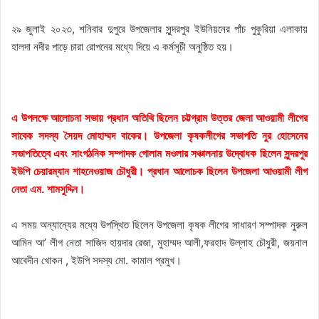
২৯ জুলাই ২০২৩, শনিবার দুপুরে উপজেলার সুন্দরপুর ইউনিয়নের পাঁচ পুকুরিয়া এলাকায়
হালদা নদীর পাড়ে চারা রোপনের মধ্যে দিয়ে এ কর্মসূচী অনুষ্ঠিত হয়।
এ উপলক্ষে আলোচনা সভায় প্রধান অতিথি ছিলেন চট্টগ্রাম উত্তর জেলা আওয়ামী লীগের
সাবেক সদস্য সৈয়দ মোহাম্মদ বাকের। উপজেলা কৃষকলীগের সভাপতি নুর হোসেনের
সভাপতিত্বে এবং সাংগঠনিক সম্পাদক গোলাম মওলার সঞ্চালনায় উদ্বোধক ছিলেন সুন্দরপুর
ইউপি চেয়ারম্যান শাহনেওয়াজ চৌধুরী। প্রধান আলোচক ছিলেন উপজেলা আওয়ামী লীগ
নেতা এম. শামসুদ্দিন।
এ সময় অন্যান্যের মধ্যে উপস্থিত ছিলেন উপজেলা কৃষক লীগের সাধারণ সম্পাদক নুরুল
আমিন আ’ লীগ নেতা সাজিদ হায়দার রেজা, মুহাম্মদ আলী,ফরহাদ উল্লাহ চৌধুরী, জয়নাল
আবেদীন খোকন , ইউপি সদস্য মো. কামাল প্রমুখ।