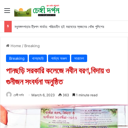
Menu
মধুমঙ্গলপাড়ার ট্রিপল মার্ডার: পরিচয়হীন দুই মরদেহের স্বজনের খোঁজ পুলিশের
Home
/
Breaking
Breaking
খাগড়াছড়ি
পার্বত্য অঞ্চল
সারাদেশ
পানছড়ি সরকারি কলেজে নবীন বরণ,বিদায় ও
গুনীজন সংবর্ধনা অনুষ্ঠিত
চেঙ্গী দর্পন
March 6, 2023
363
1 minute read