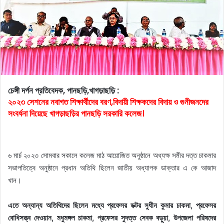
চেঙ্গী দর্পন প্রতিবেদক, পানছড়ি,খাগড়াছড়ি :
২০২৩ সেশনের নবাগত শিক্ষার্থীদের বরণ,বিদায়ী শিক্ষকদের বিদায় ও গুনীজনদের
সংবর্ধনা দিয়েছে খাগড়াছড়ির পানছড়ি সরকারি কলেজ।
৬ মার্চ ২০২৩ সোমবার সকালে কলেজ মাঠ আয়োজিত অনুষ্ঠানে অধ্যক্ষ সমীর দত্ত চাকমার
সভাপতিত্বে অনুষ্ঠানে প্রধান অতিথি ছিলেন জাতীয় অধ্যাপক ডাক্তার এ কে আজাদ
খান।
এতে অন্যান্য অতিথিদের ছিলেন মধ্যে প্রফেসর ডক্টর সুধীন কুমার চাকমা, প্রফেসর
বোধিসত্ত্ব দেওয়ান, মধুমঙ্গল চাকমা, প্রফেসর সুদত্ত সেবক বড়ুয়া, উপজেলা পরিষদের