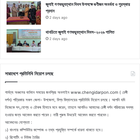
জুলাই গণঅভ্যুত্থান দিবস উপলক্ষে গুণীজন সংবর্ধনা ও পুরস্কার
প্রদান
2 days ago
থানচিতে জুলাই গণঅভ্যুত্থান দিবস-২০২৬ পালিত
2 days ago
সারাদেশে প্রতিনিধি নিয়োগ চলছে
পার্বত্য অঞ্চলের বর্তমান সময়ের জনপ্রিয় অনলাইন www.chengidarpon.com ( চেঙ্গী
দর্পন) পত্রিকায় সকল জেলা- উপজেলা, বিশ্ব বিদ্যালয়ের প্রতিনিধি নিয়োগ চলছে। আপনি যদি
নিজেকে সৎ,যোগ্য ও চৌকষ হিসাবে মনে করেন, তাহলে আপনিও আমাদের চেঙ্গী দর্পন পরিবারের সদস্য
হওয়ার জন্য আবেদন করতে পারেন। নারী পুরুষ উভয়েই আবেদন করতে পারবেন।
আবেদনের যোগ্যতা :
১) বাংলায় কম্পিউটার কম্পোজ ও তথ্য প্রযুক্তি সম্পর্কে ধারনা থাকতে হবে।
২) রিপোটিং ও নিউজ তৈরির