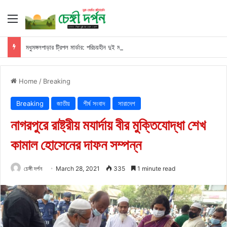
Menu
মধুমঙ্গলপাড়ার ট্রিপল মার্ডার: পরিচয়হীন দুই মরদেহের স্বজনের খোঁজ পুলিশের
Home
/
Breaking
Breaking
জাতীয়
শীর্ষ সংবাদ
সারাদেশ
নাগরপুরে রাষ্ট্রীয় মযার্দায় বীর মুক্তিযোদ্ধা শেখ
কামাল হোসেনের দাফন সম্পন্ন
চেঙ্গী দর্পন
March 28, 2021
335
1 minute read