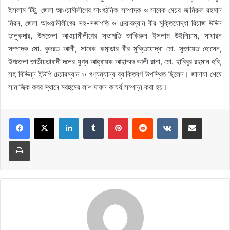
ইসলাম টিটু, জেলা আওয়ামীলীগের সাংগঠনিক সম্পাদক ও সাবেক মেয়র জামিরুল রহমান
মিরন, জেলা আওয়ামীলীগের সহ-সভাপতি ও চেয়ারম্যান বীর মুক্তিযোদ্ধা রিয়াজ উদ্দিন
তালুকদার, উপজেলা আওয়ামীলীগের সভাপতি জাকিরুল ইসলাম উইলিয়াম, সাধারন
সম্পাদক মো. কুদরত আলী, সাবেক কমান্ডার বীর মুক্তিযোদ্ধা মো. সুজায়েত হোসেন,
উপজেলা জাতীয়তাবাদী দলের যুগ্ন আহ্বায়ক আহাম্মদ আলী রানা, মো. হাবিবুর রহমান হবি,
সহ বিভিন্ন ইউপি চেয়ারম্যান ও গণ্যম্যান্য ব্যাক্তিবর্গ উপস্থিত ছিলেন। জানাযা শেষে
সামাজিক কবর স্থানে মরহুমের লাশ দাফন কাযর্য সম্পন্ন করা হয়।
LinkedIn
Tumblr
Pinterest
Reddit
VKontakte
Share via Email
Print