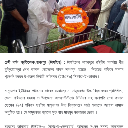
চেঙ্গী দর্পন প্রতিবেদক,নাগরপুর (টাঙ্গাইল) :
টাঙ্গাইলের নাগরপুরে রাষ্ট্রীয় মযার্দায় বীর
মুক্তিযোদ্ধা শেখ কামাল হোসেনের দাফন সম্পন্ন হয়েছে। নিহতের কফিনে সালাম
প্রদর্শন করেন উপজেলা নির্বাহী অফিসার (ইউএনও) সিফাত-ই-জাহান।
মামুদনগর ইউনিয়ন পরিষদের সাবেক চেয়ারম্যান, মামুদনগর উচ্চ বিদ্যালয়ের প্রতিষ্ঠাতা,
জেলা পরিষদের সদস্য ও উপজেলা আওয়ামীলীগের সিনিয়র সহ-সভাপতি শেখ কামাল
হোসেন (৬৭) শনিবার ছয়টায় মামুদনগর উচ্চ বিদ্যালয়ের মাঠে মরহুমের জানাযা নামাজ
অনুষ্টিত হয়। সে মামুদনগর গ্রামের মৃত শাহ মাহমুদ সরকারের ছেলে ।
মরহুমের জানাযায় টাঙ্গাইল-৬ (নাগরপুর-দেলদুয়ার) আসনের সংসদ সদস্য আহসানুল