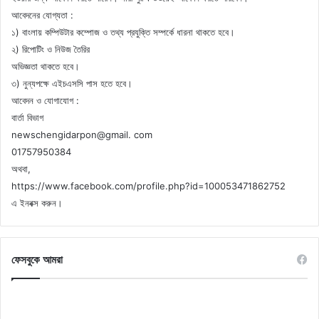
আবেদনের যোগ্যতা :
১) বাংলায় কম্পিউটার কম্পোজ ও তথ্য প্রযুক্তি সম্পর্কে ধারনা থাকতে হবে।
২) রিপোটিং ও নিউজ তৈরির
অভিজ্ঞতা থাকতে হবে।
৩) নুন্যপক্ষে এইচএসসি পাস হতে হবে।
আবেদন ও যোগাযোগ :
বার্তা বিভাগ
newschengidarpon@gmail. com
01757950384
অথবা,
https://www.facebook.com/profile.php?id=100053471862752
এ ইনবক্স করুন।
ফেসবুকে আমরা