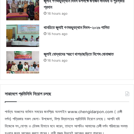
জুলাই গণঅভ্যুত্থান দিবস উপলক্ষে গুণীজন সংবর্ধনা ও পুরস্কার
প্রদান
16 hours ago
থানচিতে জুলাই গণঅভ্যুত্থান দিবস-২০২৬ পালিত
16 hours ago
জুলাই যোদ্ধাদের স্মরণে খাগড়াছড়িতে বিশেষ মোনাজাত
16 hours ago
সারাদেশে প্রতিনিধি নিয়োগ চলছে
পার্বত্য অঞ্চলের বর্তমান সময়ের জনপ্রিয় অনলাইন www.chengidarpon.com ( চেঙ্গী
দর্পন) পত্রিকায় সকল জেলা- উপজেলা, বিশ্ব বিদ্যালয়ের প্রতিনিধি নিয়োগ চলছে। আপনি যদি
নিজেকে সৎ,যোগ্য ও চৌকষ হিসাবে মনে করেন, তাহলে আপনিও আমাদের চেঙ্গী দর্পন পরিবারের সদস্য
হওয়ার জন্য আবেদন করতে পারেন। নারী পুরুষ উভয়েই আবেদন করতে পারবেন।