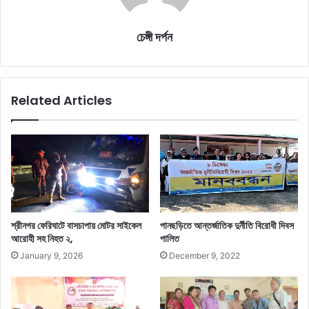
চেঙ্গী দর্পন
Related Articles
শ্রীনগর ফেরিঘাটে বাসচাপায় মোটর সাইকেল
পানছড়িতে আন্তর্জাতিক দুর্নীতি বিরোধী দিবস
আরোহী সহ নিহত ২,
পালিত
January 9, 2026
December 9, 2022