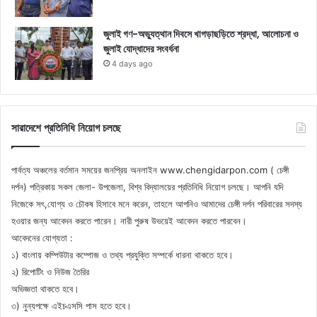
জুলাই গণ-অভ্যুত্থান দিবসে খাগড়াছড়িতে শ্রদ্ধা, আলোচনা ও
জুলাই যোদ্ধাদের সংবর্ধনা
4 days ago
সারাদেশে প্রতিনিধি নিয়োগ চলছে
পার্বত্য অঞ্চলের বর্তমান সময়ের জনপ্রিয় অনলাইন www.chengidarpon.com ( চেঙ্গী
দর্পন) পত্রিকায় সকল জেলা- উপজেলা, বিশ্ব বিদ্যালয়ের প্রতিনিধি নিয়োগ চলছে। আপনি যদি
নিজেকে সৎ,যোগ্য ও চৌকষ হিসাবে মনে করেন, তাহলে আপনিও আমাদের চেঙ্গী দর্পন পরিবারের সদস্য
হওয়ার জন্য আবেদন করতে পারেন। নারী পুরুষ উভয়েই আবেদন করতে পারবেন।
আবেদনের যোগ্যতা :
১) বাংলায় কম্পিউটার কম্পোজ ও তথ্য প্রযুক্তি সম্পর্কে ধারনা থাকতে হবে।
২) রিপোটিং ও নিউজ তৈরির
অভিজ্ঞতা থাকতে হবে।
৩) নুন্যপক্ষে এইচএসসি পাস হতে হবে।