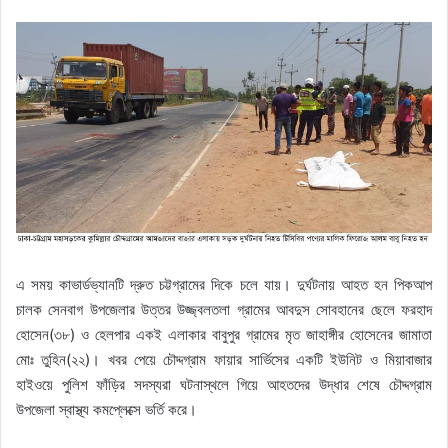
এ সময় কাভার্ডভ্যানটি দ্রুত চট্টগ্রামের দিকে চলে যায়। দুর্ঘটনায় আহত হন পিকআপ
চালক সেনবাগ উপজেলার উত্তর উজ্জ্বলতলা গ্রামের আবদুস সোবহানের ছেলে ফরহাদ
হোসেন(৩৮) ও হেলপার একই এলাকার বাবুপুর গ্রামের মৃত জাহাঙ্গীর হোসেনের জামাতা
মোঃ তুহিন(২২)। খবর পেয়ে চৌদ্দগ্রাম ফায়ার সার্ভিসের একটি ইউনিট ও মিয়াবাজার
হাইওয়ে পুলিশ ফাঁড়ির সদস্যরা ঘটনাস্থলে গিয়ে আহতদের উদ্ধার শেষে চৌদ্দগ্রাম
উপজেলা স্বাস্থ্য কমপ্লেক্সে ভর্তি করে।