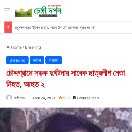
Menu
মধুমঙ্গলপাড়ার ট্রিপল মার্ডার: পরিচয়হীন দুই মরদেহের স্বজনের খোঁজ পুলিশের
Home
/
Breaking
Breaking
দুর্ঘটনা
সারাদেশ
চৌদ্দগ্রামে সড়ক দুর্ঘটনায় সাবেক ছাত্রলীগ নেতা
নিহত, আহত ২
চেঙ্গী দর্পন
April 24, 2021
539
1 minute read