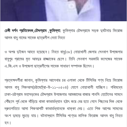
চেঙ্গী দর্পন প্রতিবেদক,চৌদ্দগ্রাম ,কুমিল্লা:
কুমিল্লার চৌদ্দগ্রামে সড়ক দুর্ঘটনায় ফিরোজ
আলম বাবু নামের সাবেক ছাত্রলীগ নেতা নিহত
ও অপর দুইজন আহত হয়েছেন। নিহত বাবু(৩৮) নোয়াখালী জেলার সেনবাগ উপজেলার
বাবুপুর গ্রামের মৃত আবদুর রাজ্জাকের ছেলে। তিনি সেনবাগ সরকারি কলেজের সাবেক
এ.জি.এস ও উপজেলা ছাত্রলীগের সাবেক সাধারণ সম্পাদক ছিলেন।
প্রত্যক্ষদর্শীরা জানান, কুমিল্লার আলেখার চর এলাকা থেকে টিসিবির পণ্য নিয়ে ফিরোজ
আলম বাবু পিকআপ(চট্টমেট্রো-উ-১১-০৫০৪) যোগে নোয়াখালী যাচ্ছিল। পথিমধ্যে
ঢাকা-চট্টগ্রাম মহাসড়কের চৌদ্দগ্রাম উপজেলার আমজাদের বাজার পানসি হোটেলের সামনে
পৌঁছলে পূর্ব থেকে দাঁড়িয়ে থাকা কাভার্ডভ্যান হঠাৎ করে বের হতে গেলে পিছনের দিক থেকে
দ্রুতগতিতে আসা পিকআপটি কাভার্ডভ্যানকে ধাক্কা দেয়। এতে পিক আপের সামনের
অংশ দুমড়ে মুচড়ে যায়। ঘটনাস্থলে টিসিবির পণ্যের মালিক ফিরোজ আলম বাবু নিহত
হন।