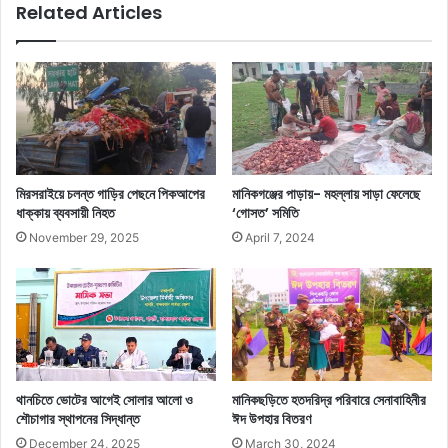
Related Articles
মিরসরাইয়ে চলন্ত গাড়ির পেছনে পিকআপের
মানিকগঞ্জের পাড়ায়- মহল্লায় সাড়া ফেলেছে
ধাক্কায় ব্যবসায়ী নিহত
‘গোসত’ সমিতি
November 29, 2025
April 7, 2024
থানচিতে ভোটের আগেই সোলার আলো ও
মানিকছড়িতে হতদরিদ্র পরিবারে সেনাবাহিনীর
শৌচাগার স্থাপনের সিদ্ধান্ত
ঈদ উপহার বিতরণ
December 24, 2025
March 30, 2024