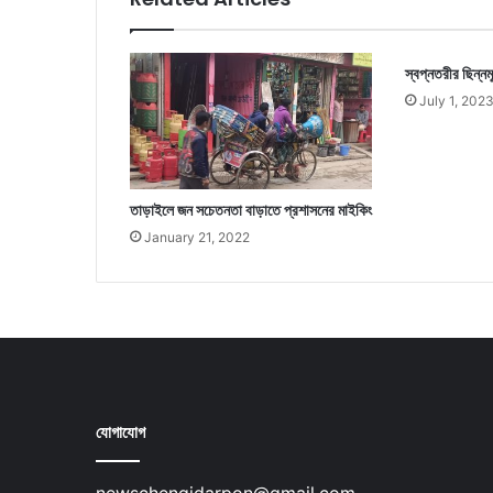
স্বপ্নতরীর ছিন্নম
July 1, 202
তাড়াইলে জন সচেতনতা বাড়াতে প্রশাসনের মাইকিং
January 21, 2022
যোগাযোগ
newschengidarpon@gmail.com