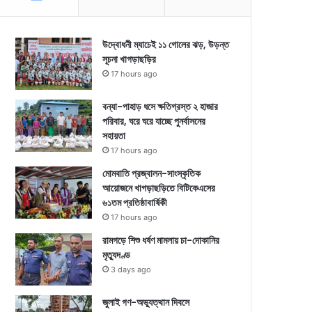
উদ্বোধনী ম্যাচেই ১১ গোলের ঝড়, উড়ন্ত
সূচনা খাগড়াছড়ির
17 hours ago
বন্যা-পাহাড় ধসে ক্ষতিগ্রস্ত ২ হাজার
পরিবার, ঘরে ঘরে যাচ্ছে পুনর্বাসনের
সহায়তা
17 hours ago
মোমবাতি প্রজ্বালন-সাংস্কৃতিক
আয়োজনে খাগড়াছড়িতে বিটিকেএসের
৬১তম প্রতিষ্ঠাবার্ষিকী
17 hours ago
রামগড়ে শিশু ধর্ষণ মামলায় চা-দোকানির
মৃত্যুদণ্ড
3 days ago
জুলাই গণ-অভ্যুত্থান দিবসে