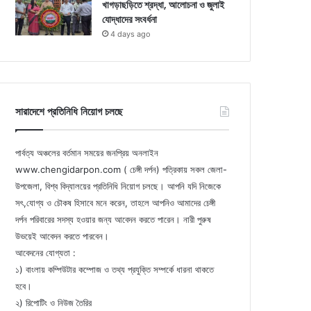
খাগড়াছড়িতে শ্রদ্ধা, আলোচনা ও জুলাই
যোদ্ধাদের সংবর্ধনা
4 days ago
সারাদেশে প্রতিনিধি নিয়োগ চলছে
পার্বত্য অঞ্চলের বর্তমান সময়ের জনপ্রিয় অনলাইন
www.chengidarpon.com ( চেঙ্গী দর্পন) পত্রিকায় সকল জেলা-
উপজেলা, বিশ্ব বিদ্যালয়ের প্রতিনিধি নিয়োগ চলছে। আপনি যদি নিজেকে
সৎ,যোগ্য ও চৌকষ হিসাবে মনে করেন, তাহলে আপনিও আমাদের চেঙ্গী
দর্পন পরিবারের সদস্য হওয়ার জন্য আবেদন করতে পারেন। নারী পুরুষ
উভয়েই আবেদন করতে পারবেন।
আবেদনের যোগ্যতা :
১) বাংলায় কম্পিউটার কম্পোজ ও তথ্য প্রযুক্তি সম্পর্কে ধারনা থাকতে
হবে।
২) রিপোটিং ও নিউজ তৈরির