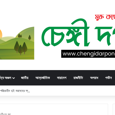
্বত্য অঞ্চল
জাতীয়
আন্তর্জাতিক
সারাদেশ
রাজনীতি
অপরাধ
পর্যটন
ার: পরিচয়হীন দুই মরদেহের স্বজনের খোঁজ পুলিশের
 এটিএম বুথ