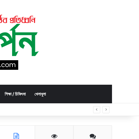
শিক্ষা / চিকিৎসা
খেলাধুলা