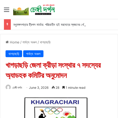
Menu
মধুমঙ্গলপাড়ার ট্রিপল মার্ডার: পরিচয়হীন দুই মরদেহের স্বজনের খোঁজ পুলিশের
Home
/
পার্বত্য অঞ্চল
/
খাগড়াছড়ি
খাগড়াছড়ি
পার্বত্য অঞ্চল
খাগড়াছড়ি জেলা ক্রীড়া সংস্থার ৭ সদস্যের
অ্যাডহক কমিটির অনুমোদন
চেঙ্গী দর্পন
June 3, 2026
28
1 minute read