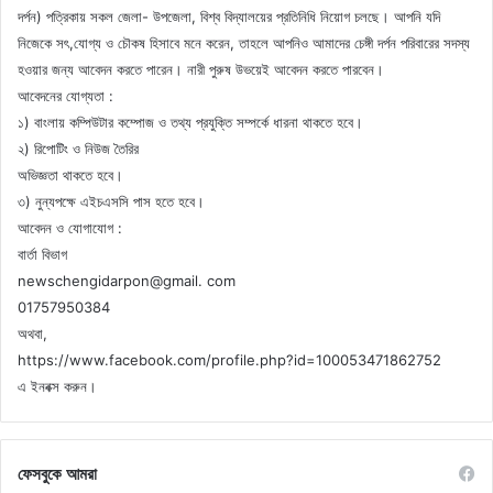
দর্পন) পত্রিকায় সকল জেলা- উপজেলা, বিশ্ব বিদ্যালয়ের প্রতিনিধি নিয়োগ চলছে। আপনি যদি
নিজেকে সৎ,যোগ্য ও চৌকষ হিসাবে মনে করেন, তাহলে আপনিও আমাদের চেঙ্গী দর্পন পরিবারের সদস্য
হওয়ার জন্য আবেদন করতে পারেন। নারী পুরুষ উভয়েই আবেদন করতে পারবেন।
আবেদনের যোগ্যতা :
১) বাংলায় কম্পিউটার কম্পোজ ও তথ্য প্রযুক্তি সম্পর্কে ধারনা থাকতে হবে।
২) রিপোটিং ও নিউজ তৈরির
অভিজ্ঞতা থাকতে হবে।
৩) নুন্যপক্ষে এইচএসসি পাস হতে হবে।
আবেদন ও যোগাযোগ :
বার্তা বিভাগ
newschengidarpon@gmail. com
01757950384
অথবা,
https://www.facebook.com/profile.php?id=100053471862752
এ ইনবক্স করুন।
ফেসবুকে আমরা