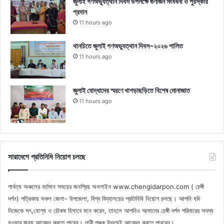
জুলাই গণঅভ্যুত্থান দিবস উপলক্ষে গুণীজন সংবর্ধনা ও পুরস্কার
প্রদান
11 hours ago
থানচিতে জুলাই গণঅভ্যুত্থান দিবস-২০২৬ পালিত
11 hours ago
জুলাই যোদ্ধাদের স্মরণে খাগড়াছড়িতে বিশেষ মোনাজাত
11 hours ago
সারাদেশে প্রতিনিধি নিয়োগ চলছে
পার্বত্য অঞ্চলের বর্তমান সময়ের জনপ্রিয় অনলাইন www.chengidarpon.com ( চেঙ্গী
দর্পন) পত্রিকায় সকল জেলা- উপজেলা, বিশ্ব বিদ্যালয়ের প্রতিনিধি নিয়োগ চলছে। আপনি যদি
নিজেকে সৎ,যোগ্য ও চৌকষ হিসাবে মনে করেন, তাহলে আপনিও আমাদের চেঙ্গী দর্পন পরিবারের সদস্য
হওয়ার জন্য আবেদন করতে পারেন। নারী পুরুষ উভয়েই আবেদন করতে পারবেন।