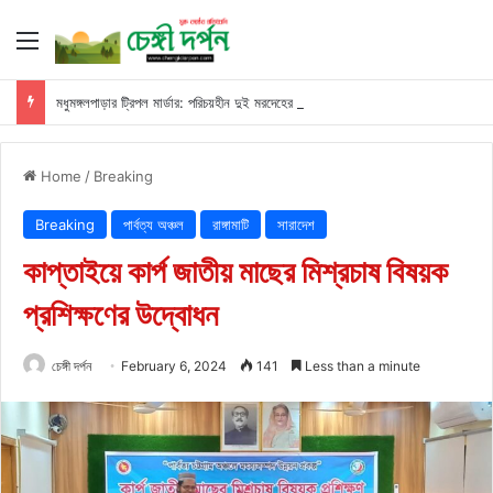
Menu
মধুমঙ্গলপাড়ার ট্রিপল মার্ডার: পরিচয়হীন দুই মরদেহের স্বজনের খোঁজ পুলিশের
Home
/
Breaking
Breaking
পার্বত্য অঞ্চল
রাঙ্গামাটি
সারাদেশ
কাপ্তাইয়ে কার্প জাতীয় মাছের মিশ্রচাষ বিষয়ক
প্রশিক্ষণের উদ্বোধন
চেঙ্গী দর্পন
February 6, 2024
141
Less than a minute