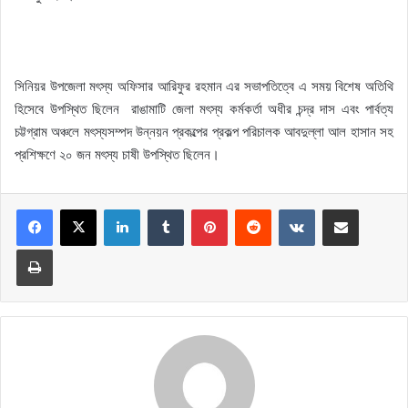
সিনিয়র উপজেলা মৎস্য অফিসার আরিফুর রহমান এর সভাপতিত্বে এ সময় বিশেষ অতিথি
হিসেবে উপস্থিত ছিলেন রাঙামাটি জেলা মৎস্য কর্মকর্তা অধীর চন্দ্র দাস এবং পার্বত্য
চট্টগ্রাম অঞ্চলে মৎস্যসম্পদ উন্নয়ন প্রকল্পের প্রকল্প পরিচালক আবদুল্লা আল হাসান সহ
প্রশিক্ষণে ২০ জন মৎস্য চাষী উপস্থিত ছিলেন।
LinkedIn
Tumblr
Pinterest
Reddit
VKontakte
Share via Email
Print