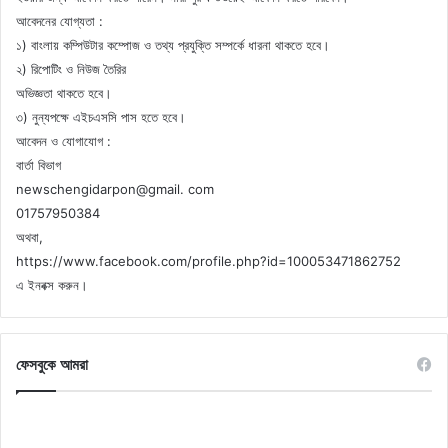
আবেদনের যোগ্যতা :
১) বাংলায় কম্পিউটার কম্পোজ ও তথ্য প্রযুক্তি সম্পর্কে ধারনা থাকতে হবে।
২) রিপোটিং ও নিউজ তৈরির
অভিজ্ঞতা থাকতে হবে।
৩) নুন্যপক্ষে এইচএসসি পাস হতে হবে।
আবেদন ও যোগাযোগ :
বার্তা বিভাগ
newschengidarpon@gmail. com
01757950384
অথবা,
https://www.facebook.com/profile.php?id=100053471862752
এ ইনবক্স করুন।
ফেসবুকে আমরা