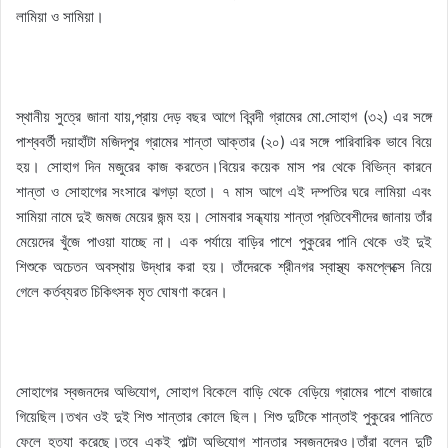
লামিয়া ও সামিয়া।
স্থানীয় সুত্রে জানা যায়,প্রায় দেড় বছর আগে বিবন্দী গ্রামের মো.সোহাগ (৩২) এর সঙ্গে
পাশ্ববর্তী দয়াহাঁটা মজিদপুর গ্রামের শান্তা আক্তার (২০) এর সঙ্গে পারিবারিক ভাবে বিয়ে
হয়। সোহাগ দিন মজুরের কাজ করতেন।বিয়ের কয়েক মাস পর থেকে বিভিন্ন কারনে
শান্তা ও সোহাগের সংসারে ঝগড়া হতো। ৭ মাস আগে এই দম্পতির ঘরে লামিয়া এবং
সামিয়া নামে দুই জমজ মেয়ের জন্ম হয়। সোমবার সন্ধ্যায় শান্তা প্রতিবেশীদের জানায় তাঁর
মেয়েদের খুঁজে পাওয়া যাচ্ছে না। এক পর্যায়ে বাড়ির পাশে পুকুরের পানি থেকে ওই দুই
শিশুকে অচেতন অবস্থায় উদ্ধার করা হয়। তাঁদেরকে শ্রীনগর স্বাস্থ্য কমপ্লেক্সে নিয়ে
গেলে কর্তব্যরত চিকিৎসক মৃত ঘোষণা করেন।
সোহাগের স্বজনদের অভিযোগ, সোহাগ বিকেলে বাড়ি থেকে বেড়িয়ে গ্রামের পাশে বাজারে
গিয়েছিল।তখন ওই দুই শিশু শান্তার কোলে ছিল। শিশু দুটিকে শান্তাই পুকুরের পানিতে
ফেলে হত্যা করেছে।তবে একই পাল্টা অভিযোগ শান্তার স্বজনদেরও।তাঁরা বলেন দুটি