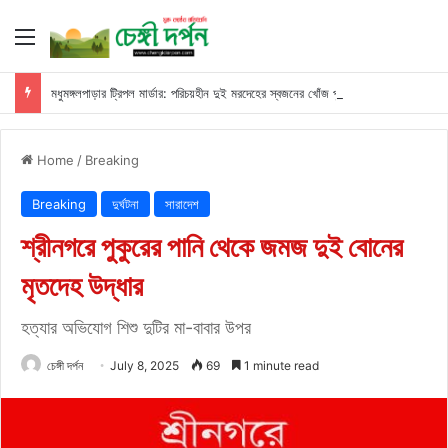
Menu
মধুমঙ্গলপাড়ার ট্রিপল মার্ডার: পরিচয়হীন দুই মরদেহের স্বজনের খোঁজ পুলিশের
Home
/
Breaking
Breaking
দুর্ঘটনা
সারাদেশ
শ্রীনগরে পুকুরের পানি থেকে জমজ দুই বোনের
মৃতদেহ উদ্ধার
হত্যার অভিযোগ শিশু দুটির মা-বাবার উপর
চেঙ্গী দর্পন
July 8, 2025
69
1 minute read