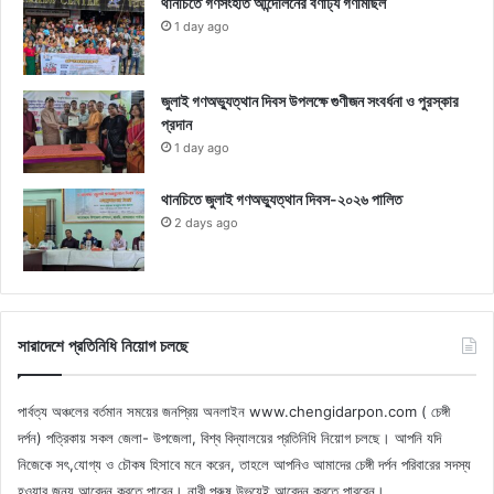
থানচিতে গণসংহতি আন্দোলনের বর্ণাঢ্য গণমিছিল
1 day ago
জুলাই গণঅভ্যুত্থান দিবস উপলক্ষে গুণীজন সংবর্ধনা ও পুরস্কার
প্রদান
1 day ago
থানচিতে জুলাই গণঅভ্যুত্থান দিবস-২০২৬ পালিত
2 days ago
সারাদেশে প্রতিনিধি নিয়োগ চলছে
পার্বত্য অঞ্চলের বর্তমান সময়ের জনপ্রিয় অনলাইন www.chengidarpon.com ( চেঙ্গী
দর্পন) পত্রিকায় সকল জেলা- উপজেলা, বিশ্ব বিদ্যালয়ের প্রতিনিধি নিয়োগ চলছে। আপনি যদি
নিজেকে সৎ,যোগ্য ও চৌকষ হিসাবে মনে করেন, তাহলে আপনিও আমাদের চেঙ্গী দর্পন পরিবারের সদস্য
হওয়ার জন্য আবেদন করতে পারেন। নারী পুরুষ উভয়েই আবেদন করতে পারবেন।