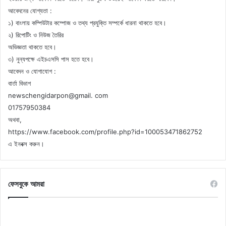
আবেদনের যোগ্যতা :
১) বাংলায় কম্পিউটার কম্পোজ ও তথ্য প্রযুক্তি সম্পর্কে ধারনা থাকতে হবে।
২) রিপোটিং ও নিউজ তৈরির
অভিজ্ঞতা থাকতে হবে।
৩) নুন্যপক্ষে এইচএসসি পাস হতে হবে।
আবেদন ও যোগাযোগ :
বার্তা বিভাগ
newschengidarpon@gmail. com
01757950384
অথবা,
https://www.facebook.com/profile.php?id=100053471862752
এ ইনবক্স করুন।
ফেসবুকে আমরা