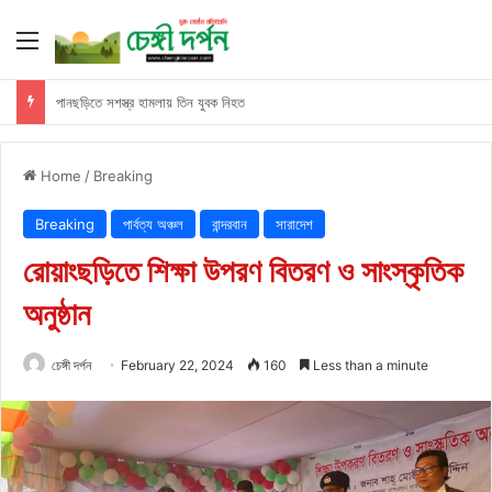
Menu
অভিযানে হালদা নদীতে ৬ হাজার মিটার জাল জব্দ
Home
/
Breaking
Breaking
পার্বত্য অঞ্চল
বান্দরবান
সারাদেশ
রোয়াংছড়িতে শিক্ষা উপরণ বিতরণ ও সাংস্কৃতিক
অনুষ্ঠান
চেঙ্গী দর্পন
February 22, 2024
160
Less than a minute