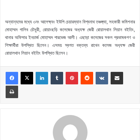
অন্যান্যদের মধ্যে ৩নং আলেক্ষ‍্যং ইউপি চেয়ারম্যান বিশ্বনাথ তঞ্চঙ্গ‍্যা, সহকারী কমিশনার
মোহাম্মদ গালিব চৌধুরী, রোয়াংছড়ি কলেজের অধ‍্যক্ষ জেরী রোয়ালথান লিয়ান বইতিং,
থানার অফিসার ইনচার্জ মোহাম্মদ পারভেজ আলী। এছাড়া কলেজের সকল প্রভাষকগণ ও
শিক্ষার্থীরা উপস্থিত ছিলেন। এসময় স্বগত বক্তব্য রাখেন কলেজ অধ‍্যক্ষ জেরী
রোয়ালথান লিয়ান বইতিং উপস্থিত ছিলেন।
LinkedIn
Tumblr
Pinterest
Reddit
VKontakte
Share via Email
Print