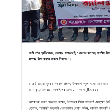
চেঙ্গী দর্পন প্রতিবেদক, রামগড় ,খাগড়াছড়ি : জেলার রামগড়ে জাতীয়
সম্পদ, বীমা করলে থাকবে নিরাপদ “।
১ মার্চ ২০২৩ বুধবার সকালে রামগড় উপজেলা প্রশাসনের আয়োজনে র‌্য
মানস চন্দ্র দাস এর সভাপতিত্বে আলোচনা সভা অনুষ্ঠিত হয়।
আলোচনা সভায় বক্তব্য রাখেন, উপজেলা শিক্ষা কর্মকর্তা মোহাম্মদ ইল
হোসেন, আইসিটি সহকারী প্রোগ্রামার রেহান উদ্দিন, ফারইষ্ট ইসলামী লাই