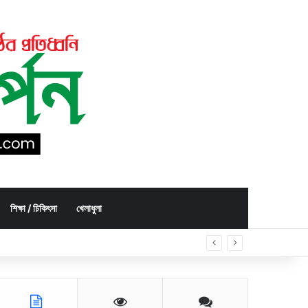
শিক্ষা / চিকিৎসা
খেলাধুলা