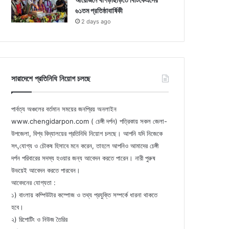
আয়োজনে খাগড়াছড়িতে বিটিকেএসের
৬১তম প্রতিষ্ঠাবার্ষিকী
2 days ago
সারাদেশে প্রতিনিধি নিয়োগ চলছে
পার্বত্য অঞ্চলের বর্তমান সময়ের জনপ্রিয় অনলাইন
www.chengidarpon.com ( চেঙ্গী দর্পন) পত্রিকায় সকল জেলা-
উপজেলা, বিশ্ব বিদ্যালয়ের প্রতিনিধি নিয়োগ চলছে। আপনি যদি নিজেকে
সৎ,যোগ্য ও চৌকষ হিসাবে মনে করেন, তাহলে আপনিও আমাদের চেঙ্গী
দর্পন পরিবারের সদস্য হওয়ার জন্য আবেদন করতে পারেন। নারী পুরুষ
উভয়েই আবেদন করতে পারবেন।
আবেদনের যোগ্যতা :
১) বাংলায় কম্পিউটার কম্পোজ ও তথ্য প্রযুক্তি সম্পর্কে ধারনা থাকতে
হবে।
২) রিপোটিং ও নিউজ তৈরির