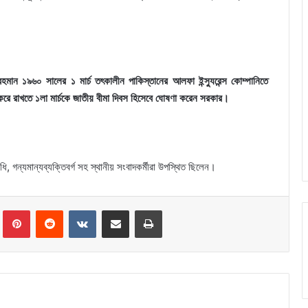
মান ১৯৬০ সালের ১ মার্চ তৎকালীন পাকিস্তানের আলফা ইন্স্যুরেন্স কোম্পানিতে
 করে রাখতে ১লা মার্চকে জাতীয় বীমা দিবস হিসেবে ঘোষণা করেন সরকার।
ধি, গন্যমান্যব্যক্তিবর্গ সহ স্থানীয় সংবাদকর্মীরা উপস্থিত ছিলেন।
Tumblr
Pinterest
Reddit
VKontakte
Share via Email
Print