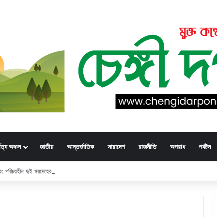
্বত্য অঞ্চল
জাতীয়
আন্তর্জাতিক
সারাদেশ
রাজনীতি
অপরাধ
পর্যটন
্ডার: পরিচয়হীন দুই মরদেহের স্বজনের খোঁজ পুলিশের