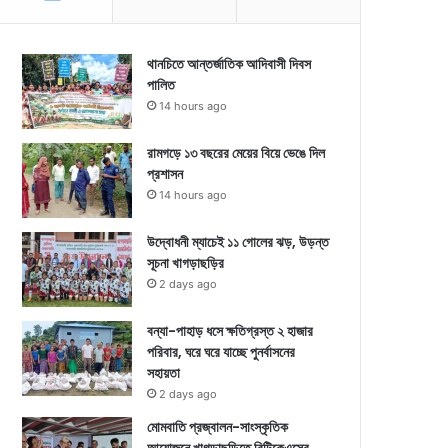
থানচিতে আন্তর্জাতিক আদিবাসী দিবস
পালিত
14 hours ago
রামগড়ে ১৩ বছরের মেয়ের বিয়ে ভেঙে দিল
প্রশাসন
14 hours ago
উদ্বোধনী ম্যাচেই ১১ গোলের ঝড়, উড়ন্ত
সূচনা খাগড়াছড়ির
2 days ago
বন্যা-পাহাড় ধসে ক্ষতিগ্রস্ত ২ হাজার
পরিবার, ঘরে ঘরে যাচ্ছে পুনর্বাসনের
সহায়তা
2 days ago
মোমবাতি প্রজ্বালন-সাংস্কৃতিক