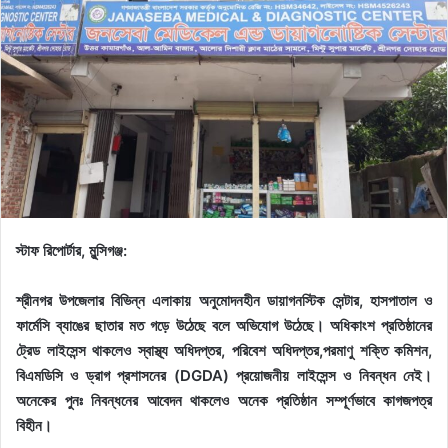
স্টাফ রিপোর্টার, মুন্সিগঞ্জ:
শ্রীনগর উপজেলার বিভিন্ন এলাকায় অনুমোদনহীন ডায়াগনস্টিক সেন্টার, হাসপাতাল ও
ফার্মেসি ব্যাঙের ছাতার মত গড়ে উঠেছে বলে অভিযোগ উঠেছে। অধিকাংশ প্রতিষ্ঠানের
ট্রেড লাইসেন্স থাকলেও স্বাস্থ্য অধিদপ্তর, পরিবেশ অধিদপ্তর,পরমাণু শক্তি কমিশন,
বিএমডিসি ও ড্রাগ প্রশাসনের (DGDA) প্রয়োজনীয় লাইসেন্স ও নিবন্ধন নেই।
অনেকের পুনঃ নিবন্ধনের আবেদন থাকলেও অনেক প্রতিষ্ঠান সম্পূর্ণভাবে কাগজপত্র
বিহীন।