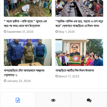
“ সড়ক দুর্ঘটনা -নাকি হত্যা ” সন্দেহে এক
“শ্রমিক-মালিক এক হয়ে, গড়বো এ দেশ নতুন
বছর পর কবর থেকে লাশ উত্তোলন
করে” স্লোগানে পানছড়িতে মে দিবস পালন
September 21, 2025
May 1, 2025
খাগড়াছড়িতে চাঁদা আদায়কালে অস্ত্রসহ
পানছড়িতে জাতীয় শিশু দিবস উদযাপন
গ্রেফতার-১
March 17, 2023
January 23, 2024