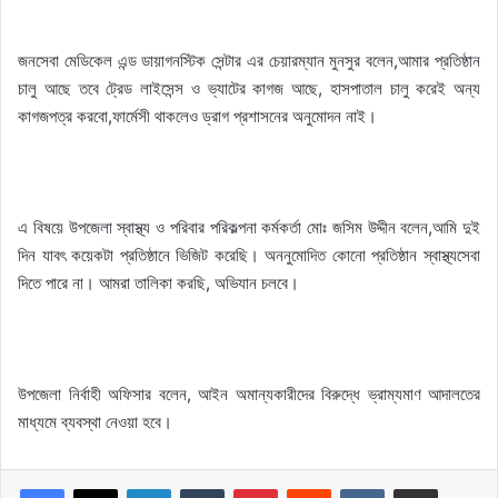
জনসেবা মেডিকেল এন্ড ডায়াগনস্টিক সেন্টার এর চেয়ারম্যান মুনসুর বলেন,আমার প্রতিষ্ঠান
চালু আছে তবে ট্রেড লাইসেন্স ও ভ্যাটের কাগজ আছে, হাসপাতাল চালু করেই অন্য
কাগজপত্র করবো,ফার্মেসী থাকলেও ড্রাগ প্রশাসনের অনুমোদন নাই।
এ বিষয়ে উপজেলা স্বাস্থ্য ও পরিবার পরিকল্পনা কর্মকর্তা মোঃ জসিম উদ্দীন বলেন,আমি দুই
দিন যাবৎ কয়েকটা প্রতিষ্ঠানে ভিজিট করেছি। অননুমোদিত কোনো প্রতিষ্ঠান স্বাস্থ্যসেবা
দিতে পারে না। আমরা তালিকা করছি, অভিযান চলবে।
উপজেলা নির্বাহী অফিসার বলেন, আইন অমান্যকারীদের বিরুদ্ধে ভ্রাম্যমাণ আদালতের
মাধ্যমে ব্যবস্থা নেওয়া হবে।
LinkedIn
Tumblr
Pinterest
Reddit
VKontakte
Share via Email