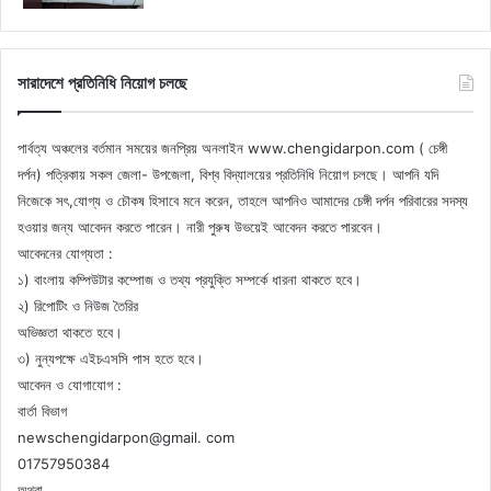
সারাদেশে প্রতিনিধি নিয়োগ চলছে
পার্বত্য অঞ্চলের বর্তমান সময়ের জনপ্রিয় অনলাইন www.chengidarpon.com ( চেঙ্গী
দর্পন) পত্রিকায় সকল জেলা- উপজেলা, বিশ্ব বিদ্যালয়ের প্রতিনিধি নিয়োগ চলছে। আপনি যদি
নিজেকে সৎ,যোগ্য ও চৌকষ হিসাবে মনে করেন, তাহলে আপনিও আমাদের চেঙ্গী দর্পন পরিবারের সদস্য
হওয়ার জন্য আবেদন করতে পারেন। নারী পুরুষ উভয়েই আবেদন করতে পারবেন।
আবেদনের যোগ্যতা :
১) বাংলায় কম্পিউটার কম্পোজ ও তথ্য প্রযুক্তি সম্পর্কে ধারনা থাকতে হবে।
২) রিপোটিং ও নিউজ তৈরির
অভিজ্ঞতা থাকতে হবে।
৩) নুন্যপক্ষে এইচএসসি পাস হতে হবে।
আবেদন ও যোগাযোগ :
বার্তা বিভাগ
newschengidarpon@gmail. com
01757950384
অথবা,