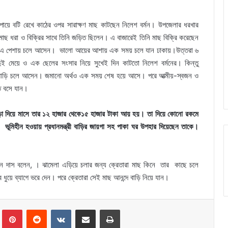
পায়ে বটি রেখে কাঠের ওপর সারাক্ষণ মাছ কাটছেন নিলেশ বর্মন। উপজেলার ধরখার
া মাছ ধরা ও বিক্রির সাথে তিনি জড়িত ছিলেন। এ বাজারেই তিনি মাছ বিক্রি করেছেন
নি এ পেশায় চলে আসেন। ভালো আয়ের আশায় এক সময় চলে যান ঢাকায়।উত্তরা ৬
ুই মেয়ে ও এক ছেলের সংসার নিয়ে সুখেই দিন কাটতো নিলেশ বর্মনের। কিন্তু
বাড়ি চলে আসেন। জমানো অর্থও এক সময় শেষ হয়ে আসে। পরে আত্মীয়-স্বজন ও
তে বসে যান।
ড়া দিয়ে মাসে তার ১২ হাজার থেকে১৫ হাজার টাকা আয় হয়। তা দিয়ে কোনো রকমে
মিহীন হওয়ায় প্রধানমন্ত্রী বাড়ির জায়গা সহ পাকা ঘর উপহার দিয়েছেন তাকে।
ধান দাস বলেন, । ঝামেলা এড়িয়ে চলার জন্য ক্রেতারা মাছ কিনে তার কাছে চলে
 ধুয়ে ব্যাগে ভরে দেন। পরে ক্রেতারা সেই মাছ আনন্দে বাড়ি নিয়ে যান।
Tumblr
Pinterest
Reddit
VKontakte
Share via Email
Print