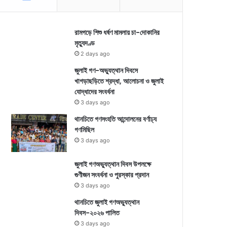
রামগড়ে শিশু ধর্ষণ মামলায় চা-দোকানির
মৃত্যুদণ্ড
2 days ago
জুলাই গণ-অভ্যুত্থান দিবসে
খাগড়াছড়িতে শ্রদ্ধা, আলোচনা ও জুলাই
যোদ্ধাদের সংবর্ধনা
3 days ago
থানচিতে গণসংহতি আন্দোলনের বর্ণাঢ্য
গণমিছিল
3 days ago
জুলাই গণঅভ্যুত্থান দিবস উপলক্ষে
গুণীজন সংবর্ধনা ও পুরস্কার প্রদান
3 days ago
থানচিতে জুলাই গণঅভ্যুত্থান
দিবস-২০২৬ পালিত
3 days ago