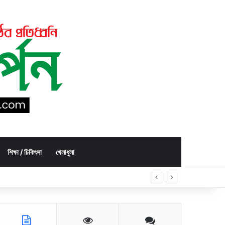
শিক্ষা / চিকিৎসা
খেলাধুলা