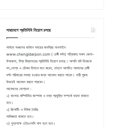
সারাদেশে প্রতিনিধি নিয়োগ চলছে
পার্বত্য অঞ্চলের বর্তমান সময়ের জনপ্রিয় অনলাইন
www.chengidarpon.com ( চেঙ্গী দর্পন) পত্রিকায় সকল জেলা-
উপজেলা, বিশ্ব বিদ্যালয়ের প্রতিনিধি নিয়োগ চলছে। আপনি যদি নিজেকে
সৎ,যোগ্য ও চৌকষ হিসাবে মনে করেন, তাহলে আপনিও আমাদের চেঙ্গী
দর্পন পরিবারের সদস্য হওয়ার জন্য আবেদন করতে পারেন। নারী পুরুষ
উভয়েই আবেদন করতে পারবেন।
আবেদনের যোগ্যতা :
১) বাংলায় কম্পিউটার কম্পোজ ও তথ্য প্রযুক্তি সম্পর্কে ধারনা থাকতে
হবে।
২) রিপোটিং ও নিউজ তৈরির
অভিজ্ঞতা থাকতে হবে।
৩) নুন্যপক্ষে এইচএসসি পাস হতে হবে।