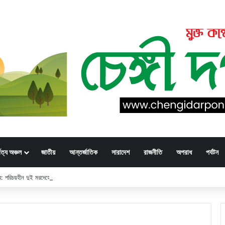
্বত্য অঞ্চল
জাতীয়
আন্তর্জাতিক
সারাদেশ
রাজনীতি
অপরাধ
পর্যটন
্ডার: পরিচয়হীন দুই মরদেহের স্বজনের খোঁজ পুলিশের