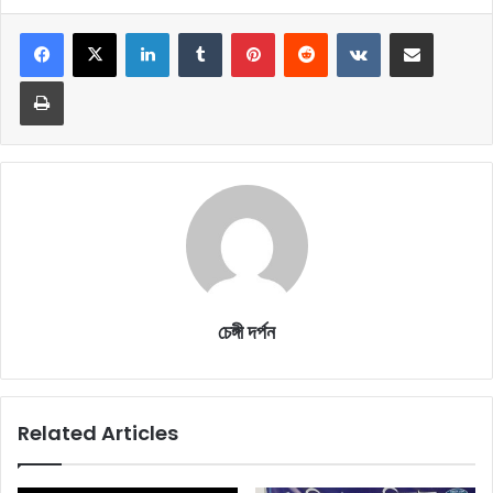
LinkedIn
Tumblr
Pinterest
Reddit
VKontakte
Share via Email
Print
চেঙ্গী দর্পন
Related Articles