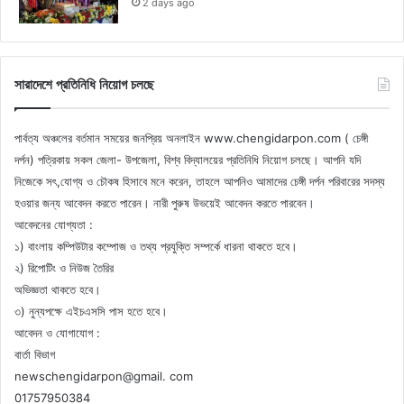
2 days ago
সারাদেশে প্রতিনিধি নিয়োগ চলছে
পার্বত্য অঞ্চলের বর্তমান সময়ের জনপ্রিয় অনলাইন www.chengidarpon.com ( চেঙ্গী
দর্পন) পত্রিকায় সকল জেলা- উপজেলা, বিশ্ব বিদ্যালয়ের প্রতিনিধি নিয়োগ চলছে। আপনি যদি
নিজেকে সৎ,যোগ্য ও চৌকষ হিসাবে মনে করেন, তাহলে আপনিও আমাদের চেঙ্গী দর্পন পরিবারের সদস্য
হওয়ার জন্য আবেদন করতে পারেন। নারী পুরুষ উভয়েই আবেদন করতে পারবেন।
আবেদনের যোগ্যতা :
১) বাংলায় কম্পিউটার কম্পোজ ও তথ্য প্রযুক্তি সম্পর্কে ধারনা থাকতে হবে।
২) রিপোটিং ও নিউজ তৈরির
অভিজ্ঞতা থাকতে হবে।
৩) নুন্যপক্ষে এইচএসসি পাস হতে হবে।
আবেদন ও যোগাযোগ :
বার্তা বিভাগ
newschengidarpon@gmail. com
01757950384