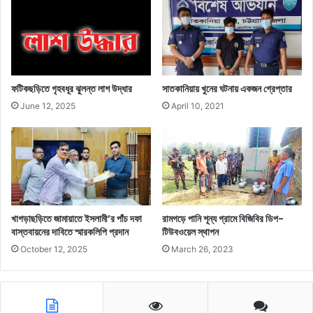
ফটিকছড়িতে গৃহবধূর ঝুলন্ত লাশ উদ্ধার
সাতকানিয়ায় খুনের ঘটনায় একজন গ্রেপ্তার
June 12, 2025
April 10, 2021
খাগড়াছড়িতে জামায়াতে ইসলামী’র পাঁচ দফা
রামগড়ে পানি শূন্য গ্রামে বিজিবির ডিপ-
বাস্তবায়নের দাবিতে স্মারকলিপি প্রদান
টিউবওয়েল স্থাপন
October 12, 2025
March 26, 2023