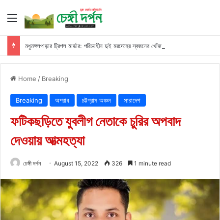
Menu
মধুমঙ্গলপাড়ার ট্রিপল মার্ডার: পরিচয়হীন দুই মরদেহের স্বজনের খোঁজ পুলিশের
Home
/
Breaking
Breaking
অপরাধ
চট্টগ্রাম অঞ্চল
সারাদেশ
ফটিকছড়িতে যুবলীগ নেতাকে চুরির অপবাদ
দেওয়ায় আত্মহত্যা
চেঙ্গী দর্পন
August 15, 2022
326
1 minute read