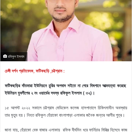
রফিকুল ইসলাম
চেঙ্গী দর্পন প্রতিবেদক, ফটিকছড়ি ,চট্টগ্রাম :
ফটিকছড়ির দাঁতমারা ইউনিয়নে চুরির অপবাদ সইতে না পেরে বিষপানে আত্মহত্যা করেছে
ইউনিয়ন যুবলীগের ২ নং ওয়ার্ডের সদস্য রফিকুল ইসলাম ( ৩২)।
১৫ আগস্ট ২০২২ সকালে চট্টগ্রাম মেডিকেল কলেজ হাসপাতালে চিকিৎসাধীন অবস্থায়
তার মৃত্যু হয়। নিহত রফিকুল হেঁয়াকো বাংলাপাড়া এলাকার জনৈক জন্তর আলীর পুত্র।
জানা যায়, হেঁয়াকো বেক বাজার এলাকায় রফিক দীর্ঘদিন ধরে ফার্নিচার মিস্ত্রি হিসেবে কাজ