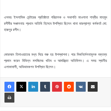
এসময় ইসলামিক সেন্টারের প্রতিষ্ঠাতা পরিচালক ও সভাপতি মাওলানা শাব্বীর মাহমুদ
রশীদীর সঞ্চালনায় প্রধান অতিথি হিসেবে উপস্থিত ছিলেন থানা ভারপ্রাপ্ত কর্মকর্তা মো:
হারুনুর রশীদ।
কোরআন তিলাওয়াতের মধ্য দিয়ে শুরু হয় উপস্থাপনা। পরে দিকনির্দেশনামূলক বক্তব্য
প্রদান করেন বিভিন্ন মসজিদের খতিব ও আমন্ত্রিত অতিথিগন। এ সময় স্থানীয়
এলাকাবাসী, অভিভাবকগন উপস্থিত ছিলেন।
LinkedIn
Tumblr
Pinterest
Reddit
VKontakte
Share via Email
Print