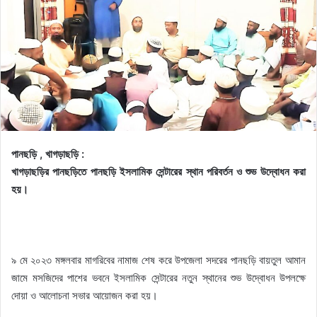
পানছড়ি , খাগড়াছড়ি :
খাগড়াছড়ির পানছড়িতে পানছড়ি ইসলামিক সেন্টারের স্থান পরিবর্তন ও শুভ উদ্বোধন করা
হয়।
৯ মে ২০২৩ মঙ্গলবার মাগরিবের নামাজ শেষ করে উপজেলা সদরের পানছড়ি বায়তুল আমান
জামে মসজিদের পাশের ভবনে ইসলামিক সেন্টারের নতুন স্থানের শুভ উদ্বোধন উপলক্ষে
দোয়া ও আলোচনা সভার আয়োজন করা হয়।