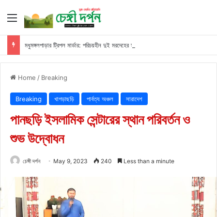
Menu
মধুমঙ্গলপাড়ার ট্রিপল মার্ডার: পরিচয়হীন দুই মরদেহের স্বজনের খোঁজ পুলিশের
Home
/
Breaking
Breaking
খাগড়াছড়ি
পার্বত্য অঞ্চল
সারাদেশ
পানছড়ি ইসলামিক সেন্টারের স্থান পরিবর্তন ও
শুভ উদ্বোধন
চেঙ্গী দর্পন
May 9, 2023
240
Less than a minute