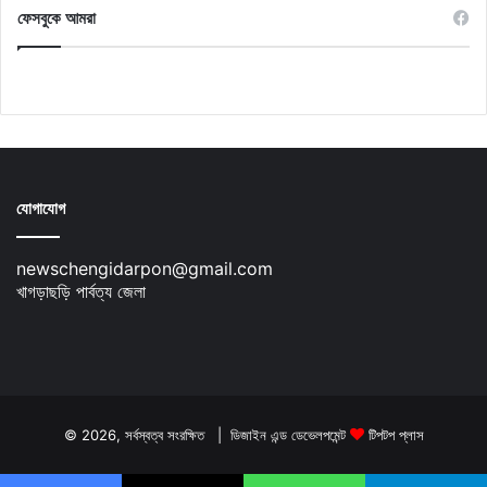
ফেসবুকে আমরা
যোগাযোগ
newschengidarpon@gmail.com
খাগড়াছড়ি পার্বত্য জেলা
© 2026, সর্বস্বত্ব সংরক্ষিত | ডিজাইন এন্ড ডেভেলপমেন্ট
টিপটপ প্লাস