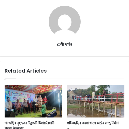
চেঙ্গী দর্পন
Related Articles
পানছড়ির বৃহত্তর টিএন্ডটি টিলায় বৈসাবী
ফটিকছড়ির কয়লা খালে কাঠের সেতু নির্মাণ
উৎসব উদযাপন