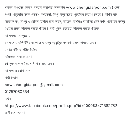
পার্বত্য অঞ্চলের বর্তমান সময়ের জনপ্রিয় অনলাইন www.chengidarpon.com ( চেঙ্গী
দর্পন) পত্রিকায় সকল জেলা- উপজেলা, বিশ্ব বিদ্যালয়ের প্রতিনিধি নিয়োগ চলছে। আপনি যদি
নিজেকে সৎ,যোগ্য ও চৌকষ হিসাবে মনে করেন, তাহলে আপনিও আমাদের চেঙ্গী দর্পন পরিবারের সদস্য
হওয়ার জন্য আবেদন করতে পারেন। নারী পুরুষ উভয়েই আবেদন করতে পারবেন।
আবেদনের যোগ্যতা :
১) বাংলায় কম্পিউটার কম্পোজ ও তথ্য প্রযুক্তি সম্পর্কে ধারনা থাকতে হবে।
২) রিপোটিং ও নিউজ তৈরির
অভিজ্ঞতা থাকতে হবে।
৩) নুন্যপক্ষে এইচএসসি পাস হতে হবে।
আবেদন ও যোগাযোগ :
বার্তা বিভাগ
newschengidarpon@gmail. com
01757950384
অথবা,
https://www.facebook.com/profile.php?id=100053471862752
এ ইনবক্স করুন।