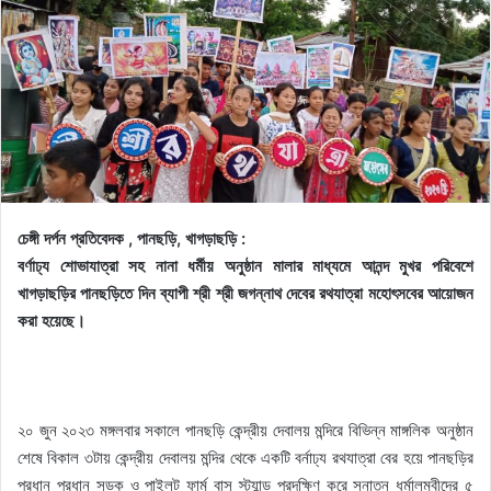
চেঙ্গী দর্পন প্রতিবেদক , পানছড়ি, খাগড়াছড়ি :
বর্ণাঢ্য শোভাযাত্রা সহ নানা ধর্মীয় অনুষ্ঠান মালার মাধ্যমে আনন্দ মুখর পরিবেশে
খাগড়াছড়ির পানছড়িতে দিন ব্যাপী শ্রী শ্রী জগন্নাথ দেবের রথযাত্রা মহোৎসবের আয়োজন
করা হয়েছে।
২০ জুন ২০২৩ মঙ্গলবার সকালে পানছড়ি কেন্দ্রীয় দেবালয় মন্দিরে বিভিন্ন মাঙ্গলিক অনুষ্ঠান
শেষে বিকাল ৩টায় কেন্দ্রীয় দেবালয় মন্দির থেকে একটি বর্নাঢ্য রথযাত্রা বের হয়ে পানছড়ির
প্রধান প্রধান সড়ক ও পাইলট ফার্ম বাস স্ট্যান্ড প্রদক্ষিণ করে সনাতন ধর্মালম্বীদের ৫