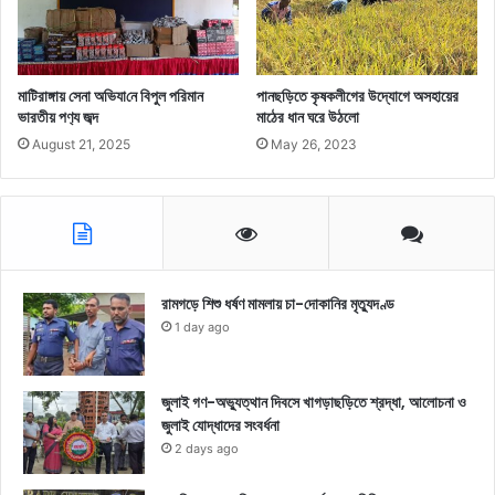
মা‌টিরাঙ্গায় ‌সেনা অ‌ভিযা‌নে বিপুল প‌রিমান
পানছড়িতে কৃষকলীগের উদ্যোগে অসহায়ের
ভারতীয় পণ‌্য জব্দ
মাঠের ধান ঘরে উঠলো
August 21, 2025
May 26, 2023
রামগড়ে শিশু ধর্ষণ মামলায় চা-দোকানির মৃত্যুদণ্ড
1 day ago
জুলাই গণ-অভ্যুত্থান দিবসে খাগড়াছড়িতে শ্রদ্ধা, আলোচনা ও
জুলাই যোদ্ধাদের সংবর্ধনা
2 days ago