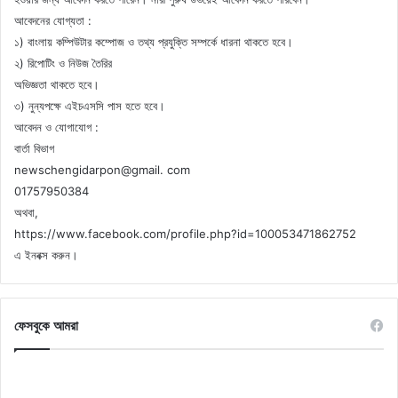
আবেদনের যোগ্যতা :
১) বাংলায় কম্পিউটার কম্পোজ ও তথ্য প্রযুক্তি সম্পর্কে ধারনা থাকতে হবে।
২) রিপোটিং ও নিউজ তৈরির
অভিজ্ঞতা থাকতে হবে।
৩) নুন্যপক্ষে এইচএসসি পাস হতে হবে।
আবেদন ও যোগাযোগ :
বার্তা বিভাগ
newschengidarpon@gmail. com
01757950384
অথবা,
https://www.facebook.com/profile.php?id=100053471862752
এ ইনবক্স করুন।
ফেসবুকে আমরা