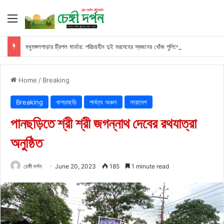
Menu
মধুমঙ্গলপাড়ার ট্রিপল মার্ডার: পরিচয়হীন দুই মরদেহের স্বজনের খোঁজ পুলিশের
Home
/
Breaking
Breaking
খাগড়াছড়ি
পার্বত্য অঞ্চল
সারাদেশ
পানছড়িতে শ্রী শ্রী জগন্নাথ দেবের রথযাত্রা
অনুষ্ঠিত
চেঙ্গী দর্পন
June 20, 2023
185
1 minute read