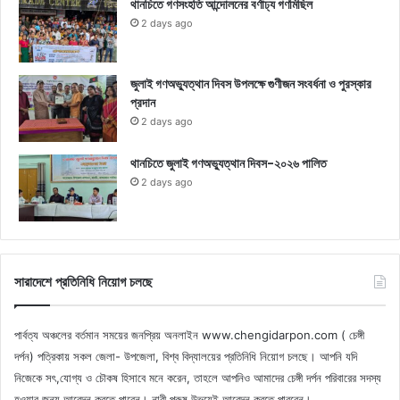
থানচিতে গণসংহতি আন্দোলনের বর্ণাঢ্য গণমিছিল
2 days ago
জুলাই গণঅভ্যুত্থান দিবস উপলক্ষে গুণীজন সংবর্ধনা ও পুরস্কার
প্রদান
2 days ago
থানচিতে জুলাই গণঅভ্যুত্থান দিবস-২০২৬ পালিত
2 days ago
সারাদেশে প্রতিনিধি নিয়োগ চলছে
পার্বত্য অঞ্চলের বর্তমান সময়ের জনপ্রিয় অনলাইন www.chengidarpon.com ( চেঙ্গী
দর্পন) পত্রিকায় সকল জেলা- উপজেলা, বিশ্ব বিদ্যালয়ের প্রতিনিধি নিয়োগ চলছে। আপনি যদি
নিজেকে সৎ,যোগ্য ও চৌকষ হিসাবে মনে করেন, তাহলে আপনিও আমাদের চেঙ্গী দর্পন পরিবারের সদস্য
হওয়ার জন্য আবেদন করতে পারেন। নারী পুরুষ উভয়েই আবেদন করতে পারবেন।