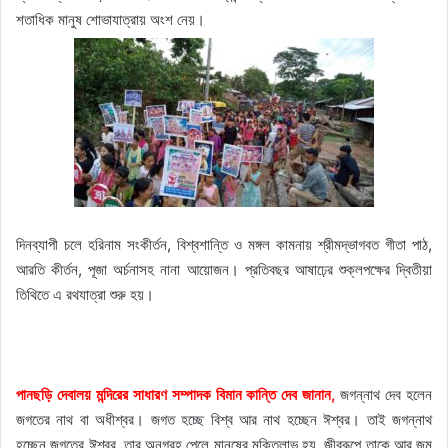
শতাধিক মানুষ শোভাযাত্রায় অংশ নেয়।
দিনব্যাপী চলে হরিনাম সংকীর্তন, বিশ্বশান্তি ও মঙ্গল কামনায় শ্রীমদ্ভাগবত গীতা পাঠ,
আরতি কীর্তন, পূজা অর্চনাসহ নানা আয়োজন। প্রতিবছর আষাঢ়ের শুক্লপক্ষের দ্বিতীয়া
তিথিতে এ রথযাত্রা শুরু হয়।
পানছড়ি দেবালয় মন্দিরের সাধারণ সম্পাদক বিমান কান্তি দেব জানান,
জগন্নাথ দেব হলেন
জগতের নাথ বা অধীশ্বর। জগত হচ্ছে বিশ্ব আর নাথ হচ্ছেন ঈশ্বর। তাই জগন্নাথ
হচ্ছেন জগতের ঈশ্বর, তার অনুগ্রহ পেলে মানুষের মুক্তিলাভ হয়, জীবরূপে তাকে আর জন্ম