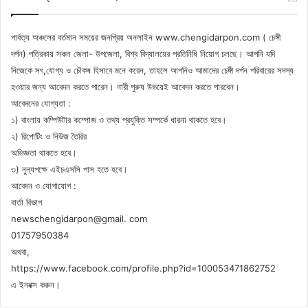
পার্বত্য অঞ্চলের বর্তমান সময়ের জনপ্রিয় অনলাইন www.chengidarpon.com ( চেঙ্গী
দর্পন) পত্রিকায় সকল জেলা- উপজেলা, বিশ্ব বিদ্যালয়ের প্রতিনিধি নিয়োগ চলছে। আপনি যদি
নিজেকে সৎ,যোগ্য ও চৌকষ হিসাবে মনে করেন, তাহলে আপনিও আমাদের চেঙ্গী দর্পন পরিবারের সদস্য
হওয়ার জন্য আবেদন করতে পারেন। নারী পুরুষ উভয়েই আবেদন করতে পারবেন।
আবেদনের যোগ্যতা :
১) বাংলায় কম্পিউটার কম্পোজ ও তথ্য প্রযুক্তি সম্পর্কে ধারনা থাকতে হবে।
২) রিপোটিং ও নিউজ তৈরির
অভিজ্ঞতা থাকতে হবে।
৩) নুন্যপক্ষে এইচএসসি পাস হতে হবে।
আবেদন ও যোগাযোগ :
বার্তা বিভাগ
newschengidarpon@gmail. com
01757950384
অথবা,
https://www.facebook.com/profile.php?id=100053471862752
এ ইনবক্স করুন।