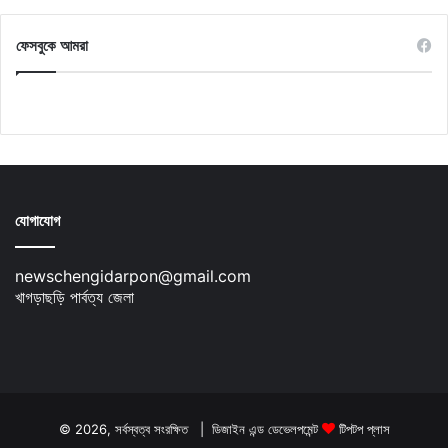
ফেসবুকে আমরা
যোগাযোগ
newschengidarpon@gmail.com
খাগড়াছড়ি পার্বত্য জেলা
© 2026, সর্বস্বত্ব সংরক্ষিত | ডিজাইন এন্ড ডেভেলপমেন্ট
টিপটপ প্লাস