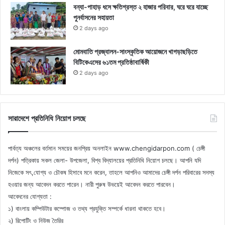
বন্যা-পাহাড় ধসে ক্ষতিগ্রস্ত ২ হাজার পরিবার, ঘরে ঘরে যাচ্ছে
পুনর্বাসনের সহায়তা
2 days ago
মোমবাতি প্রজ্বালন-সাংস্কৃতিক আয়োজনে খাগড়াছড়িতে
বিটিকেএসের ৬১তম প্রতিষ্ঠাবার্ষিকী
2 days ago
সারাদেশে প্রতিনিধি নিয়োগ চলছে
পার্বত্য অঞ্চলের বর্তমান সময়ের জনপ্রিয় অনলাইন www.chengidarpon.com ( চেঙ্গী
দর্পন) পত্রিকায় সকল জেলা- উপজেলা, বিশ্ব বিদ্যালয়ের প্রতিনিধি নিয়োগ চলছে। আপনি যদি
নিজেকে সৎ,যোগ্য ও চৌকষ হিসাবে মনে করেন, তাহলে আপনিও আমাদের চেঙ্গী দর্পন পরিবারের সদস্য
হওয়ার জন্য আবেদন করতে পারেন। নারী পুরুষ উভয়েই আবেদন করতে পারবেন।
আবেদনের যোগ্যতা :
১) বাংলায় কম্পিউটার কম্পোজ ও তথ্য প্রযুক্তি সম্পর্কে ধারনা থাকতে হবে।
২) রিপোটিং ও নিউজ তৈরির