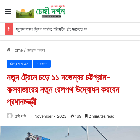
Menu
মধুমঙ্গলপাড়ার ট্রিপল মার্ডার: পরিচয়হীন দুই মরদেহের স্বজনের খোঁজ পুলিশের
Home
/
চট্টগ্রাম অঞ্চল
চট্টগ্রাম অঞ্চল
সারাদেশ
নতুন ট্রেনে চড়ে ১১ নভেম্বর চট্টগ্রাম-
কক্সবাজারের নতুন রেলপথ উদ্বোধন করবেন
প্রধানমন্ত্রী
চেঙ্গী দর্পন
November 7, 2023
169
2 minutes read