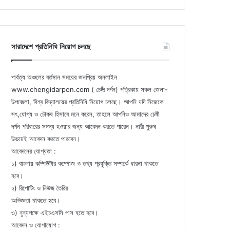
সারাদেশে প্রতিনিধি নিয়োগ চলছে
পার্বত্য অঞ্চলের বর্তমান সময়ের জনপ্রিয় অনলাইন
www.chengidarpon.com ( চেঙ্গী দর্পন) পত্রিকায় সকল জেলা-
উপজেলা, বিশ্ব বিদ্যালয়ের প্রতিনিধি নিয়োগ চলছে। আপনি যদি নিজেকে
সৎ,যোগ্য ও চৌকষ হিসাবে মনে করেন, তাহলে আপনিও আমাদের চেঙ্গী
দর্পন পরিবারের সদস্য হওয়ার জন্য আবেদন করতে পারেন। নারী পুরুষ
উভয়েই আবেদন করতে পারবেন।
আবেদনের যোগ্যতা :
১) বাংলায় কম্পিউটার কম্পোজ ও তথ্য প্রযুক্তি সম্পর্কে ধারনা থাকতে
হবে।
২) রিপোটিং ও নিউজ তৈরির
অভিজ্ঞতা থাকতে হবে।
৩) নুন্যপক্ষে এইচএসসি পাস হতে হবে।
আবেদন ও যোগাযোগ :