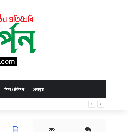
শিক্ষা / চিকিৎসা
খেলাধুলা