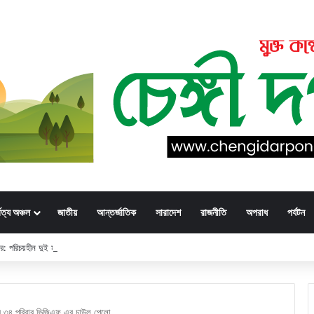
্বত্য অঞ্চল
জাতীয়
আন্তর্জাতিক
সারাদেশ
রাজনীতি
অপরাধ
পর্যটন
্ডার: পরিচয়হীন দুই মরদেহের স্বজনের খোঁজ পুলিশের
ার ৩৪ পরিবার ভিজিএফ এর চাউল পেলো