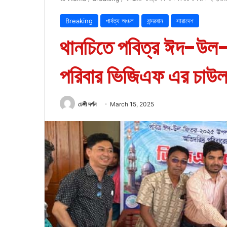
Breaking
পার্বত্য অঞ্চল
বান্দরবান
সারাদেশ
থানচিতে পবিত্র ঈদ-উল-
পরিবার ভিজিএফ এর চাউ
চেঙ্গী দর্পন
March 15, 2025