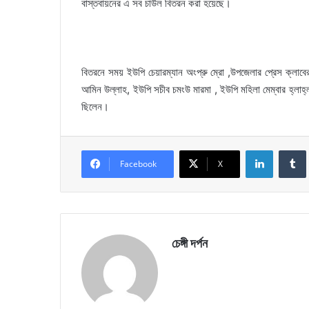
বাস্তবায়নের এ সব চাউল বিতরন করা হয়েছে।
বিতরনে সময় ইউপি চেয়ারম্যান অংপ্রু ম্রো ,উপজেলার প্রেস ক্লাব
আমিন উল্লাহ, ইউপি সচীব চমংউ মারমা , ইউপি মহিলা মেম্বার হ্লাহ্লায়
ছিলেন।
LinkedIn
Facebook
X
চেঙ্গী দর্পন