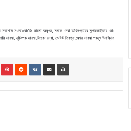
ের সভাপতি মংবোওয়াংচিং মারমা অনুপম, সমাজ সেবা অধিদপ্তরের সুপারভাইজার মো:
ি মারমা, নুচিংপ্রু মারমা,রিংকো ম্রো, ডেভিট ত্রিপুরা,মেখয় মারমা প্রমূখ উপস্থিত
Tumblr
Pinterest
Reddit
VKontakte
Share via Email
Print