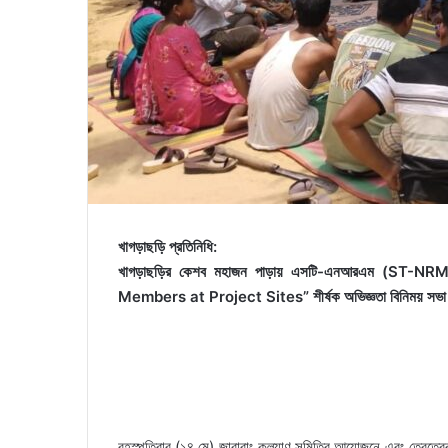
খাগড়াছড়ি প্রতিনিধি:
খাগড়াছড়ির কেশব মহাজন পাড়ায় এসটি-এনআরএম (ST-NR
Members at Project Sites” শীর্ষক অভিজ্ঞতা বিনিময় সভা অ
বৃহস্পতিবার (১৪ মে) জাবারাং কল্যাণ সমিতির আয়োজনে এবং তেবতেব্