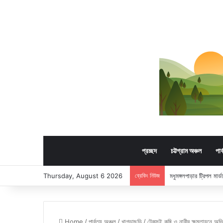
প্রচ্ছদ
চট্টগ্রাম অঞ্চল
পার
Thursday, August 6 2026
ব্রেকিং নিউজ
মধুমঙ্গলপাড়ার ট্রিপল মার
Home
/
পার্বত্য অঞ্চল
/
খাগড়াছড়ি
/
টেকসই কৃষি ও নারীর ক্ষমতায়নে অভি