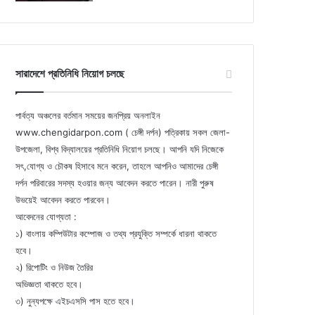
সারাদেশে প্রতিনিধি নিয়োগ চলছে
পার্বত্য অঞ্চলের বর্তমান সময়ের জনপ্রিয় অনলাইন
www.chengidarpon.com ( চেঙ্গী দর্পন) পত্রিকায় সকল জেলা-
উপজেলা, বিশ্ব বিদ্যালয়ের প্রতিনিধি নিয়োগ চলছে। আপনি যদি নিজেকে
সৎ,যোগ্য ও চৌকষ হিসাবে মনে করেন, তাহলে আপনিও আমাদের চেঙ্গী
দর্পন পরিবারের সদস্য হওয়ার জন্য আবেদন করতে পারেন। নারী পুরুষ
উভয়েই আবেদন করতে পারবেন।
আবেদনের যোগ্যতা :
১) বাংলায় কম্পিউটার কম্পোজ ও তথ্য প্রযুক্তি সম্পর্কে ধারনা থাকতে
হবে।
২) রিপোটিং ও নিউজ তৈরির
অভিজ্ঞতা থাকতে হবে।
৩) নুন্যপক্ষে এইচএসসি পাস হতে হবে।