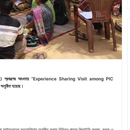
M) প্রকল্পের আওতায় “Experience Sharing Visit among PIC
নুষ্ঠিত হয়েছে।
বা ফাউন্ডেশনের সহযোগিতায় অনুষ্ঠিত সভায় বিভিন্ন পাড়ার পিআইসি সদস্য, কৃষক ও