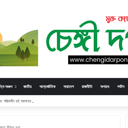
্বত্য অঞ্চল
জাতীয়
আন্তর্জাতিক
সারাদেশ
রাজনীতি
অপরাধ
পর্যটন
্ডার: পরিচয়হীন দুই মরদেহের স্বজনের খোঁজ পুলিশের
জ্ঞতা বিনিময় সভা