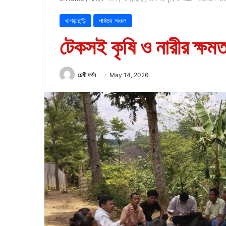
খাগড়াছড়ি
পার্বত্য অঞ্চল
টেকসই কৃষি ও নারীর ক্ষম
চেঙ্গী দর্পন
May 14, 2026