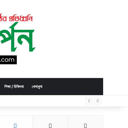
শিক্ষা / চিকিৎসা
খেলাধুলা