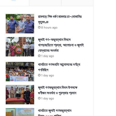
রামগড়ে শিশু ধর্ষণ মামলায় চা-দোকানির
মৃত্যুদণ্ড
8 hours ago
জুলাই গণ-অভ্যুত্থান দিবসে
খাগড়াছড়িতে শ্রদ্ধা, আলোচনা ও জুলাই
যোদ্ধাদের সংবর্ধনা
1 day ago
থানচিতে গণসংহতি আন্দোলনের বর্ণাঢ্য
গণমিছিল
1 day ago
জুলাই গণঅভ্যুত্থান দিবস উপলক্ষে
গুণীজন সংবর্ধনা ও পুরস্কার প্রদান
1 day ago
থানচিতে জুলাই গণঅভ্যুত্থান