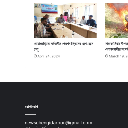
রোয়াংছড়িতে সর্বজনীন পেনশন স্কিমের হেল্প ডেক্স
সাতকানিয়ায় উপজাতী
চালু
এলাকাবাসীর সংঘর্ষ
April 24, 2024
March 19, 
যোগাযোগ
newschengidarpon@gmail.com