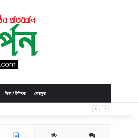
শিক্ষা / চিকিৎসা
খেলাধুলা