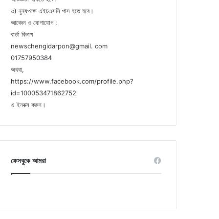
৩) নুন্যপক্ষে এইচএসসি পাস হতে হবে।
আবেদন ও যোগাযোগ :
বার্তা বিভাগ
newschengidarpon@gmail. com
01757950384
অথবা,
https://www.facebook.com/profile.php?
id=100053471862752
এ ইনবক্স করুন।
ফেসবুকে আমরা