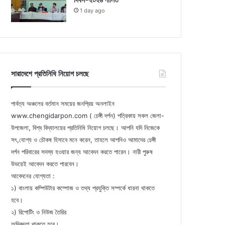
দিবস-২০২৬ পালিত
1 day ago
সারাদেশে প্রতিনিধি নিয়োগ চলছে
পার্বত্য অঞ্চলের বর্তমান সময়ের জনপ্রিয় অনলাইন
www.chengidarpon.com ( চেঙ্গী দর্পন) পত্রিকায় সকল জেলা-
উপজেলা, বিশ্ব বিদ্যালয়ের প্রতিনিধি নিয়োগ চলছে। আপনি যদি নিজেকে
সৎ,যোগ্য ও চৌকষ হিসাবে মনে করেন, তাহলে আপনিও আমাদের চেঙ্গী
দর্পন পরিবারের সদস্য হওয়ার জন্য আবেদন করতে পারেন। নারী পুরুষ
উভয়েই আবেদন করতে পারবেন।
আবেদনের যোগ্যতা :
১) বাংলায় কম্পিউটার কম্পোজ ও তথ্য প্রযুক্তি সম্পর্কে ধারনা থাকতে
হবে।
২) রিপোটিং ও নিউজ তৈরির
অভিজ্ঞতা থাকতে হবে।