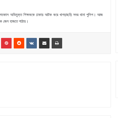
নান, গতকাল অভিযুক্ত শিক্ষককে ঢাকায় আটক করে খাগড়াছড়ি সদর থানা পুলিশ। আজ
াকে জেল হাজতে পাঠায়।
Tumblr
Pinterest
Reddit
VKontakte
Share via Email
Print