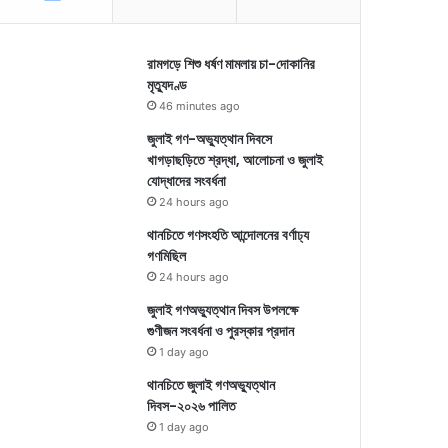
রামগড়ে শিশু ধর্ষণ মামলায় চা-দোকানির
মৃত্যুদণ্ড
46 minutes ago
জুলাই গণ-অভ্যুত্থান দিবসে
খাগড়াছড়িতে শ্রদ্ধা, আলোচনা ও জুলাই
যোদ্ধাদের সংবর্ধনা
24 hours ago
থানচিতে গণসংহতি আন্দোলনের বর্ণাঢ্য
গণমিছিল
24 hours ago
জুলাই গণঅভ্যুত্থান দিবস উপলক্ষে
গুণীজন সংবর্ধনা ও পুরস্কার প্রদান
1 day ago
থানচিতে জুলাই গণঅভ্যুত্থান
দিবস-২০২৬ পালিত
1 day ago