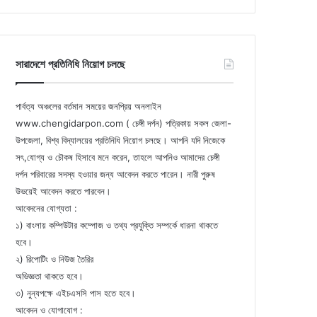
সারাদেশে প্রতিনিধি নিয়োগ চলছে
পার্বত্য অঞ্চলের বর্তমান সময়ের জনপ্রিয় অনলাইন
www.chengidarpon.com ( চেঙ্গী দর্পন) পত্রিকায় সকল জেলা-
উপজেলা, বিশ্ব বিদ্যালয়ের প্রতিনিধি নিয়োগ চলছে। আপনি যদি নিজেকে
সৎ,যোগ্য ও চৌকষ হিসাবে মনে করেন, তাহলে আপনিও আমাদের চেঙ্গী
দর্পন পরিবারের সদস্য হওয়ার জন্য আবেদন করতে পারেন। নারী পুরুষ
উভয়েই আবেদন করতে পারবেন।
আবেদনের যোগ্যতা :
১) বাংলায় কম্পিউটার কম্পোজ ও তথ্য প্রযুক্তি সম্পর্কে ধারনা থাকতে
হবে।
২) রিপোটিং ও নিউজ তৈরির
অভিজ্ঞতা থাকতে হবে।
৩) নুন্যপক্ষে এইচএসসি পাস হতে হবে।
আবেদন ও যোগাযোগ :