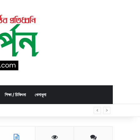
শিক্ষা / চিকিৎসা
খেলাধুলা