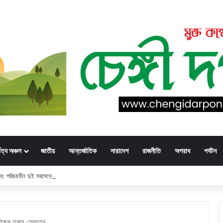
্বত্য অঞ্চল
জাতীয়
আন্তর্জাতিক
সারাদেশ
রাজনীতি
অপরাধ
পর্যটন
্ডার: পরিচয়হীন দুই মরদেহের স্বজনের খোঁজ পুলিশের
িক্ষক ঢাকায় গ্রেফতার