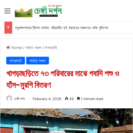
Menu
মধুমঙ্গলপাড়ার ট্রিপল মার্ডার: পরিচয়হীন দুই মরদেহের স্বজনের খোঁজ পুলিশের
Home
/
পার্বত্য অঞ্চল
/
খাগড়াছড়ি
খাগড়াছড়ি
পার্বত্য অঞ্চল
খাগড়াছড়িতে ৭৩ পরিবারের মাঝে গবাদি পশু ও
হাঁস-মুরগি বিতরণ
চেঙ্গী দর্পন
February 4, 2026
49
1 minute read