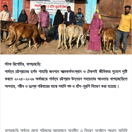
স্টাফ রিপোর্টার, খাগড়াছড়ি:
পার্বত্য চট্টগ্রামের দুর্গম পাহাড়ি জনপদে আত্মকর্মসংস্থান ও টেকসই জীবিকার সুযোগ সৃষ্টি
করতে ২০২৫–২০২৬ অর্থবছরে পার্বত্য চট্টগ্রাম উন্নয়ন সহায়তার আওতায় খাগড়াছড়িতে
অসহায়, গরীব ও দুঃস্থ পরিবারের মাঝে গবাদি পশু ও হাঁস-মুরগি বিতরণ করা হয়েছে।
খাগড়াছড়ি পার্বত্য জেলা পরিষদের আয়োজনে অনুষ্ঠিত এ বিতরণ অনুষ্ঠানে প্রধান অতিথি