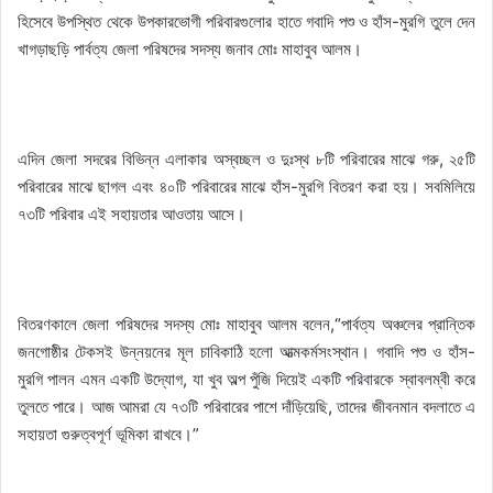
হিসেবে উপস্থিত থেকে উপকারভোগী পরিবারগুলোর হাতে গবাদি পশু ও হাঁস-মুরগি তুলে দেন
খাগড়াছড়ি পার্বত্য জেলা পরিষদের সদস্য জনাব মোঃ মাহাবুব আলম।
এদিন জেলা সদরের বিভিন্ন এলাকার অস্বচ্ছল ও দুঃস্থ ৮টি পরিবারের মাঝে গরু, ২৫টি
পরিবারের মাঝে ছাগল এবং ৪০টি পরিবারের মাঝে হাঁস-মুরগি বিতরণ করা হয়। সবমিলিয়ে
৭৩টি পরিবার এই সহায়তার আওতায় আসে।
বিতরণকালে জেলা পরিষদের সদস্য মোঃ মাহাবুব আলম বলেন,“পার্বত্য অঞ্চলের প্রান্তিক
জনগোষ্ঠীর টেকসই উন্নয়নের মূল চাবিকাঠি হলো আত্মকর্মসংস্থান। গবাদি পশু ও হাঁস-
মুরগি পালন এমন একটি উদ্যোগ, যা খুব অল্প পুঁজি দিয়েই একটি পরিবারকে স্বাবলম্বী করে
তুলতে পারে। আজ আমরা যে ৭৩টি পরিবারের পাশে দাঁড়িয়েছি, তাদের জীবনমান বদলাতে এ
সহায়তা গুরুত্বপূর্ণ ভূমিকা রাখবে।”