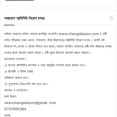
সারাদেশে প্রতিনিধি নিয়োগ চলছে
পার্বত্য অঞ্চলের বর্তমান সময়ের জনপ্রিয় অনলাইন www.chengidarpon.com ( চেঙ্গী
দর্পন) পত্রিকায় সকল জেলা- উপজেলা, বিশ্ব বিদ্যালয়ের প্রতিনিধি নিয়োগ চলছে। আপনি যদি
নিজেকে সৎ,যোগ্য ও চৌকষ হিসাবে মনে করেন, তাহলে আপনিও আমাদের চেঙ্গী দর্পন পরিবারের সদস্য
হওয়ার জন্য আবেদন করতে পারেন। নারী পুরুষ উভয়েই আবেদন করতে পারবেন।
আবেদনের যোগ্যতা :
১) বাংলায় কম্পিউটার কম্পোজ ও তথ্য প্রযুক্তি সম্পর্কে ধারনা থাকতে হবে।
২) রিপোটিং ও নিউজ তৈরির
অভিজ্ঞতা থাকতে হবে।
৩) নুন্যপক্ষে এইচএসসি পাস হতে হবে।
আবেদন ও যোগাযোগ :
বার্তা বিভাগ
newschengidarpon@gmail. com
01757950384
অথবা,