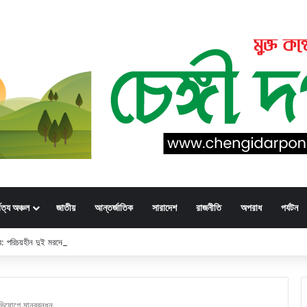
্বত্য অঞ্চল
জাতীয়
আন্তর্জাতিক
সারাদেশ
রাজনীতি
অপরাধ
পর্যটন
্ডার: পরিচয়হীন দুই মরদেহের স্বজনের খোঁজ পুলিশের
ভিযোগে মানববন্ধন