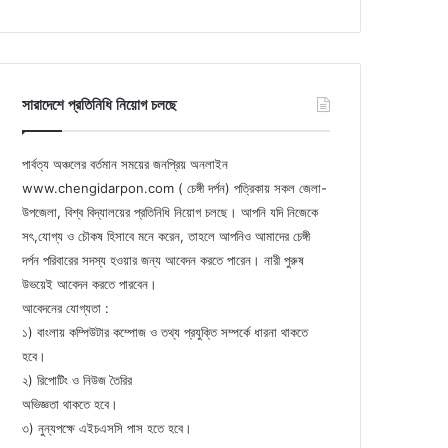
সারাদেশে প্রতিনিধি নিয়োগ চলছে
পার্বত্য অঞ্চলের বর্তমান সময়ের জনপ্রিয় অনলাইন
www.chengidarpon.com ( চেঙ্গী দর্পন) পত্রিকায় সকল জেলা-
উপজেলা, বিশ্ব বিদ্যালয়ের প্রতিনিধি নিয়োগ চলছে। আপনি যদি নিজেকে
সৎ,যোগ্য ও চৌকষ হিসাবে মনে করেন, তাহলে আপনিও আমাদের চেঙ্গী
দর্পন পরিবারের সদস্য হওয়ার জন্য আবেদন করতে পারেন। নারী পুরুষ
উভয়েই আবেদন করতে পারবেন।
আবেদনের যোগ্যতা :
১) বাংলায় কম্পিউটার কম্পোজ ও তথ্য প্রযুক্তি সম্পর্কে ধারনা থাকতে
হবে।
২) রিপোটিং ও নিউজ তৈরির
অভিজ্ঞতা থাকতে হবে।
৩) নুন্যপক্ষে এইচএসসি পাস হতে হবে।