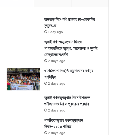
রামগড়ে শিশু ধর্ষণ মামলায় চা-দোকানির
মৃত্যুদণ্ড
1 day ago
জুলাই গণ-অভ্যুত্থান দিবসে
খাগড়াছড়িতে শ্রদ্ধা, আলোচনা ও জুলাই
যোদ্ধাদের সংবর্ধনা
2 days ago
থানচিতে গণসংহতি আন্দোলনের বর্ণাঢ্য
গণমিছিল
2 days ago
জুলাই গণঅভ্যুত্থান দিবস উপলক্ষে
গুণীজন সংবর্ধনা ও পুরস্কার প্রদান
2 days ago
থানচিতে জুলাই গণঅভ্যুত্থান
দিবস-২০২৬ পালিত
2 days ago