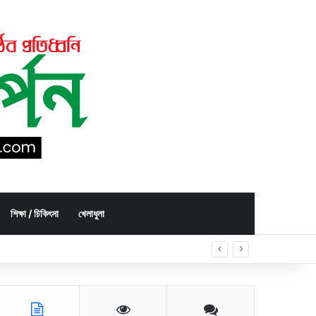
শিক্ষা / চিকিৎসা
খেলাধুলা