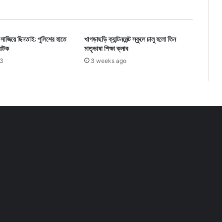
সাজিয়ে ছিনতাই; পুলিশের হাতে
খাগড়াছড়ি ক্যান্টনমেন্ট স্কুলে চালু হলো তিন
 আটক
মাতৃভাষা শিক্ষা ক্লাব
23
3 weeks ago