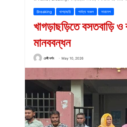
Breaking
খাগড়াছড়ি
পার্বত্য অঞ্চল
সারাদেশ
খাগড়াছড়িতে বসতবাড়ি ও 
মানববন্ধন
চেঙ্গী দর্পন
May 10, 2026