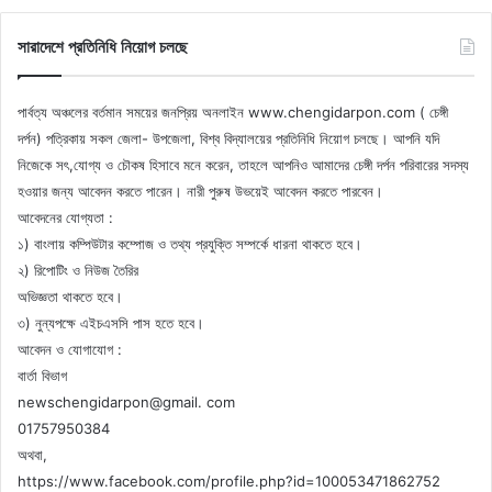
সারাদেশে প্রতিনিধি নিয়োগ চলছে
পার্বত্য অঞ্চলের বর্তমান সময়ের জনপ্রিয় অনলাইন www.chengidarpon.com ( চেঙ্গী
দর্পন) পত্রিকায় সকল জেলা- উপজেলা, বিশ্ব বিদ্যালয়ের প্রতিনিধি নিয়োগ চলছে। আপনি যদি
নিজেকে সৎ,যোগ্য ও চৌকষ হিসাবে মনে করেন, তাহলে আপনিও আমাদের চেঙ্গী দর্পন পরিবারের সদস্য
হওয়ার জন্য আবেদন করতে পারেন। নারী পুরুষ উভয়েই আবেদন করতে পারবেন।
আবেদনের যোগ্যতা :
১) বাংলায় কম্পিউটার কম্পোজ ও তথ্য প্রযুক্তি সম্পর্কে ধারনা থাকতে হবে।
২) রিপোটিং ও নিউজ তৈরির
অভিজ্ঞতা থাকতে হবে।
৩) নুন্যপক্ষে এইচএসসি পাস হতে হবে।
আবেদন ও যোগাযোগ :
বার্তা বিভাগ
newschengidarpon@gmail. com
01757950384
অথবা,
https://www.facebook.com/profile.php?id=100053471862752