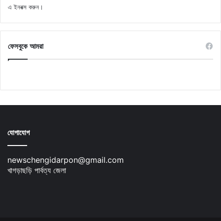
এ ইনবক্স করুন।
ফেসবুকে আমরা
যোগাযোগ
newschengidarpon@gmail.com
খাগড়াছড়ি পার্বত্য জেলা