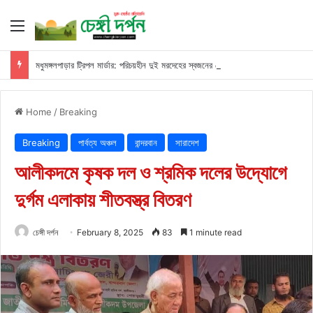
Menu
মধুমঙ্গলপাড়ার ট্রিপল মার্ডার: পরিচয়হীন দুই মরদেহের স্বজনের খোঁজ পুলিশের
Home
/
Breaking
Breaking
পার্বত্য অঞ্চল
বান্দরবান
সারাদেশ
আলীকদমে কৃষক দল ও শ্রমিক দলের উদ্যোগে
দুর্গম এলাকায় শীতবস্ত্র বিতরণ
চেঙ্গী দর্পন
February 8, 2025
83
1 minute read