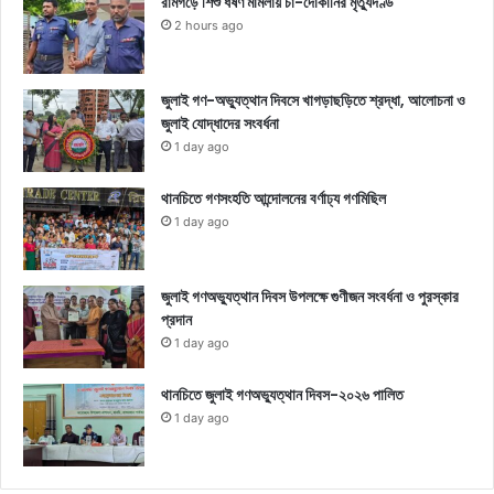
রামগড়ে শিশু ধর্ষণ মামলায় চা-দোকানির মৃত্যুদণ্ড
2 hours ago
জুলাই গণ-অভ্যুত্থান দিবসে খাগড়াছড়িতে শ্রদ্ধা, আলোচনা ও
জুলাই যোদ্ধাদের সংবর্ধনা
1 day ago
থানচিতে গণসংহতি আন্দোলনের বর্ণাঢ্য গণমিছিল
1 day ago
জুলাই গণঅভ্যুত্থান দিবস উপলক্ষে গুণীজন সংবর্ধনা ও পুরস্কার
প্রদান
1 day ago
থানচিতে জুলাই গণঅভ্যুত্থান দিবস-২০২৬ পালিত
1 day ago