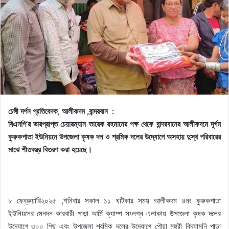
চেঙ্গী দর্পন প্রতিবেদক, আলীকদম ,বান্দরবান :
বিএনপি’র ভারপ্রাপ্ত চেয়ারম্যান তারেক রহমানের পক্ষ থেকে বান্দরবানের আলীকদমে দূর্গম
কুরুকপাতা ইউনিয়নে উপজেলা কৃষক দল ও শ্রমিক দলের উদ্যোগে অসহায় দুস্থ পরিবারের
মাঝে শীতবস্ত্র বিতরণ করা হয়েছে।
৮ ফেব্রুয়ারি২০২৫ ,শনিবার সকাল ১১ ঘটিকার সময় আলীকদম ৪নং কুরুকপাতা
ইউনিয়নের মেনদন কারবারী পাড়া আর্মি ক্যাম্প সংলগ্ন এলাকায় উপজেলা কৃষক দলের
উদ্যোগে ৩০০ পিছ এবং উপজেলা শ্রমিক দলের উদ্যোগে পৌয়া মুহুরী বিদ্যামনি পাড়া