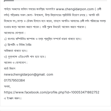
পার্বত্য অঞ্চলের বর্তমান সময়ের জনপ্রিয় অনলাইন www.chengidarpon.com ( চেঙ্গী
দর্পন) পত্রিকায় সকল জেলা- উপজেলা, বিশ্ব বিদ্যালয়ের প্রতিনিধি নিয়োগ চলছে। আপনি যদি
নিজেকে সৎ,যোগ্য ও চৌকষ হিসাবে মনে করেন, তাহলে আপনিও আমাদের চেঙ্গী দর্পন পরিবারের সদস্য
হওয়ার জন্য আবেদন করতে পারেন। নারী পুরুষ উভয়েই আবেদন করতে পারবেন।
আবেদনের যোগ্যতা :
১) বাংলায় কম্পিউটার কম্পোজ ও তথ্য প্রযুক্তি সম্পর্কে ধারনা থাকতে হবে।
২) রিপোটিং ও নিউজ তৈরির
অভিজ্ঞতা থাকতে হবে।
৩) নুন্যপক্ষে এইচএসসি পাস হতে হবে।
আবেদন ও যোগাযোগ :
বার্তা বিভাগ
newschengidarpon@gmail. com
01757950384
অথবা,
https://www.facebook.com/profile.php?id=100053471862752
এ ইনবক্স করুন।