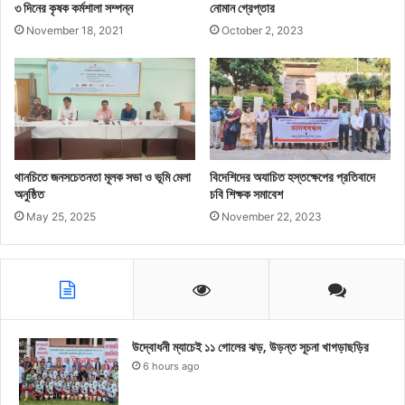
৩ দিনের কৃষক কর্মশালা সম্পন্ন
নোমান গ্রেপ্তার
November 18, 2021
October 2, 2023
থানচিতে জনসচেতনতা মূলক সভা ও ভূমি মেলা
বিদেশিদের অযাচিত হস্তক্ষেপের প্রতিবাদে
অনুষ্ঠিত
চবি শিক্ষক সমাবেশ
May 25, 2025
November 22, 2023
উদ্বোধনী ম্যাচেই ১১ গোলের ঝড়, উড়ন্ত সূচনা খাগড়াছড়ির
6 hours ago