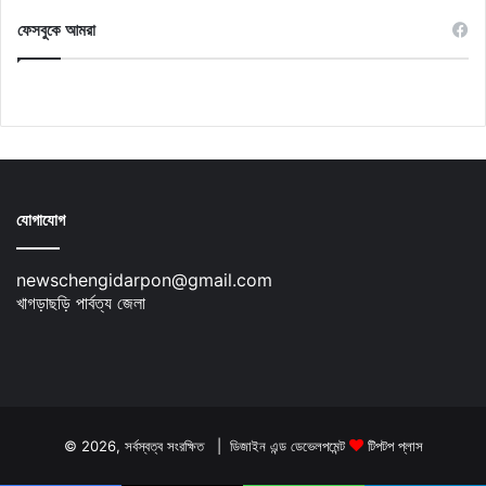
ফেসবুকে আমরা
যোগাযোগ
newschengidarpon@gmail.com
খাগড়াছড়ি পার্বত্য জেলা
© 2026, সর্বস্বত্ব সংরক্ষিত | ডিজাইন এন্ড ডেভেলপমেন্ট
টিপটপ প্লাস