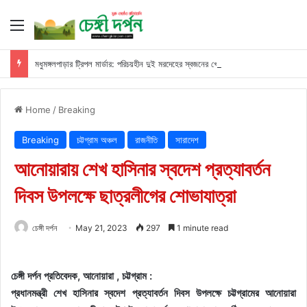
Menu
মধুমঙ্গলপাড়ার ট্রিপল মার্ডার: পরিচয়হীন দুই মরদেহের স্বজনের খোঁজ পুলিশের
Home
/
Breaking
Breaking
চট্টগ্রাম অঞ্চল
রাজনীতি
সারাদেশ
আনোয়ারায় শেখ হাসিনার স্বদেশ প্রত্যাবর্তন
দিবস উপলক্ষে ছাত্রলীগের শোভাযাত্রা
চেঙ্গী দর্পন
May 21, 2023
297
1 minute read
চেঙ্গী দর্পন প্রতিবেদক, আনোয়ারা , চট্টগ্রাম :
প্রধানমন্ত্রী শেখ হাসিনার স্বদেশ প্রত্যাবর্তন দিবস উপলক্ষে চট্টগ্রামের আনোয়ারা