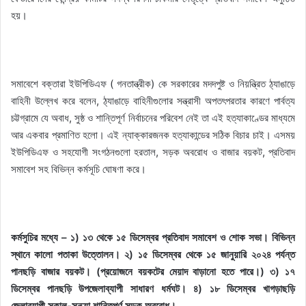
হয়।
সমাবেশে বক্তারা ইউপিডিএফ ( গনতান্ত্রীক) কে সরকারের মদদপুষ্ট ও নিয়ন্ত্রিত ঠ্যাঙাড়ে
বাহিনী উল্লেখ করে বলেন, ঠ্যাঙাড়ে বাহিনীগুলোর সন্ত্রাসী অপতৎপরতার কারণে পার্বত্য
চট্টগ্রামে যে অবাধ, সুষ্ঠ ও শান্তিপূর্ণ নির্বাচনের পরিবেশ নেই তা এই হত্যাকাণ্ডের মাধ্যমে
আর একবার প্রমাণিত হলো। এই ন্যাক্কারজনক হত্যাকান্ডের সঠিক বিচার চাই। এসময়
ইউপিডিএফ ও সহযোগী সংগঠনগুলো হরতাল, সড়ক অবরোধ ও বাজার বয়কট, প্রতিবাদ
সমাবেশ সহ বিভিন্ন কর্মসূচি ঘোষণা করে।
কর্মসুচির মধ্যে – ১) ১৩ থেকে ১৫ ডিসেম্বর প্রতিবাদ সমাবেশ ও শোক সভা। বিভিন্ন
স্থানে কালো পতাকা উত্তোলন। ২) ১৫ ডিসেম্বর থেকে ১৫ জানুয়ারি ২০২৪ পর্যন্ত
পানছড়ি বাজার বয়কট। (প্রয়োজনে বয়কটের মেয়াদ বাড়ানো হতে পারে।) ৩) ১৭
ডিসেম্বর পানছড়ি উপজেলাব্যাপী সাধারণ ধর্মঘট। ৪) ১৮ ডিসেম্বর খাগড়াছড়ি
জেলাব্যাপী সকাল-সন্ধ্যা শান্তিপূর্ণ সড়ক অবরোধ।