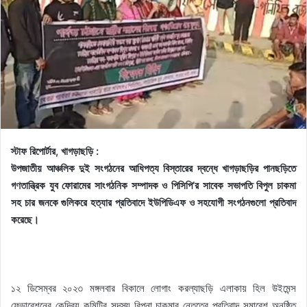
স্টাফ রিপোর্টার, খাগড়াছড়ি :
উপজাতীয় আঞ্চলিক দুই সংগঠনের আধিপত্য বিস্তারের দ্বন্ধে খাগড়াছড়ির পানছড়িতে
গণতান্ত্রিক যুব ফোরামের সাংগঠনিক সম্পাদক ও পিসিপি’র সাবেক সভাপতি বিপুল চাকমা
সহ চার জনকে গুলিকরে হত্যার প্রতিবাদে ইউপিডিএফ ও সহযোগী সংগঠনগুলো প্রতিবাদ
করেছে।
১২ ডিসেম্বর ২০২৩ মঙ্গলবার বিকালে লোগাং করল্যাছড়ি এলাকায় হিল উইমেন্স
ফেডারেশনের কেন্দ্রিয় কমিটির সদস্য রিপনা চাকমার নেতৃত্বে প্রতিবাদ সমাবেশ অনুষ্ঠিত