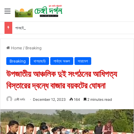
Menu
পানছড়িতে সশস্ত্র হামলায় তিন যুবক নিহত
Home
/
Breaking
Breaking
খাগড়াছড়ি
পার্বত্য অঞ্চল
সারাদেশ
উপজাতীয় আঞ্চলিক দুই সংগঠনের আধিপত্য
বিস্তারের দ্বন্ধে বাজার বয়কটের ঘোষনা
চেঙ্গী দর্পন
December 12, 2023
164
2 minutes read