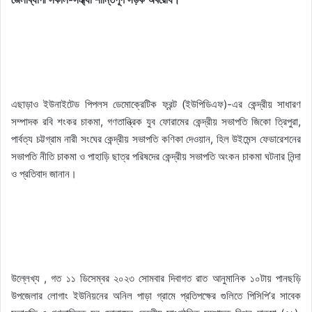
এছাড়াও ইউনাইটেড পিপলস ডেমোক্রেটিক ফ্রন্ট (ইউপিডিএফ)-এর কেন্দ্রীয় সাধারণ
সম্পাদক রবি শংকর চাকমা, গণতান্ত্রিক যুব ফোরামের কেন্দ্রীয় সভাপতি জিকো ত্রিপুরা,
পার্বত্য চট্টগ্রাম নারী সংঘের কেন্দ্রীয় সভাপতি কণিকা দেওয়ান, হিল উইমেন্স ফেডারেশনের
সভাপতি নীতি চাকমা ও পাহাড়ি ছাত্র পরিষদের কেন্দ্রীয় সভাপতি অংকন চাকমা ঘটনার নিন্দা
ও প্রতিবাদ জানান।
উল্লেখ্য , গত ১১ ডিসেম্বর ২০২৩ সোমবার দিবাগত রাত আনুমানিক ১০টায় পানছড়ি
উপজেলার লোগাং ইউনিয়নের অনিল পাড়া গ্রামে প্রতিপক্ষের গুলিতে পিসিপি’র সাবেক