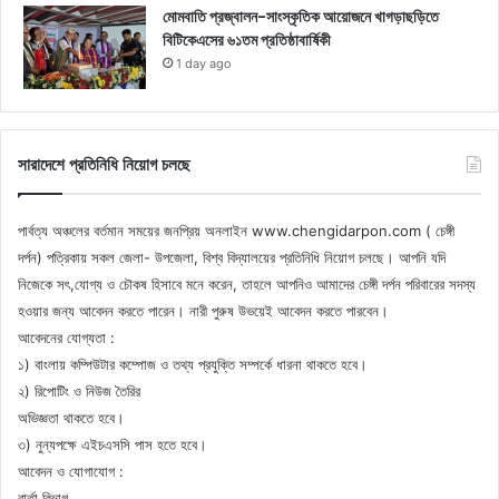
মোমবাতি প্রজ্বালন-সাংস্কৃতিক আয়োজনে খাগড়াছড়িতে
বিটিকেএসের ৬১তম প্রতিষ্ঠাবার্ষিকী
1 day ago
সারাদেশে প্রতিনিধি নিয়োগ চলছে
পার্বত্য অঞ্চলের বর্তমান সময়ের জনপ্রিয় অনলাইন www.chengidarpon.com ( চেঙ্গী
দর্পন) পত্রিকায় সকল জেলা- উপজেলা, বিশ্ব বিদ্যালয়ের প্রতিনিধি নিয়োগ চলছে। আপনি যদি
নিজেকে সৎ,যোগ্য ও চৌকষ হিসাবে মনে করেন, তাহলে আপনিও আমাদের চেঙ্গী দর্পন পরিবারের সদস্য
হওয়ার জন্য আবেদন করতে পারেন। নারী পুরুষ উভয়েই আবেদন করতে পারবেন।
আবেদনের যোগ্যতা :
১) বাংলায় কম্পিউটার কম্পোজ ও তথ্য প্রযুক্তি সম্পর্কে ধারনা থাকতে হবে।
২) রিপোটিং ও নিউজ তৈরির
অভিজ্ঞতা থাকতে হবে।
৩) নুন্যপক্ষে এইচএসসি পাস হতে হবে।
আবেদন ও যোগাযোগ :
বার্তা বিভাগ