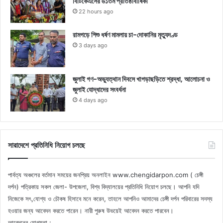
বিটিকেএসের ৬১তম প্রতিষ্ঠাবার্ষিকী
22 hours ago
রামগড়ে শিশু ধর্ষণ মামলায় চা-দোকানির মৃত্যুদণ্ড
3 days ago
জুলাই গণ-অভ্যুত্থান দিবসে খাগড়াছড়িতে শ্রদ্ধা, আলোচনা ও
জুলাই যোদ্ধাদের সংবর্ধনা
4 days ago
সারাদেশে প্রতিনিধি নিয়োগ চলছে
পার্বত্য অঞ্চলের বর্তমান সময়ের জনপ্রিয় অনলাইন www.chengidarpon.com ( চেঙ্গী
দর্পন) পত্রিকায় সকল জেলা- উপজেলা, বিশ্ব বিদ্যালয়ের প্রতিনিধি নিয়োগ চলছে। আপনি যদি
নিজেকে সৎ,যোগ্য ও চৌকষ হিসাবে মনে করেন, তাহলে আপনিও আমাদের চেঙ্গী দর্পন পরিবারের সদস্য
হওয়ার জন্য আবেদন করতে পারেন। নারী পুরুষ উভয়েই আবেদন করতে পারবেন।
আবেদনের যোগ্যতা :