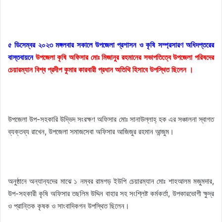
৫ ডিসেম্বর ২০২৩ মঙ্গলবার সকালে উপজেলা প্রশাসন ও কৃষি সম্প্রসারণ অধিদপ্তরের
বাস্তবায়নে
উপজেলা কৃষি অফিসার মোঃ মিজানুর রহমানের সভাপতিত্বে উপজেলা পরিষদের
চেয়ারম্যান বিশ্ব প্রদীপ কুমার কারবারী প্রধান অতিথি হিসাবে উপস্থিত ছিলেন ।
উপজেলা উপ-সহকারি উদ্ভিদ সংরক্ষণ অফিসার মোঃ সানাউল্লাহ্ হক এর সঞ্চালনা স্বাগত
ব্যক্তব্য রাখেন, উপজেলা সমাজসেবা অফিসার আজিজুর রহমান আন্জুম।
অনুষ্ঠানে অন্যান্যদের মাঝে ১ নম্বর রামগড় ইউপি চেয়ারম্যান মোঃ শাহআলম মজুমদার,
উপ-সহকারী কৃষি অফিসার তছলিম উদ্দিন বাহার সহ সংশ্লিষ্ট কর্মকর্তা, উপকারভোগী ক্ষুদ্র
ও প্রান্তিক কৃষক ও সাংবাদিকগন উপস্থিত ছিলেন।