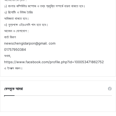
১) বাংলায় কম্পিউটার কম্পোজ ও তথ্য প্রযুক্তি সম্পর্কে ধারনা থাকতে হবে।
২) রিপোটিং ও নিউজ তৈরির
অভিজ্ঞতা থাকতে হবে।
৩) নুন্যপক্ষে এইচএসসি পাস হতে হবে।
আবেদন ও যোগাযোগ :
বার্তা বিভাগ
newschengidarpon@gmail. com
01757950384
অথবা,
https://www.facebook.com/profile.php?id=100053471862752
এ ইনবক্স করুন।
ফেসবুকে আমরা