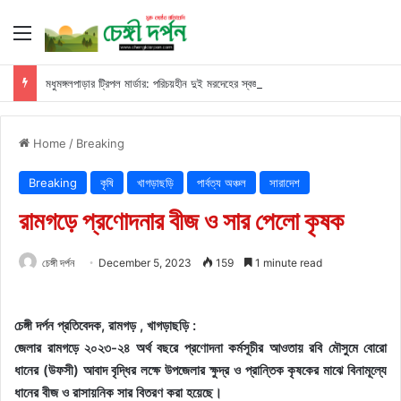
Menu
মধুমঙ্গলপাড়ার ট্রিপল মার্ডার: পরিচয়হীন দুই মরদেহের স্বজনের খোঁজ পুলিশের
Home
/
Breaking
Breaking
কৃষি
খাগড়াছড়ি
পার্বত্য অঞ্চল
সারাদেশ
রামগড়ে প্রণোদনার বীজ ও সার পেলো কৃষক
চেঙ্গী দর্পন
December 5, 2023
159
1 minute read
চেঙ্গী দর্পন প্রতিবেদক, রামগড় , খাগড়াছড়ি :
জেলার রামগড়ে ২০২৩-২৪ অর্থ বছরে প্রণোদনা কর্মসূচীর আওতায় রবি মৌসুমে বোরো
ধানের (উফসী) আবাদ বৃদ্ধির লক্ষে উপজেলার ক্ষুদ্র ও প্রান্তিক কৃষকের মাঝে বিনামূল্যে
ধানের বীজ ও রাসায়নিক সার বিতরণ করা হয়েছে।