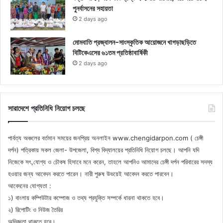
পুনর্বাসনের সহায়তা
2 days ago
মোমবাতি প্রজ্বালন-সাংস্কৃতিক আয়োজনে খাগড়াছড়িতে
বিটিকেএসের ৬১তম প্রতিষ্ঠাবার্ষিকী
2 days ago
সারাদেশে প্রতিনিধি নিয়োগ চলছে
পার্বত্য অঞ্চলের বর্তমান সময়ের জনপ্রিয় অনলাইন www.chengidarpon.com ( চেঙ্গী
দর্পন) পত্রিকায় সকল জেলা- উপজেলা, বিশ্ব বিদ্যালয়ের প্রতিনিধি নিয়োগ চলছে। আপনি যদি
নিজেকে সৎ,যোগ্য ও চৌকষ হিসাবে মনে করেন, তাহলে আপনিও আমাদের চেঙ্গী দর্পন পরিবারের সদস্য
হওয়ার জন্য আবেদন করতে পারেন। নারী পুরুষ উভয়েই আবেদন করতে পারবেন।
আবেদনের যোগ্যতা :
১) বাংলায় কম্পিউটার কম্পোজ ও তথ্য প্রযুক্তি সম্পর্কে ধারনা থাকতে হবে।
২) রিপোটিং ও নিউজ তৈরির
অভিজ্ঞতা থাকতে হবে।