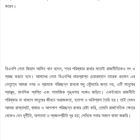
করেন।
বিএনপি নেতা জিয়াদ আমিন খান বলেন, শহর পরিষ্কার রাখার মতোই রাজনীতিকেও সৎ ও
স্বচ্ছ করতে হবে। আমাদের নেতা বিএনপির ভারপ্রাপ্ত চেয়ারম্যান তারেক রহমান এর
নেতৃত্বে আমরা নগর ও গ্রামকে পরিচ্ছন্ন রাখবো শুধু সৌন্দর্যের জন্য নয়, এটি মানুষের
স্বাস্থ্য, মানসিক স্বস্তি এবং সামাজিক শৃঙ্খলার সঙ্গেও জড়িত। একইভাবে রাজনীতি
পরিষ্কার না থাকলে মানুষের জীবনে অরাজকতা, হতাশা ও অবিশ্বাস তৈরি হয়। তাই যেমন
আমরা রাস্তাঘাট, বাজার ও আশপাশ পরিচ্ছন্ন রাখার চেষ্টা করি, তেমনি রাজনৈতিক ক্ষেত্র
থেকেও যেন দূর্নীতি, অসততা ও স্বজনপ্রীতি দূর হয়; সেদিকে সবার সজাগ থাকা জরুরি।