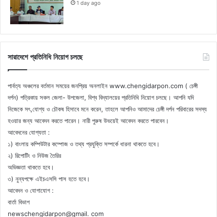
1 day ago
সারাদেশে প্রতিনিধি নিয়োগ চলছে
পার্বত্য অঞ্চলের বর্তমান সময়ের জনপ্রিয় অনলাইন www.chengidarpon.com ( চেঙ্গী
দর্পন) পত্রিকায় সকল জেলা- উপজেলা, বিশ্ব বিদ্যালয়ের প্রতিনিধি নিয়োগ চলছে। আপনি যদি
নিজেকে সৎ,যোগ্য ও চৌকষ হিসাবে মনে করেন, তাহলে আপনিও আমাদের চেঙ্গী দর্পন পরিবারের সদস্য
হওয়ার জন্য আবেদন করতে পারেন। নারী পুরুষ উভয়েই আবেদন করতে পারবেন।
আবেদনের যোগ্যতা :
১) বাংলায় কম্পিউটার কম্পোজ ও তথ্য প্রযুক্তি সম্পর্কে ধারনা থাকতে হবে।
২) রিপোটিং ও নিউজ তৈরির
অভিজ্ঞতা থাকতে হবে।
৩) নুন্যপক্ষে এইচএসসি পাস হতে হবে।
আবেদন ও যোগাযোগ :
বার্তা বিভাগ
newschengidarpon@gmail. com