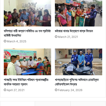
বলিপাড়া নারী কল্যাণ সমিতির ৩৪ তম প্রতিষ্ঠা
গুইমারা থানার উদ্যোগে মাস্ক বিতরন
বার্ষিকী উদযাপিত
March 21, 2021
March 4, 2025
পানছড়ি সদর ইউনিয়ন পরিষদে প্রধানমন্ত্রীর
খাগড়াছড়িতে পুলিশের অভিযানে চোরাইকৃত
মানবিক সহায়তা প্রদান
মোটরসাইকেল উদ্ধার
April 27, 2021
February 24, 2026