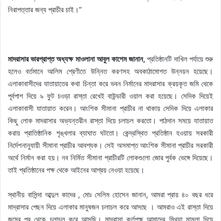
নিরাপত্তার জন্য প্রাচীর চাই।”
মাদরাসার ভারপ্রাপ্ত অধ্যক্ষ মাওলানা আবুল কাশেম জানান,
প্রতিষ্ঠানটি দাখিল পর্যায়ে শুরু
হলেও বর্তমানে আলিম শ্রেণীতে উন্নিত করণসহ অবকাঠামোগত উন্নয়ন হয়েছে।
এলাকাবাসীদের যাতায়াতের কথা চিন্তা করে ভবন নির্মানের মাদরাসার ক্রয়কৃত জমি থেকে
পূর্বপাশ দিয়ে ৯ ফুট চওড়া রাস্তা রেখেই বাউন্ডারী ওয়াল করা হয়েছে। সেদিক দিয়েই
এলাকাবাসী যাতায়াত করেন। আংশিক সীমানা প্রাচীর না থাকায় সেদিক দিয়ে এলাকার
কিছু লোক মাদরাসার অভ্যন্তরীন রাস্তা দিয়ে চলাচল করতো। পাঠদান সময়ে যাতায়াত
করায় প্রাতিষ্ঠানিক শৃঙ্খলার ব্যাঘাত ঘটতো। কেন্দ্রস্থিত প্রতিষ্ঠান হওয়ায় সরকারী
নির্দেশনানুযায়ী সীমানা প্রাচীর আবশ্যক। সেই অসমাপ্ত আংশিক সীমানা প্রাচীর সরকারী
অর্থে নির্মান করা হয়। নব নির্মিত সীমানা প্রাচীরটি লোকগুলো জোর পুর্বক ভেঙ্গে দিয়েছে।
তাই প্রতিষ্ঠানের পক্ষ থেকে আইনের আশ্রয় নেওয়া হয়েছে।
স্থানীয় বাসিন্দা আব্দুল কাদের , মোঃ সেলিম হোসেন জানান, আমরা প্রায় ৪০ বছর ধরে
মাদ্রাসার পেছন দিয়ে এলাকার মানুষজন চলাচল করে আসছে । আমরাও এই রাস্তা দিয়ে
জন্মের পর থেকে চলাচল করে আসছি। মাদ্রাসা কর্তৃপক্ষ আমাদের মিথ্যা মামলা দিয়ে