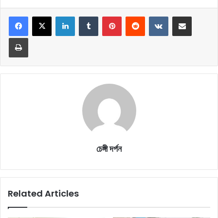
LinkedIn
Tumblr
Pinterest
Reddit
VKontakte
Share via Email
Print
চেঙ্গী দর্পন
Related Articles