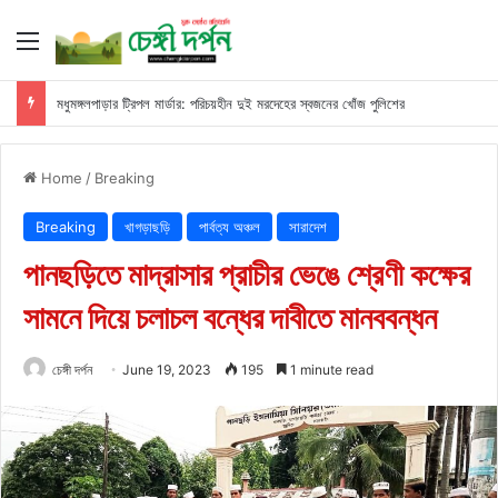
Menu
মধুমঙ্গলপাড়ার ট্রিপল মার্ডার: পরিচয়হীন দুই মরদেহের স্বজনের খোঁজ পুলিশের
Home
/
Breaking
Breaking
খাগড়াছড়ি
পার্বত্য অঞ্চল
সারাদেশ
পানছড়িতে মাদ্রাসার প্রাচীর ভেঙে শ্রেণী কক্ষের
সামনে দিয়ে চলাচল বন্ধের দাবীতে মানববন্ধন
চেঙ্গী দর্পন
June 19, 2023
195
1 minute read