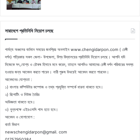
সারাদেশে প্রতিনিধি নিয়োগ চলছে
পার্বত্য অঞ্চলের বর্তমান সময়ের জনপ্রিয় অনলাইন www.chengidarpon.com ( চেঙ্গী
দর্পন) পত্রিকায় সকল জেলা- উপজেলা, বিশ্ব বিদ্যালয়ের প্রতিনিধি নিয়োগ চলছে। আপনি যদি
নিজেকে সৎ,যোগ্য ও চৌকষ হিসাবে মনে করেন, তাহলে আপনিও আমাদের চেঙ্গী দর্পন পরিবারের সদস্য
হওয়ার জন্য আবেদন করতে পারেন। নারী পুরুষ উভয়েই আবেদন করতে পারবেন।
আবেদনের যোগ্যতা :
১) বাংলায় কম্পিউটার কম্পোজ ও তথ্য প্রযুক্তি সম্পর্কে ধারনা থাকতে হবে।
২) রিপোটিং ও নিউজ তৈরির
অভিজ্ঞতা থাকতে হবে।
৩) নুন্যপক্ষে এইচএসসি পাস হতে হবে।
আবেদন ও যোগাযোগ :
বার্তা বিভাগ
newschengidarpon@gmail. com
01757950384