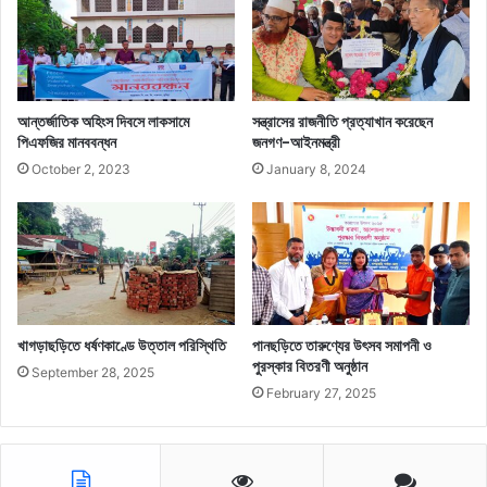
আন্তর্জাতিক অহিংস দিবসে লাকসামে
সন্ত্রাসের রাজনীতি প্রত্যাখান করেছেন
পিএফজির মানববন্ধন
জনগণ-আইনমন্ত্রী
October 2, 2023
January 8, 2024
খাগড়াছড়িতে ধর্ষণকাণ্ডে উত্তাল পরিস্থিতি
পানছড়িতে তারুণ্যের উৎসব সমাপনী ও
পুরস্কার বিতরণী অনুষ্ঠান
September 28, 2025
February 27, 2025