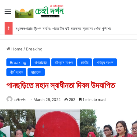
Menu
মধুমঙ্গলপাড়ার ট্রিপল মার্ডার: পরিচয়হীন দুই মরদেহের স্বজনের খোঁজ পুলিশের
Home
/
Breaking
Breaking
খাগড়াছড়ি
চট্টগ্রাম অঞ্চল
জাতীয়
পার্বত্য অঞ্চল
শীর্ষ সংবাদ
সারাদেশ
পানছড়িতে মহান স্বাধীনতা দিবস উদযাপিত
চেঙ্গী দর্পন
March 26, 2022
252
1 minute read