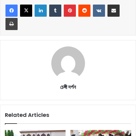
LinkedIn
Tumblr
Pinterest
Reddit
VKontakte
Share via Email
Print
চেঙ্গী দর্পন
Related Articles