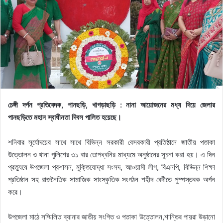
চেঙ্গী দর্পন প্রতিবেদক, পানছড়ি, খাগড়াছড়ি : নানা আয়োজনের মধ্য দিয়ে জেলার
পানছড়িতে মহান স্বাধীনতা দিবস পালিত হয়েছে।
শনিবার সূর্যোদয়ের সাথে সাথে বিভিন্ন সরকারী বেসরকারী প্রতিষ্ঠানে জাতীয় পতাকা
উত্তোলন ও থানা পুলিশের ৩১ বার তোপধ্বনির মাধ্যমে অনুষ্ঠানের সূচনা করা হয়। এ দিন
প্রত্যুষে উপজেলা প্রশাসন, মুক্তিযোদ্ধা সংসদ, আওয়ামী লীগ, বিএনপি, বিভিন্ন শিক্ষা
প্রতিষ্ঠান সহ রাজনৈতিক সামাজিক সাংস্কৃতিক সংগঠন শহীদ বেদীতে পুস্পস্তবক অর্পন
করে।
উপজেলা মাঠে সম্মিলিত ব্যানার জাতীয় সংগিত ও পতাকা উত্তোলন,শান্তির পায়রা উড়ানো