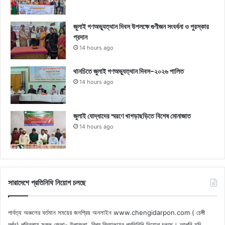
জুলাই গণঅভ্যুত্থান দিবস উপলক্ষে গুণীজন সংবর্ধনা ও পুরস্কার
প্রদান
14 hours ago
থানচিতে জুলাই গণঅভ্যুত্থান দিবস-২০২৬ পালিত
14 hours ago
জুলাই যোদ্ধাদের স্মরণে খাগড়াছড়িতে বিশেষ মোনাজাত
14 hours ago
সারাদেশে প্রতিনিধি নিয়োগ চলছে
পার্বত্য অঞ্চলের বর্তমান সময়ের জনপ্রিয় অনলাইন www.chengidarpon.com ( চেঙ্গী
দর্পন) পত্রিকায় সকল জেলা- উপজেলা, বিশ্ব বিদ্যালয়ের প্রতিনিধি নিয়োগ চলছে। আপনি যদি