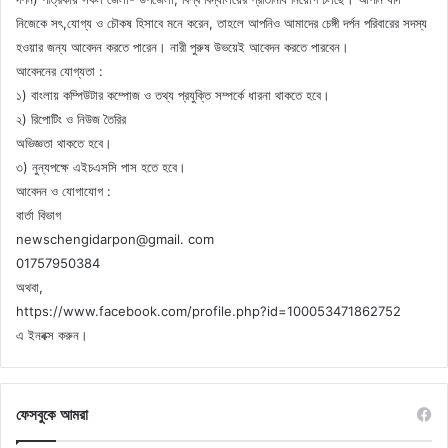
নিজেকে সৎ,যোগ্য ও চৌকষ হিসাবে মনে করেন, তাহলে আপনিও আমাদের চেঙ্গী দর্পন পরিবারের সদস্য
হওয়ার জন্য আবেদন করতে পারেন। নারী পুরুষ উভয়েই আবেদন করতে পারবেন।
আবেদনের যোগ্যতা :
১) বাংলায় কম্পিউটার কম্পোজ ও তথ্য প্রযুক্তি সম্পর্কে ধারনা থাকতে হবে।
২) রিপোটিং ও নিউজ তৈরির
অভিজ্ঞতা থাকতে হবে।
৩) নুন্যপক্ষে এইচএসসি পাস হতে হবে।
আবেদন ও যোগাযোগ :
বার্তা বিভাগ
newschengidarpon@gmail. com
01757950384
অথবা,
https://www.facebook.com/profile.php?id=100053471862752
এ ইনবক্স করুন।
ফেসবুকে আমরা