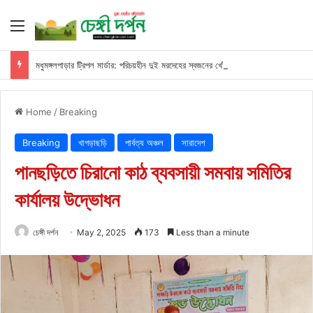
Menu
মধুমঙ্গলপাড়ার ট্রিপল মার্ডার: পরিচয়হীন দুই মরদেহের স্বজনের খোঁজ পুলিশের
Home
/
Breaking
Breaking
খাগড়াছড়ি
পার্বত্য অঞ্চল
সারাদেশ
পানছড়িতে চিরানো কাঠ ব্যবসায়ী সমবায় সমিতির
কার্যালয় উদ্ভোধন
চেঙ্গী দর্পন
May 2, 2025
173
Less than a minute