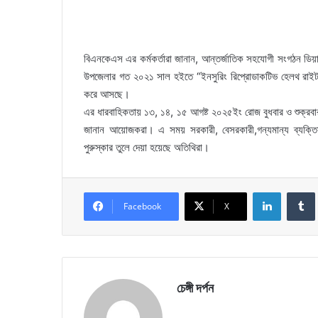
বিএনকেএস এর কর্মকর্তারা জানান, আন্তর্জাতিক সহযোগী সংগঠন ডিয়া
উপজেলার গত ২০২১ সাল হইতে “ইনসুরিং রিপ্রোডাকটিভ হেলথ রাইটস এন
করে আসছে।
এর ধারবাহিকতায় ১৩, ১৪, ১৫ আগষ্ট ২০২৫ইং রোজ বুধবার ও শুক্র
জানান আয়োজকরা। এ সময় সরকারী, বেসরকারী,গন্যমান্য ব্যক্তিবর্গ,স
পুরুস্কার তুলে দেয়া হয়েছে অতিথিরা।
LinkedIn
Facebook
X
চেঙ্গী দর্পন