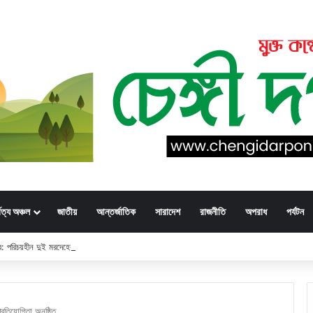
্বত্য অঞ্চল
জাতীয়
আন্তর্জাতিক
সারাদেশ
রাজনীতি
অপরাধ
পর্যটন
্ডার: পরিচয়হীন দুই মরদেহের স্বজনের খোঁজ পুলিশের
্রতিযোগিতা অনুষ্ঠিত