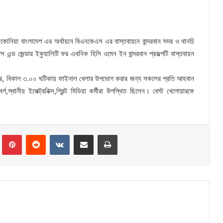
কোনিয়া বাংলাদেশ এর অর্থায়নে বিএনকেএস এর বাস্তবায়নে বান্দরবান সদর ও থানচি
্ড জেন্ডার ইকুয়ালিটি ফর এথনিক হিলি ওমেন ইন বান্দরবান প্রকল্পটি বাস্তবায়ন
বার, বিকাল ৩.০০ ঘটিকায় ফাইনাল খেলার উপভোগ করার জন্য সকলের প্রতি আহবান
্থানীয় ইলেক্ট্রনিক্স,প্রিন্ট মিডিয়া কর্মীরা উপস্থিত ছিলেন। বেস্ট খেলোয়ারকে
Tumblr
Pinterest
Reddit
VKontakte
Share via Email
Print