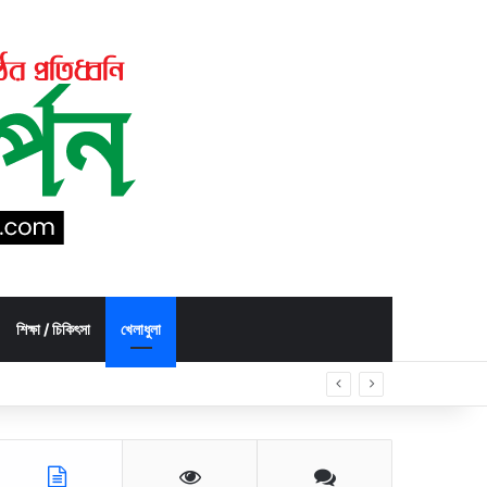
শিক্ষা / চিকিৎসা
খেলাধুলা