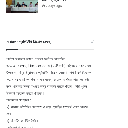
দিবস-২০২৬ পালিত
2 days ago
সারাদেশে প্রতিনিধি নিয়োগ চলছে
পার্বত্য অঞ্চলের বর্তমান সময়ের জনপ্রিয় অনলাইন
www.chengidarpon.com ( চেঙ্গী দর্পন) পত্রিকায় সকল জেলা-
উপজেলা, বিশ্ব বিদ্যালয়ের প্রতিনিধি নিয়োগ চলছে। আপনি যদি নিজেকে
সৎ,যোগ্য ও চৌকষ হিসাবে মনে করেন, তাহলে আপনিও আমাদের চেঙ্গী
দর্পন পরিবারের সদস্য হওয়ার জন্য আবেদন করতে পারেন। নারী পুরুষ
উভয়েই আবেদন করতে পারবেন।
আবেদনের যোগ্যতা :
১) বাংলায় কম্পিউটার কম্পোজ ও তথ্য প্রযুক্তি সম্পর্কে ধারনা থাকতে
হবে।
২) রিপোটিং ও নিউজ তৈরির
অভিজ্ঞতা থাকতে হবে।