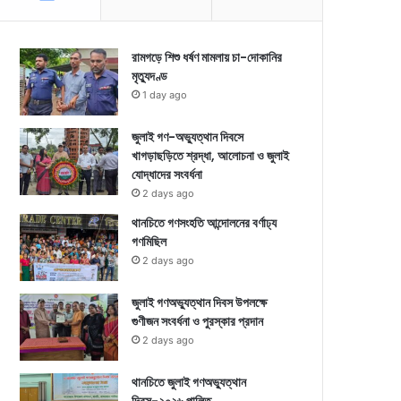
রামগড়ে শিশু ধর্ষণ মামলায় চা-দোকানির
মৃত্যুদণ্ড
1 day ago
জুলাই গণ-অভ্যুত্থান দিবসে
খাগড়াছড়িতে শ্রদ্ধা, আলোচনা ও জুলাই
যোদ্ধাদের সংবর্ধনা
2 days ago
থানচিতে গণসংহতি আন্দোলনের বর্ণাঢ্য
গণমিছিল
2 days ago
জুলাই গণঅভ্যুত্থান দিবস উপলক্ষে
গুণীজন সংবর্ধনা ও পুরস্কার প্রদান
2 days ago
থানচিতে জুলাই গণঅভ্যুত্থান