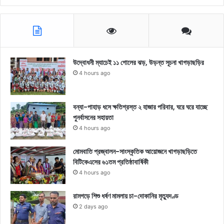
উদ্বোধনী ম্যাচেই ১১ গোলের ঝড়, উড়ন্ত সূচনা খাগড়াছড়ির
4 hours ago
বন্যা-পাহাড় ধসে ক্ষতিগ্রস্ত ২ হাজার পরিবার, ঘরে ঘরে যাচ্ছে
পুনর্বাসনের সহায়তা
4 hours ago
মোমবাতি প্রজ্বালন-সাংস্কৃতিক আয়োজনে খাগড়াছড়িতে
বিটিকেএসের ৬১তম প্রতিষ্ঠাবার্ষিকী
4 hours ago
রামগড়ে শিশু ধর্ষণ মামলায় চা-দোকানির মৃত্যুদণ্ড
2 days ago