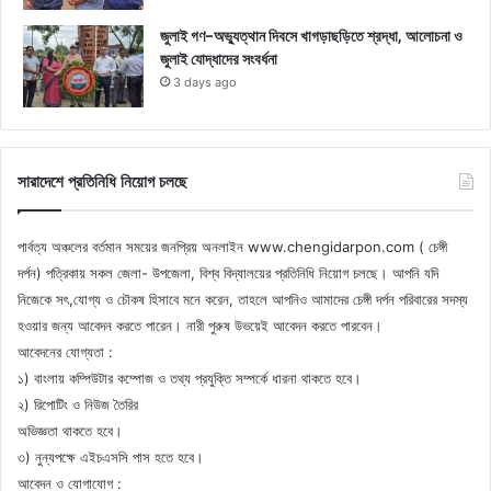
জুলাই গণ-অভ্যুত্থান দিবসে খাগড়াছড়িতে শ্রদ্ধা, আলোচনা ও
জুলাই যোদ্ধাদের সংবর্ধনা
3 days ago
সারাদেশে প্রতিনিধি নিয়োগ চলছে
পার্বত্য অঞ্চলের বর্তমান সময়ের জনপ্রিয় অনলাইন www.chengidarpon.com ( চেঙ্গী
দর্পন) পত্রিকায় সকল জেলা- উপজেলা, বিশ্ব বিদ্যালয়ের প্রতিনিধি নিয়োগ চলছে। আপনি যদি
নিজেকে সৎ,যোগ্য ও চৌকষ হিসাবে মনে করেন, তাহলে আপনিও আমাদের চেঙ্গী দর্পন পরিবারের সদস্য
হওয়ার জন্য আবেদন করতে পারেন। নারী পুরুষ উভয়েই আবেদন করতে পারবেন।
আবেদনের যোগ্যতা :
১) বাংলায় কম্পিউটার কম্পোজ ও তথ্য প্রযুক্তি সম্পর্কে ধারনা থাকতে হবে।
২) রিপোটিং ও নিউজ তৈরির
অভিজ্ঞতা থাকতে হবে।
৩) নুন্যপক্ষে এইচএসসি পাস হতে হবে।
আবেদন ও যোগাযোগ :