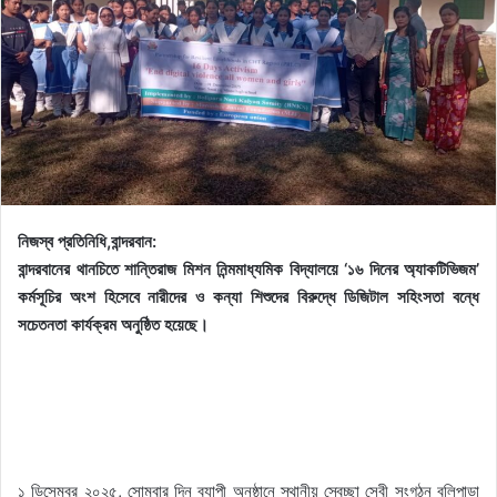
নিজস্ব প্রতিনিধি,বান্দরবান:
বান্দরবানের থানচিতে শান্তিরাজ মিশন নিন্মমাধ্যমিক বিদ্যালয়ে ‘১৬ দিনের অ্যাকটিভিজম’
কর্মসূচির অংশ হিসেবে নারীদের ও কন্যা শিশুদের বিরুদ্ধে ডিজিটাল সহিংসতা বন্ধে
সচেতনতা কার্যক্রম অনুষ্ঠিত হয়েছে।
১ ডিসেম্বর ২০২৫, সোমবার দিন ব্যাপী অনুষ্ঠানে স্থানীয় স্বেচ্ছা সেবী সংগঠন বলিপাড়া