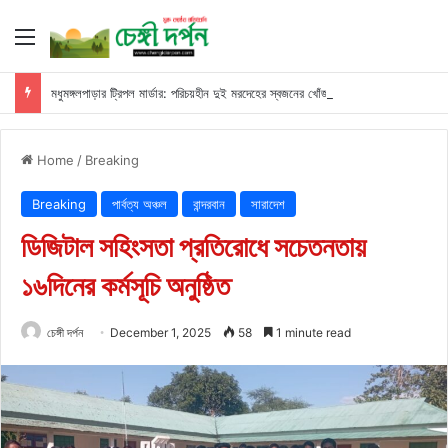
Menu
মধুমঙ্গলপাড়ার ট্রিপল মার্ডার: পরিচয়হীন দুই মরদেহের স্বজনের খোঁজ পুলিশের
Home
/
Breaking
Breaking
পার্বত্য অঞ্চল
বান্দরবান
সারাদেশ
ডিজিটাল সহিংসতা প্রতিরোধে সচেতনতায়
১৬দিনের কর্মসূচি অনুষ্ঠিত
চেঙ্গী দর্পন
December 1, 2025
58
1 minute read