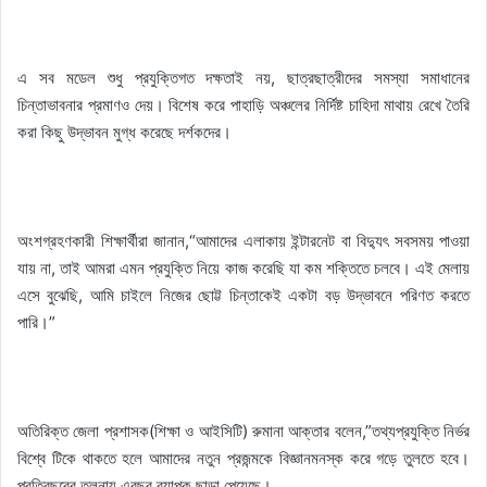
এ সব মডেল শুধু প্রযুক্তিগত দক্ষতাই নয়, ছাত্রছাত্রীদের সমস্যা সমাধানের
চিন্তাভাবনার প্রমাণও দেয়। বিশেষ করে পাহাড়ি অঞ্চলের নির্দিষ্ট চাহিদা মাথায় রেখে তৈরি
করা কিছু উদ্ভাবন মুগ্ধ করেছে দর্শকদের।
অংশগ্রহণকারী শিক্ষার্থীরা জানান,“আমাদের এলাকায় ইন্টারনেট বা বিদ্যুৎ সবসময় পাওয়া
যায় না, তাই আমরা এমন প্রযুক্তি নিয়ে কাজ করেছি যা কম শক্তিতে চলবে। এই মেলায়
এসে বুঝেছি, আমি চাইলে নিজের ছোট্ট চিন্তাকেই একটা বড় উদ্ভাবনে পরিণত করতে
পারি।”
অতিরিক্ত জেলা প্রশাসক(শিক্ষা ও আইসিটি) রুমানা আক্তার বলেন,”তথ্যপ্রযুক্তি নির্ভর
বিশ্বে টিকে থাকতে হলে আমাদের নতুন প্রজন্মকে বিজ্ঞানমনস্ক করে গড়ে তুলতে হবে।
প্রতিবছরের তুলনায় এবছর ব্যাপক ছাড়া পেয়েছে।