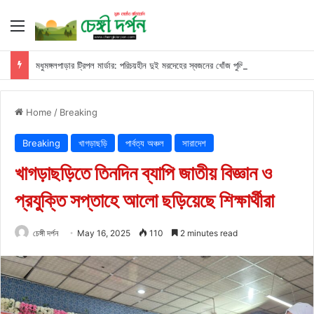
Menu
মধুমঙ্গলপাড়ার ট্রিপল মার্ডার: পরিচয়হীন দুই মরদেহের স্বজনের খোঁজ পুলিশের
Home
/
Breaking
Breaking
খাগড়াছড়ি
পার্বত্য অঞ্চল
সারাদেশ
খাগড়াছড়িতে তিনদিন ব্যাপি জাতীয় বিজ্ঞান ও
প্রযুক্তি সপ্তাহে আলো ছড়িয়েছে শিক্ষার্থীরা
চেঙ্গী দর্পন
May 16, 2025
110
2 minutes read