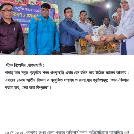
স্টাফ রিপোর্টার ,খাগড়াছড়ি :
পাহাড় আর সবুজ প্রকৃতির শহর খাগড়াছড়ি এবার যেন রঙিন হয়ে উঠেছে জ্ঞানের আলোয়।
এবারের ৪৬তম জাতীয় বিজ্ঞান ও প্রযুক্তি সপ্তাহ ও মেলা,যার প্রতিপাদ্য: “জ্ঞান-বিজ্ঞানে
করবো জয়, সেরা হবো বিশ্বময়”।
১৬ মে ২০২৫, শুক্রবার দুপুরে জেলা শহরের অফিসার্স ক্লাব অডিটোরিয়ামে আয়োজিত এই