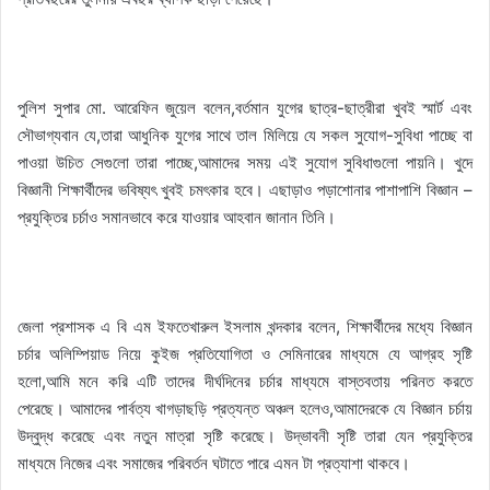
পুলিশ সুপার মো. আরেফিন জুয়েল বলেন,বর্তমান যুগের ছাত্র-ছাত্রীরা খুবই স্মার্ট এবং
সৌভাগ্যবান যে,তারা আধুনিক যুগের সাথে তাল মিলিয়ে যে সকল সুযোগ-সুবিধা পাচ্ছে বা
পাওয়া উচিত সেগুলো তারা পাচ্ছে,আমাদের সময় এই সুযোগ সুবিধাগুলো পায়নি। খুদে
বিজ্ঞানী শিক্ষার্থীদের ভবিষ্যৎ খুবই চমৎকার হবে। এছাড়াও পড়াশোনার পাশাপাশি বিজ্ঞান –
প্রযুক্তির চর্চাও সমানভাবে করে যাওয়ার আহবান জানান তিনি।
জেলা প্রশাসক এ বি এম ইফতেখারুল ইসলাম খন্দকার বলেন, শিক্ষার্থীদের মধ্যে বিজ্ঞান
চর্চার অলিম্পিয়াড নিয়ে কুইজ প্রতিযোগিতা ও সেমিনারের মাধ্যমে যে আগ্রহ সৃষ্টি
হলো,আমি মনে করি এটি তাদের দীর্ঘদিনের চর্চার মাধ্যমে বাস্তবতায় পরিনত করতে
পেরেছে। আমাদের পার্বত্য খাগড়াছড়ি প্রত্যন্ত অঞ্চল হলেও,আমাদেরকে যে বিজ্ঞান চর্চায়
উদ্বুদ্ধ করেছে এবং নতুন মাত্রা সৃষ্টি করেছে। উদ্ভাবনী সৃষ্টি তারা যেন প্রযুক্তির
মাধ্যমে নিজের এবং সমাজের পরিবর্তন ঘটাতে পারে এমন টা প্রত্যাশা থাকবে।