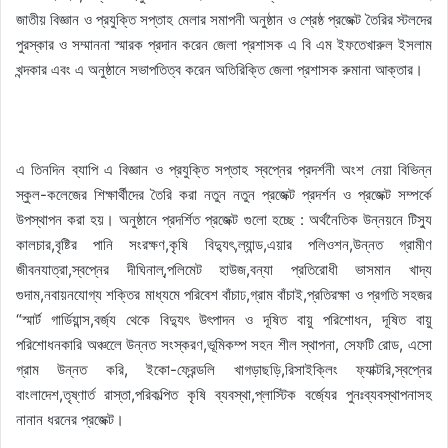
জাতীয় বিজ্ঞান ও প্রযুক্তি সপ্তাহ মেলার সমাপনী অনুষ্ঠান ও শ্রেষ্ঠ প্রজেক্ট তৈরির স্টলদের
পুরস্কার ও সম্মাননা স্মারক প্রদান করেন জেলা প্রশাসক এ বি এম ইফতেখারুল ইসলাম
খন্দকার এবং এ অনুষ্ঠানে সভাপতিত্ব করেন অতিরিক্তি জেলা প্রশাসক রুমানা আক্তার।
এ তিনদিন ব্যাপি এ বিজ্ঞান ও প্রযুক্তি সপ্তাহ স্বপ্নের প্রদর্শনী অংশ নেয়া বিভিন্ন
স্কুল-কলেজের শিক্ষার্থীদের তৈরি করা নতুন নতুন প্রজেক্ট প্রদর্শন ও প্রজেক্ট সম্পর্কে
উপস্থাপন করা হয়। অনুষ্ঠানে প্রদর্শিত প্রজেক্ট গুলো হচ্ছে : অর্থনৈতিক উন্নয়নে টিস্যু
কালচার,বৃষ্টির পানি সংরক্ষণ,কৃষি বিদ্যুৎ,ল্যান্ড,এয়ার পলিওশন,উন্নত গ্রামীণ
জীবনযাত্রা,স্বপ্নের দীঘিনাল্,পলিমেট হাউজ,বন্যা প্রতিরোধী ভাসমান খাদ্য
গুদাম,নবায়নযোগ্য শক্তির মাধ্যমে পরিবেশ বাঁচাঢ,গ্রাম বাঁচাই,প্রতিরক্ষা ও প্রগতি সহজর
“স্মার্ট গার্ডিয়ান্স,বর্জ্য থেকে বিদ্যুৎ উৎপাদন ও দূষিত বায়ু পরিশোধন, দূষিত বায়ু
পরিশোধনকারি অঞ্চলেে উন্নত সংস্করণ,ভূমিকম্প সহন শীল স্থাপনা, সেফটি রোড, এসো
গ্রাম উন্নত করি, ইকো-ফ্রেন্ডলি খাগড়াছড়ি,রিসাইক্লিং ফ্যাক্টরি,স্বপ্নের
বাংলাদেশ,তৃষ্ণার্ত রাস্তা,পরিকল্পিত কৃষি ব্যবস্থা,প্লাস্টিক বর্জ্যের পুনঃব্যবস্থাপনাসহ
নানান ধরনের প্রজেক্ট।