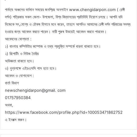
পার্বত্য অঞ্চলের বর্তমান সময়ের জনপ্রিয় অনলাইন www.chengidarpon.com ( চেঙ্গী
দর্পন) পত্রিকায় সকল জেলা- উপজেলা, বিশ্ব বিদ্যালয়ের প্রতিনিধি নিয়োগ চলছে। আপনি যদি
নিজেকে সৎ,যোগ্য ও চৌকষ হিসাবে মনে করেন, তাহলে আপনিও আমাদের চেঙ্গী দর্পন পরিবারের সদস্য
হওয়ার জন্য আবেদন করতে পারেন। নারী পুরুষ উভয়েই আবেদন করতে পারবেন।
আবেদনের যোগ্যতা :
১) বাংলায় কম্পিউটার কম্পোজ ও তথ্য প্রযুক্তি সম্পর্কে ধারনা থাকতে হবে।
২) রিপোটিং ও নিউজ তৈরির
অভিজ্ঞতা থাকতে হবে।
৩) নুন্যপক্ষে এইচএসসি পাস হতে হবে।
আবেদন ও যোগাযোগ :
বার্তা বিভাগ
newschengidarpon@gmail. com
01757950384
অথবা,
https://www.facebook.com/profile.php?id=100053471862752
এ ইনবক্স করুন।