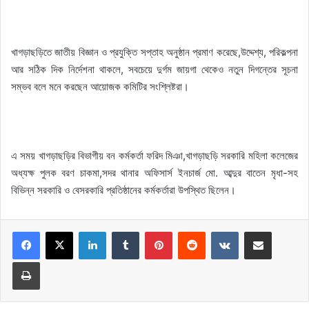
খাগড়াছড়িতে জাতীয় বিজ্ঞান ও প্রযুক্তি সপ্তাহ অনুষ্ঠান প্রমাণ করেছে,উদ্দেশ্য, পরিকল্পনা
আর সঠিক দিক নির্দেশনা থাকলে, সবচেয়ে দুর্গম জায়গা থেকেও নতুন দিগন্তের সূচনা
সম্ভব বলে মনে করছেন আয়োজক কমিটির সংশ্লিষ্টরা।
এ সময় খাগড়াছড়ির বিভাগীয় বন কর্মকর্তা ফরিদ মিঞা,খাগড়াছড়ি সরকারি মহিলা কলেজের
অধ্যক্ষ পুলক বরণ চাকমা,সদর থানার অফিসার্স ইনচার্জ মো. আব্দুর বাতেন মৃধা-সহ
বিভিন্ন সরকারি ও বেসরকারি প্রতিষ্ঠানের কর্মকর্তারা উপস্থিত ছিলেন।
LinkedIn
Tumblr
Pinterest
Reddit
VKontakte
Share via Email
Print