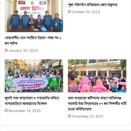
পূজা পরিদর্শনে নানিয়ারচর জোন কমান্ডার
October 22, 2023
নোয়াখালীর বেদে পল্লীতে ইয়াবা-গাজা সহ ২
জন আটক
January 30, 2024
জুলাই সনদ বাস্তবায়ন ও গণভোটের দাবিতে
বয়স সংক্রান্ত জটিলতার কারণে মানিকগঞ্জ
খাগড়াছড়িতে জামায়াতের বিক্ষোভ
সরকারি উচ্চ বিদ্যালয়ের ৮৭ জন শিক্ষার্থীর ভর্তি
হওয়া অনিশ্চিতয়তা
November 14, 2025
December 22, 2021