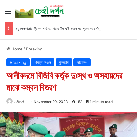
Menu
মধুমঙ্গলপাড়ার ট্রিপল মার্ডার: পরিচয়হীন দুই মরদেহের স্বজনের খোঁজ পুলিশের
Home
/
Breaking
Breaking
পার্বত্য অঞ্চল
বান্দরবান
সারাদেশ
আলীকদমে বিজিবি কর্তৃক দুঃস্থ ও অসহায়দের
মাঝে কম্বল বিতরণ
চেঙ্গী দর্পন
November 20, 2023
152
1 minute read