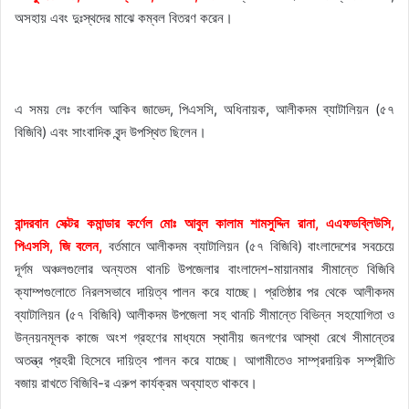
অসহায় এবং দুঃস্থদের মাঝে কম্বল বিতরণ করেন।
এ সময় লেঃ কর্ণেল আকিব জাভেদ, পিএসসি, অধিনায়ক, আলীকদম ব্যাটালিয়ন (৫৭
বিজিবি) এবং সাংবাদিক বৃন্দ উপস্থিত ছিলেন।
বান্দরবান সেক্টর কমান্ডার কর্ণেল মোঃ আবুল কালাম শামসুদ্দিন রানা, এএফডব্লিউসি,
পিএসসি, জি বলেন,
বর্তমানে আলীকদম ব্যাটালিয়ন (৫৭ বিজিবি) বাংলাদেশের সবচেয়ে
দূর্গম অঞ্চলগুলোর অন্যতম থানচি উপজেলার বাংলাদেশ-মায়ানমার সীমান্তে বিজিবি
ক্যাম্পগুলোতে নিরলসভাবে দায়িত্ব পালন করে যাচ্ছে। প্রতিষ্ঠার পর থেকে আলীকদম
ব্যাটালিয়ন (৫৭ বিজিবি) আলীকদম উপজেলা সহ থানচি সীমান্তে বিভিন্ন সহযোগিতা ও
উন্নয়নমূলক কাজে অংশ গ্রহণের মাধ্যমে স্থানীয় জনগণের আস্থা রেখে সীমান্তের
অতন্ত্র প্রহরী হিসেবে দায়িত্ব পালন করে যাচ্ছে। আগামীতেও সাম্প্রদায়িক সম্প্রীতি
বজায় রাখতে বিজিবি-র এরুপ কার্যক্রম অব্যাহত থাকবে।