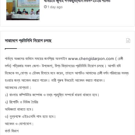
থানচিতে জুলাই গণঅভ্যুত্থান দিবস-২০২৬ পালিত
1 day ago
সারাদেশে প্রতিনিধি নিয়োগ চলছে
পার্বত্য অঞ্চলের বর্তমান সময়ের জনপ্রিয় অনলাইন www.chengidarpon.com ( চেঙ্গী
দর্পন) পত্রিকায় সকল জেলা- উপজেলা, বিশ্ব বিদ্যালয়ের প্রতিনিধি নিয়োগ চলছে। আপনি যদি
নিজেকে সৎ,যোগ্য ও চৌকষ হিসাবে মনে করেন, তাহলে আপনিও আমাদের চেঙ্গী দর্পন পরিবারের সদস্য
হওয়ার জন্য আবেদন করতে পারেন। নারী পুরুষ উভয়েই আবেদন করতে পারবেন।
আবেদনের যোগ্যতা :
১) বাংলায় কম্পিউটার কম্পোজ ও তথ্য প্রযুক্তি সম্পর্কে ধারনা থাকতে হবে।
২) রিপোটিং ও নিউজ তৈরির
অভিজ্ঞতা থাকতে হবে।
৩) নুন্যপক্ষে এইচএসসি পাস হতে হবে।
আবেদন ও যোগাযোগ :
বার্তা বিভাগ