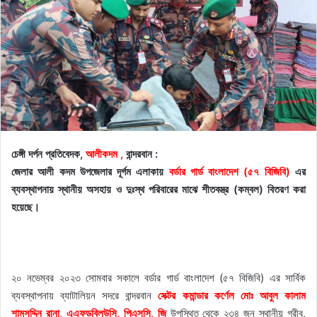
চেঙ্গী দর্পন প্রতিবেদক,
আলীকদম ,
বান্দরবান :
জেলার আলী কদম উপজেলার দূর্গম এলাকায়
বর্ডার গার্ড বাংলাদেশ (৫৭ বিজিবি)
এর
ব্যবস্থাপনায় স্থানীয় অসহায় ও দুঃস্থ পরিবারের মাঝে শীতবস্ত্র (কম্বল) বিতরণ করা
হয়েছে।
২০ নভেম্বর ২০২৩ সোমবার সকালে বর্ডার গার্ড বাংলাদেশ (৫৭ বিজিবি) এর সার্বিক
ব্যবস্থাপনায় ব্যাটালিয়ন সদরে বান্দরবান
সেক্টর কমান্ডার কর্ণেল মোঃ আবুল কালাম
শামসুদ্দিন রানা, এএফডব্লিউসি, পিএসসি, জি
উপস্থিত থেকে ২৩৪ জন স্থানীয় গরীব,