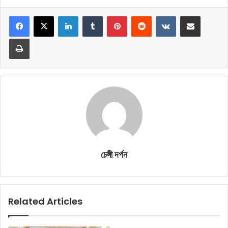
LinkedIn
Tumblr
Pinterest
Reddit
VKontakte
Share via Email
Print
চেঙ্গী দর্পন
Related Articles