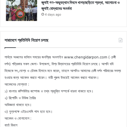
জুলাই গণ-অভ্যুত্থান দিবসে খাগড়াছড়িতে শ্রদ্ধা, আলোচনা ও
জুলাই যোদ্ধাদের সংবর্ধনা
4 days ago
সারাদেশে প্রতিনিধি নিয়োগ চলছে
পার্বত্য অঞ্চলের বর্তমান সময়ের জনপ্রিয় অনলাইন www.chengidarpon.com ( চেঙ্গী
দর্পন) পত্রিকায় সকল জেলা- উপজেলা, বিশ্ব বিদ্যালয়ের প্রতিনিধি নিয়োগ চলছে। আপনি যদি
নিজেকে সৎ,যোগ্য ও চৌকষ হিসাবে মনে করেন, তাহলে আপনিও আমাদের চেঙ্গী দর্পন পরিবারের সদস্য
হওয়ার জন্য আবেদন করতে পারেন। নারী পুরুষ উভয়েই আবেদন করতে পারবেন।
আবেদনের যোগ্যতা :
১) বাংলায় কম্পিউটার কম্পোজ ও তথ্য প্রযুক্তি সম্পর্কে ধারনা থাকতে হবে।
২) রিপোটিং ও নিউজ তৈরির
অভিজ্ঞতা থাকতে হবে।
৩) নুন্যপক্ষে এইচএসসি পাস হতে হবে।
আবেদন ও যোগাযোগ :
বার্তা বিভাগ