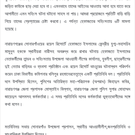
জড়িত কাউকে ছাড় দেয়া হবে না। এমনভাবে তাদের আইনের আওতায় আনা হবে যাতে করে
আগামীতে এমন সহিংস ঘটনা ঘটানো সাহস না পায়। আমরা প্রয়োজনে প্রতিটি বাড়ি বাড়ি
গিয়ে তাদের গ্রেপ্তারের চেষ্টা করবো। এ পর্যন্ত হেফাজতের সহিংসতায় ৬টি মামলা
হয়েছে।
নারায়ণগঞ্জের সোনারগাঁওয়ের রয়েল রিসোর্টে হেফাজতে ইসলামের কেন্দ্রীয় যুগ্ম-মহাসচিব
মামুনুল হককে স্থানীয়রা নারীসহ অবরুদ্ধ করে রাখার ঘটনায় হেফাজতে ইসলামের
নেতাকর্মীদের তান্ডব ও সহিংসতায় উপজেলা আওয়ামী লীগের কার্যালয়, যুবলীগ, ছাত্রলীগের
দুই নেতার বাড়িঘর ও ব্যবসা প্রতিষ্ঠান এবং রয়েল রিসোর্ট ভাংচুরের ঘটনাস্থল পরিদর্শন
করেন ঢাকা বিভাগীয় কমিশনার খলিলুর রহমানেরনেতৃত্বে একটি প্রতিনিধি দল। প্রতিনিধি
দলে উপস্থিত ছিলেন, পুলিশের অতিরিক্ত মহা-পরিচালক (অপরাধ) জিহাদুল কবির,
নারায়ণগঞ্জ জেলা প্রশাসক মোস্তাইন বিল্লাহ, নারায়ণগঞ্জ জেলা পুলিশ সুপার মোহাম্মদ
জায়েদুল আলমসহ কর্মকর্তারা। এ সময় প্রতিনিধি দলের কর্মকর্তারা ভুক্তভোগীদের সঙ্গে
কথা বলেন।
মতবিনিময় সভায় সোনারগাঁও উপজেলা প্রশাসন, স্থানীয় আওয়ামীলীগ,জনপ্রতিনিধি ও
সাংবাদিকরা উপস্থিত ছিলেন।