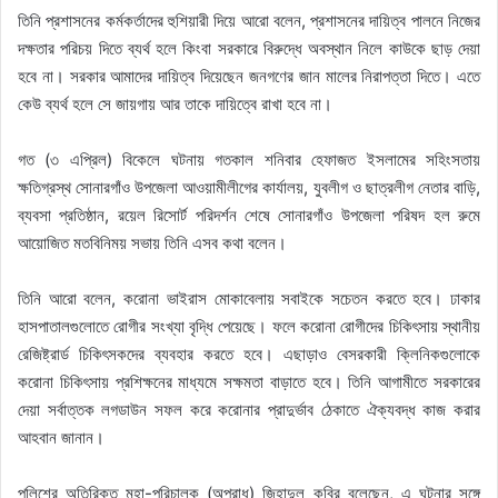
তিনি প্রশাসনের কর্মকর্তাদের হুশিয়ারী দিয়ে আরো বলেন, প্রশাসনের দায়িত্ব পালনে নিজের
দক্ষতার পরিচয় দিতে ব্যর্থ হলে কিংবা সরকারে বিরুদ্ধে অবস্থান নিলে কাউকে ছাড় দেয়া
হবে না। সরকার আমাদের দায়িত্ব দিয়েছেন জনগণের জান মালের নিরাপত্তা দিতে। এতে
কেউ ব্যর্থ হলে সে জায়গায় আর তাকে দায়িত্বে রাখা হবে না।
গত (৩ এপ্রিল) বিকেলে ঘটনায় গতকাল শনিবার হেফাজত ইসলামের সহিংসতায়
ক্ষতিগ্রস্থ সোনারগাঁও উপজেলা আওয়ামীলীগের কার্যালয়, যুবলীগ ও ছাত্রলীগ নেতার বাড়ি,
ব্যবসা প্রতিষ্ঠান, রয়েল রিসোর্ট পরিদর্শন শেষে সোনারগাঁও উপজেলা পরিষদ হল রুমে
আয়োজিত মতবিনিময় সভায় তিনি এসব কথা বলেন।
তিনি আরো বলেন, করোনা ভাইরাস মোকাবেলায় সবাইকে সচেতন করতে হবে। ঢাকার
হাসপাতালগুলোতে রোগীর সংখ্যা বৃদ্ধি পেয়েছে। ফলে করোনা রোগীদের চিকিৎসায় স্থানীয়
রেজিষ্ট্রার্ড চিকিৎসকদের ব্যবহার করতে হবে। এছাড়াও বেসরকারী ক্লিনিকগুলোকে
করোনা চিকিৎসায় প্রশিক্ষনের মাধ্যমে সক্ষমতা বাড়াতে হবে। তিনি আগামীতে সরকারের
দেয়া সর্বাত্তক লগডাউন সফল করে করোনার প্রাদুর্ভাব ঠেকাতে ঐক্যবদ্ধ কাজ করার
আহবান জানান।
পুলিশের অতিরিক্ত মহা-পরিচালক (অপরাধ) জিহাদুল কবির বলেছেন, এ ঘটনার সঙ্গে