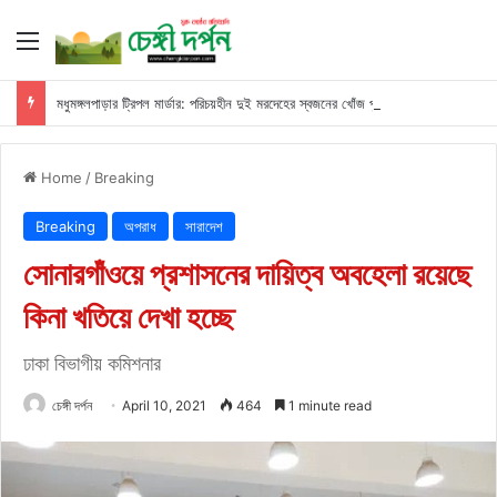
Menu
মধুমঙ্গলপাড়ার ট্রিপল মার্ডার: পরিচয়হীন দুই মরদেহের স্বজনের খোঁজ পুলিশের
Home
/
Breaking
Breaking
অপরাধ
সারাদেশ
সোনারগাঁওয়ে প্রশাসনের দায়িত্ব অবহেলা রয়েছে
কিনা খতিয়ে দেখা হচ্ছে
ঢাকা বিভাগীয় কমিশনার
চেঙ্গী দর্পন
April 10, 2021
464
1 minute read