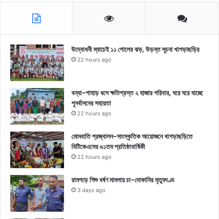
উদ্বোধনী ম্যাচেই ১১ গোলের ঝড়, উড়ন্ত সূচনা খাগড়াছড়ির
22 hours ago
বন্যা-পাহাড় ধসে ক্ষতিগ্রস্ত ২ হাজার পরিবার, ঘরে ঘরে যাচ্ছে
পুনর্বাসনের সহায়তা
22 hours ago
মোমবাতি প্রজ্বালন-সাংস্কৃতিক আয়োজনে খাগড়াছড়িতে
বিটিকেএসের ৬১তম প্রতিষ্ঠাবার্ষিকী
22 hours ago
রামগড়ে শিশু ধর্ষণ মামলায় চা-দোকানির মৃত্যুদণ্ড
3 days ago