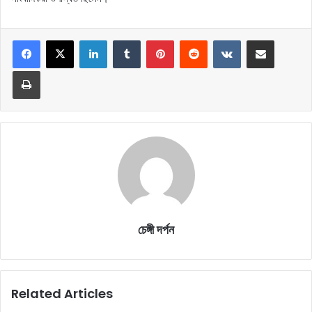
LinkedIn
Tumblr
Pinterest
Reddit
VKontakte
Share via Email
Print
চেঙ্গী দর্পন
Related Articles