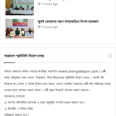
11 hours ago
জুলাই যোদ্ধাদের স্মরণে খাগড়াছড়িতে বিশেষ মোনাজাত
11 hours ago
সারাদেশে প্রতিনিধি নিয়োগ চলছে
পার্বত্য অঞ্চলের বর্তমান সময়ের জনপ্রিয় অনলাইন www.chengidarpon.com ( চেঙ্গী
দর্পন) পত্রিকায় সকল জেলা- উপজেলা, বিশ্ব বিদ্যালয়ের প্রতিনিধি নিয়োগ চলছে। আপনি যদি
নিজেকে সৎ,যোগ্য ও চৌকষ হিসাবে মনে করেন, তাহলে আপনিও আমাদের চেঙ্গী দর্পন পরিবারের সদস্য
হওয়ার জন্য আবেদন করতে পারেন। নারী পুরুষ উভয়েই আবেদন করতে পারবেন।
আবেদনের যোগ্যতা :
১) বাংলায় কম্পিউটার কম্পোজ ও তথ্য প্রযুক্তি সম্পর্কে ধারনা থাকতে হবে।
২) রিপোটিং ও নিউজ তৈরির
অভিজ্ঞতা থাকতে হবে।