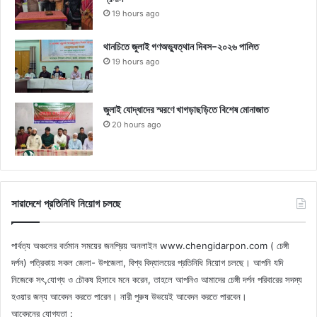
19 hours ago
থানচিতে জুলাই গণঅভ্যুত্থান দিবস-২০২৬ পালিত
19 hours ago
জুলাই যোদ্ধাদের স্মরণে খাগড়াছড়িতে বিশেষ মোনাজাত
20 hours ago
সারাদেশে প্রতিনিধি নিয়োগ চলছে
পার্বত্য অঞ্চলের বর্তমান সময়ের জনপ্রিয় অনলাইন www.chengidarpon.com ( চেঙ্গী
দর্পন) পত্রিকায় সকল জেলা- উপজেলা, বিশ্ব বিদ্যালয়ের প্রতিনিধি নিয়োগ চলছে। আপনি যদি
নিজেকে সৎ,যোগ্য ও চৌকষ হিসাবে মনে করেন, তাহলে আপনিও আমাদের চেঙ্গী দর্পন পরিবারের সদস্য
হওয়ার জন্য আবেদন করতে পারেন। নারী পুরুষ উভয়েই আবেদন করতে পারবেন।
আবেদনের যোগ্যতা :