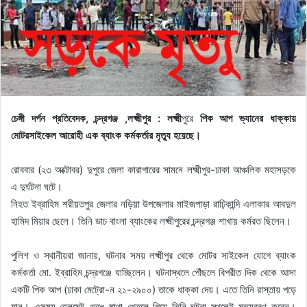
চেঙ্গী দর্পন প্রতিবেদক, চন্দ্রগঞ্জ ,লক্ষ্মীপুর : লক্ষ্মী
পুরে
পিক আপ ভ্যানের ধাক্কায়
মোটরসাইকেল আরোহী এক ব্যাংক কর্মকর্তার মৃত্যু হয়েছে।
রোববার (২৩ অক্টোবর) দুপুরে জেলা কারাগারের সামনে লক্ষ্মীপুর-ঢাকা আঞ্চলিক মহাসড়কে
এ দুর্ঘটনা ঘটে।
নিহত ইব্রাহিম শরীয়তপুর জেলার নড়িয়া উপজেলার মাইজপাড়া রাঢ়িকান্দি এলাকার আবদুল
হামিদ মিয়ার ছেলে। তিনি ডাচ বাংলা ব্যাংকের লক্ষ্মীপুরের চন্দ্রগঞ্জ শাখায় কর্মরত ছিলেন।
পুলিশ ও স্থানীয়রা জানায়, ঘটনার সময় লক্ষ্মীপুর থেকে মোটর সাইকেল যোগে ব্যাংক
কর্মকর্তা মো. ইব্রাহিম চন্দ্রগঞ্জে যাচ্ছিলেন। ঘটনাস্থলে পৌঁছলে বিপরীত দিক থেকে আসা
একটি পিক আপ (ঢাকা মেট্রো-ন ২১-২৯০০) তাকে ধাক্কা দেয়। এতে তিনি রাস্তায় পড়ে
যান। এসময় হেলমেট ভেঙে মাথা থেতলে গিয়ে তিনি ঘটনা স্থলেই মৃত্যুবরণ করেন।