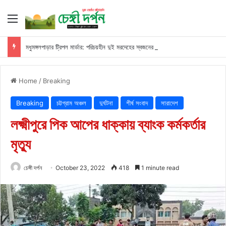
Menu
মধুমঙ্গলপাড়ার ট্রিপল মার্ডার: পরিচয়হীন দুই মরদেহের স্বজনের খোঁজ পুলিশের
Home
/
Breaking
Breaking
চট্টগ্রাম অঞ্চল
দুর্ঘটনা
শীর্ষ সংবাদ
সারাদেশ
লক্ষ্মীপুরে পিক আপের ধাক্কায় ব্যাংক কর্মকর্তার
মৃত্যু
চেঙ্গী দর্পন
October 23, 2022
418
1 minute read