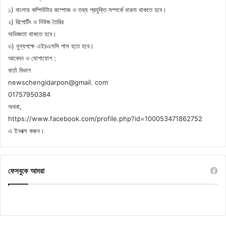
১) বাংলায় কম্পিউটার কম্পোজ ও তথ্য প্রযুক্তি সম্পর্কে ধারনা থাকতে হবে।
২) রিপোটিং ও নিউজ তৈরির
অভিজ্ঞতা থাকতে হবে।
৩) নুন্যপক্ষে এইচএসসি পাস হতে হবে।
আবেদন ও যোগাযোগ :
বার্তা বিভাগ
newschengidarpon@gmail. com
01757950384
অথবা,
https://www.facebook.com/profile.php?id=100053471862752
এ ইনবক্স করুন।
ফেসবুকে আমরা