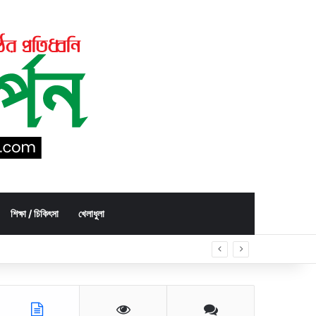
শিক্ষা / চিকিৎসা
খেলাধুলা