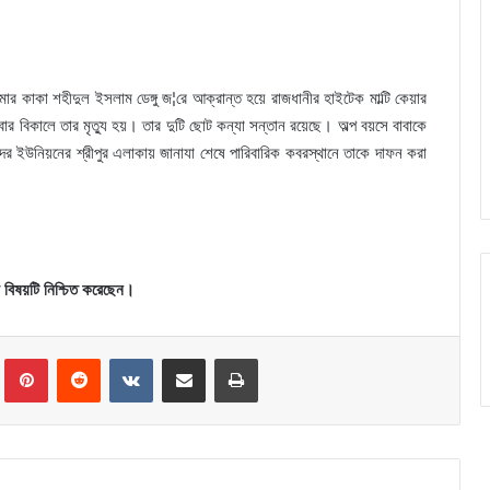
াকা শহীদুল ইসলাম ডেঙ্গু জ¦রে আক্রান্ত হয়ে রাজধানীর হাইটেক মাল্টি কেয়ার
র বিকালে তার মৃত্যু হয়। তার দুটি ছোট কন্যা সন্তান রয়েছে। অল্প বয়সে বাবাকে
র ইউনিয়নের শ্রীপুর এলাকায় জানাযা শেষে পারিবারিক কবরস্থানে তাকে দাফন করা
 বিষয়টি নিশ্চিত করেছেন।
Tumblr
Pinterest
Reddit
VKontakte
Share via Email
Print