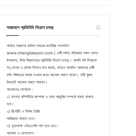
সারাদেশে প্রতিনিধি নিয়োগ চলছে
পার্বত্য অঞ্চলের বর্তমান সময়ের জনপ্রিয় অনলাইন
www.chengidarpon.com ( চেঙ্গী দর্পন) পত্রিকায় সকল জেলা-
উপজেলা, বিশ্ব বিদ্যালয়ের প্রতিনিধি নিয়োগ চলছে। আপনি যদি নিজেকে
সৎ,যোগ্য ও চৌকষ হিসাবে মনে করেন, তাহলে আপনিও আমাদের চেঙ্গী
দর্পন পরিবারের সদস্য হওয়ার জন্য আবেদন করতে পারেন। নারী পুরুষ
উভয়েই আবেদন করতে পারবেন।
আবেদনের যোগ্যতা :
১) বাংলায় কম্পিউটার কম্পোজ ও তথ্য প্রযুক্তি সম্পর্কে ধারনা থাকতে
হবে।
২) রিপোটিং ও নিউজ তৈরির
অভিজ্ঞতা থাকতে হবে।
৩) নুন্যপক্ষে এইচএসসি পাস হতে হবে।
আবেদন ও যোগাযোগ :