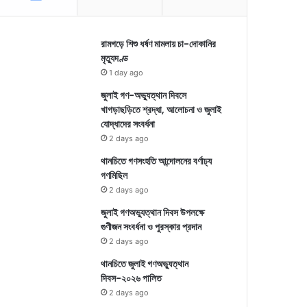
রামগড়ে শিশু ধর্ষণ মামলায় চা-দোকানির
মৃত্যুদণ্ড
1 day ago
জুলাই গণ-অভ্যুত্থান দিবসে
খাগড়াছড়িতে শ্রদ্ধা, আলোচনা ও জুলাই
যোদ্ধাদের সংবর্ধনা
2 days ago
থানচিতে গণসংহতি আন্দোলনের বর্ণাঢ্য
গণমিছিল
2 days ago
জুলাই গণঅভ্যুত্থান দিবস উপলক্ষে
গুণীজন সংবর্ধনা ও পুরস্কার প্রদান
2 days ago
থানচিতে জুলাই গণঅভ্যুত্থান
দিবস-২০২৬ পালিত
2 days ago