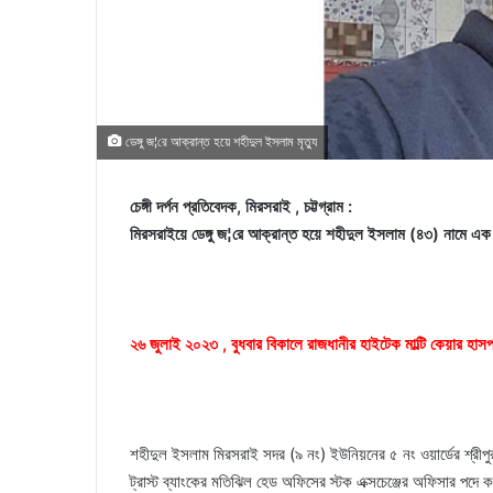
ডেঙ্গু জ¦রে আক্রান্ত হয়ে শহীদুল ইসলাম মৃত্যু
চেঙ্গী দর্পন প্রতিবেদক, মিরসরাই , চট্টগ্রাম :
মিরসরাইয়ে ডেঙ্গু জ¦রে আক্রান্ত হয়ে শহীদুল ইসলাম (৪৩) নামে এক ব্
২৬ জুলাই ২০২৩ , বুধবার বিকালে রাজধানীর হাইটেক মাল্টি কেয়ার হা
শহীদুল ইসলাম মিরসরাই সদর (৯ নং) ইউনিয়নের ৫ নং ওয়ার্ডের শ্রীপুর
ট্রাস্ট ব্যাংকের মতিঝিল হেড অফিসের স্টক এক্সচেঞ্জের অফিসার পদে 