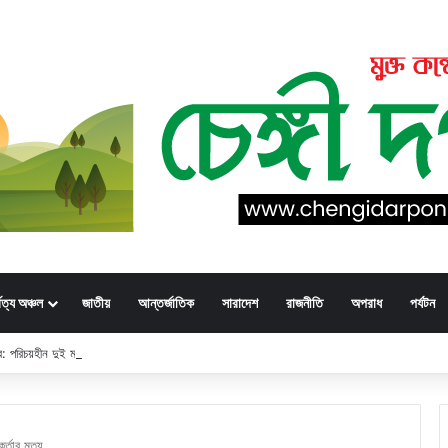
্বত্য অঞ্চল
জাতীয়
আন্তর্জাতিক
সারাদেশ
রাজনীতি
অপরাধ
পর্যটন
্ডার: পরিচয়হীন দুই মরদেহের স্বজনের খোঁজ পুলিশের
্তার মৃত্যু