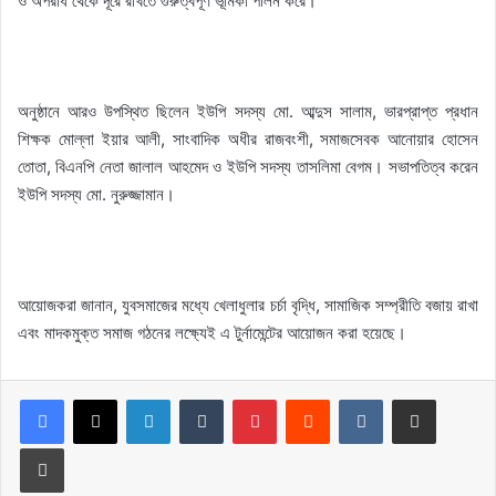
ও অপরাধ থেকে দূরে রাখতে গুরুত্বপূর্ণ ভূমিকা পালন করে।
অনুষ্ঠানে আরও উপস্থিত ছিলেন ইউপি সদস্য মো. আব্দুস সালাম, ভারপ্রাপ্ত প্রধান
শিক্ষক মোল্লা ইয়ার আলী, সাংবাদিক অধীর রাজবংশী, সমাজসেবক আনোয়ার হোসেন
তোতা, বিএনপি নেতা জালাল আহমেদ ও ইউপি সদস্য তাসলিমা বেগম। সভাপতিত্ব করেন
ইউপি সদস্য মো. নুরুজ্জামান।
আয়োজকরা জানান, যুবসমাজের মধ্যে খেলাধুলার চর্চা বৃদ্ধি, সামাজিক সম্প্রীতি বজায় রাখা
এবং মাদকমুক্ত সমাজ গঠনের লক্ষ্যেই এ টুর্নামেন্টের আয়োজন করা হয়েছে।
LinkedIn
Tumblr
Pinterest
Reddit
VKontakte
Share via Email
Print