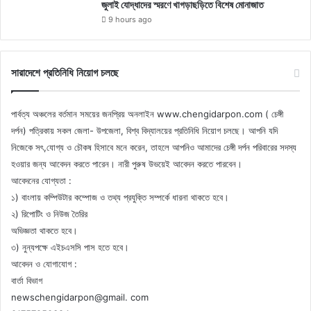
জুলাই যোদ্ধাদের স্মরণে খাগড়াছড়িতে বিশেষ মোনাজাত
9 hours ago
সারাদেশে প্রতিনিধি নিয়োগ চলছে
পার্বত্য অঞ্চলের বর্তমান সময়ের জনপ্রিয় অনলাইন www.chengidarpon.com ( চেঙ্গী
দর্পন) পত্রিকায় সকল জেলা- উপজেলা, বিশ্ব বিদ্যালয়ের প্রতিনিধি নিয়োগ চলছে। আপনি যদি
নিজেকে সৎ,যোগ্য ও চৌকষ হিসাবে মনে করেন, তাহলে আপনিও আমাদের চেঙ্গী দর্পন পরিবারের সদস্য
হওয়ার জন্য আবেদন করতে পারেন। নারী পুরুষ উভয়েই আবেদন করতে পারবেন।
আবেদনের যোগ্যতা :
১) বাংলায় কম্পিউটার কম্পোজ ও তথ্য প্রযুক্তি সম্পর্কে ধারনা থাকতে হবে।
২) রিপোটিং ও নিউজ তৈরির
অভিজ্ঞতা থাকতে হবে।
৩) নুন্যপক্ষে এইচএসসি পাস হতে হবে।
আবেদন ও যোগাযোগ :
বার্তা বিভাগ
newschengidarpon@gmail. com