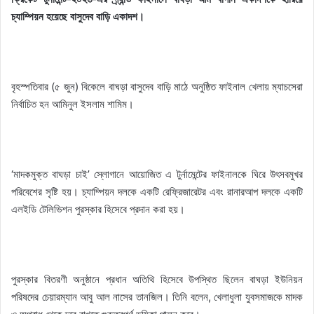
চ্যাম্পিয়ন হয়েছে বাসুদেব বাড়ি একাদশ।
বৃহস্পতিবার (৫ জুন) বিকেলে বাঘড়া বাসুদেব বাড়ি মাঠে অনুষ্ঠিত ফাইনাল খেলায় ম্যাচসেরা
নির্বাচিত হন আমিনুল ইসলাম শামিম।
‘মাদকমুক্ত বাঘড়া চাই’ স্লোগানে আয়োজিত এ টুর্নামেন্টের ফাইনালকে ঘিরে উৎসবমুখর
পরিবেশের সৃষ্টি হয়। চ্যাম্পিয়ন দলকে একটি রেফ্রিজারেটর এবং রানারআপ দলকে একটি
এলইডি টেলিভিশন পুরস্কার হিসেবে প্রদান করা হয়।
পুরস্কার বিতরণী অনুষ্ঠানে প্রধান অতিথি হিসেবে উপস্থিত ছিলেন বাঘড়া ইউনিয়ন
পরিষদের চেয়ারম্যান আবু আল নাসের তানজিল। তিনি বলেন, খেলাধুলা যুবসমাজকে মাদক