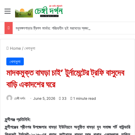
Menu
মধুমঙ্গলপাড়ার ট্রিপল মার্ডার: পরিচয়হীন দুই মরদেহের স্বজনের খোঁজ পুলিশের
Home
/
খেলাধুলা
খেলাধুলা
মাদকমুক্ত বাঘড়া চাই’ টুর্নামেন্টের ট্রফি বাসুদেব
বাড়ি একাদশের ঘরে
চেঙ্গী দর্পন
June 5, 2026
33
1 minute read
মুন্সীগঞ্জ প্রতিনিধি:
মুন্সীগঞ্জের শ্রীনগর উপজেলার বাঘড়া ইউনিয়নে অনুষ্ঠিত বাঘড়া যুব সমাজ শর্ট বাউন্ডারি
ক্রিকেট টুর্নামেন্ট-২০২৬-এর গ্র্যান্ড ফাইনালে বাঘড়া আম বাগান একাদশকে হারিয়ে