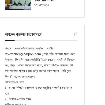
দিবস-২০২৬ পালিত
1 day ago
সারাদেশে প্রতিনিধি নিয়োগ চলছে
পার্বত্য অঞ্চলের বর্তমান সময়ের জনপ্রিয় অনলাইন
www.chengidarpon.com ( চেঙ্গী দর্পন) পত্রিকায় সকল জেলা-
উপজেলা, বিশ্ব বিদ্যালয়ের প্রতিনিধি নিয়োগ চলছে। আপনি যদি নিজেকে
সৎ,যোগ্য ও চৌকষ হিসাবে মনে করেন, তাহলে আপনিও আমাদের চেঙ্গী
দর্পন পরিবারের সদস্য হওয়ার জন্য আবেদন করতে পারেন। নারী পুরুষ
উভয়েই আবেদন করতে পারবেন।
আবেদনের যোগ্যতা :
১) বাংলায় কম্পিউটার কম্পোজ ও তথ্য প্রযুক্তি সম্পর্কে ধারনা থাকতে
হবে।
২) রিপোটিং ও নিউজ তৈরির
অভিজ্ঞতা থাকতে হবে।