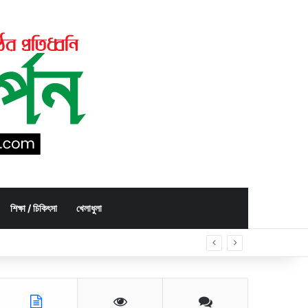
শিক্ষা / চিকিৎসা
খেলাধুলা