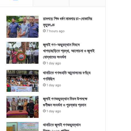
রামগড়ে শিশু ধর্ষণ মামলায় চা-দোকানির
মৃত্যুদণ্ড
7 hours ago
জুলাই গণ-অভ্যুত্থান দিবসে
খাগড়াছড়িতে শ্রদ্ধা, আলোচনা ও জুলাই
যোদ্ধাদের সংবর্ধনা
1 day ago
থানচিতে গণসংহতি আন্দোলনের বর্ণাঢ্য
গণমিছিল
1 day ago
জুলাই গণঅভ্যুত্থান দিবস উপলক্ষে
গুণীজন সংবর্ধনা ও পুরস্কার প্রদান
1 day ago
থানচিতে জুলাই গণঅভ্যুত্থান