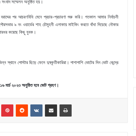
ে এ সংবাদ সম্মেলন অনুষ্ঠিত হয়।
রাদ্দের পর আচরণবিধি মেনে প্রচার-প্রচারণা শুরু করি। গতকাল আমার নির্বাচনী
পৌরসভার ৯ নং ওয়ার্ডের শাহ চৌমুহনী এলাকায় মাইকিং করতে বাঁধা দিয়েছে নৌকার
 মারধর করেছে কিছু যুবক।
্ন স্থানে পোস্টার ছিড়ে ফেলে দুষ্কৃতীকারিরা। পাশাপাশি ভোটের দিন ভোট কেন্দ্রে
 ১৬ মার্চ ২০২৩ অনুষ্ঠিত হবে ভোট গ্রহণ।
Tumblr
Pinterest
Reddit
VKontakte
Share via Email
Print