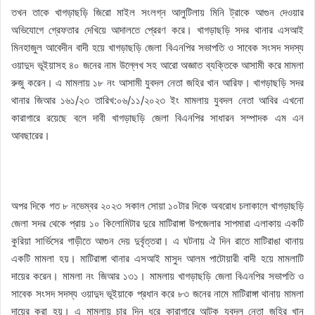
তখন তাকে খাগড়াছড়ি জিরো মাইল সংলগ্ন আলুটিলায় মিনি ট্রাকে আগুন দেওয়ার
অভিযোগে গ্রেফতার দেখিয়ে আদালতে প্রেরণ করে। খাগড়াছড়ি সদর থানার এসআই
মিনহাজুল আবেদীন বাদী হয়ে খাগড়াছড়ি জেলা বিএনপির সভাপতি ও সাবেক সংসদ সদস্য
ওয়াদুদ ভূইয়াসহ ৪০ জনের নাম উল্লেখ সহ আরো অজ্ঞাত ব্যক্তিকে আসামী করে মামলা
রুজু করেন। এ মামলায় ১৮ নং আসামী যুবদল নেতা জহির খান আরিফ। খাগড়াছড়ি সদর
থানার জিআর ১৬১/২৩ তারিখ:০৬/১১/২০২৩ ইং মামলায় যুবদল নেতা আবির এখনো
কারাগারে রয়েছে বলে দাবী খাগড়াছড়ি জেলা বিএনপির সাধারন সম্পাদক এম এন
আবছারের।
অপর দিকে গত ৮ নভেম্বর ২০২৩ সকাল সোয়া ১০টার দিকে অবরোধ চলাকালে খাগড়াছড়ি
জেলা সদর থেকে প্রায় ১০ কিলোমিটার দুরে মাটিরাঙ্গা উপজেলার সাপমারা এলাকায় একটি
কুরিয়া সার্ভিসের গাড়ীতে আগুন দেয় দুর্বৃত্তরা। এ ঘটনায় ঐ দিন রাতে মাটিরাঙা থানায়
একটি মামলা হয়। মাটিরাঙ্গা থানার এসআই মাসুদ আলম পাটোয়ারী বাদী হয়ে মামলাটি
দায়ের করেন। মামলা নং জিআর ১৩১। মামলায় খাগড়াছড়ি জেলা বিএনপির সভাপতি ও
সাবেক সংসদ সদস্য ওয়াদুদ ভূইয়াকে প্রধান করে ৮৩ জনের নামে মাটিরাঙ্গা থানায় মামলা
দায়ের করা হয়। এ মামলায় চার দিন ধরে কারাগারে আটক যুবদল নেতা জহির খান