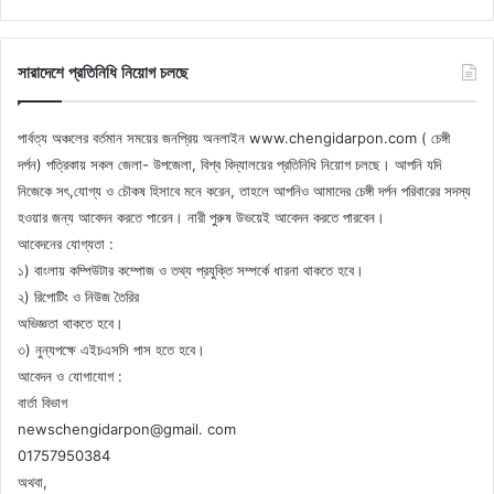
সারাদেশে প্রতিনিধি নিয়োগ চলছে
পার্বত্য অঞ্চলের বর্তমান সময়ের জনপ্রিয় অনলাইন www.chengidarpon.com ( চেঙ্গী
দর্পন) পত্রিকায় সকল জেলা- উপজেলা, বিশ্ব বিদ্যালয়ের প্রতিনিধি নিয়োগ চলছে। আপনি যদি
নিজেকে সৎ,যোগ্য ও চৌকষ হিসাবে মনে করেন, তাহলে আপনিও আমাদের চেঙ্গী দর্পন পরিবারের সদস্য
হওয়ার জন্য আবেদন করতে পারেন। নারী পুরুষ উভয়েই আবেদন করতে পারবেন।
আবেদনের যোগ্যতা :
১) বাংলায় কম্পিউটার কম্পোজ ও তথ্য প্রযুক্তি সম্পর্কে ধারনা থাকতে হবে।
২) রিপোটিং ও নিউজ তৈরির
অভিজ্ঞতা থাকতে হবে।
৩) নুন্যপক্ষে এইচএসসি পাস হতে হবে।
আবেদন ও যোগাযোগ :
বার্তা বিভাগ
newschengidarpon@gmail. com
01757950384
অথবা,