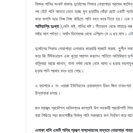
বিশুদ্ধ পানির সংকট থাকায় দুর্ভোগের শিকার নোয়াপাড়া গ্রামের ষাট
পথ হেঁটে পানি আনতে যেতে হচ্ছে মৃত ছড়াটির খোঁড়া ছোট একটি গর্ত
করে কলসি ভরে নিজ নিজ বাড়িতে পানি বহন করে নিতে হয়। এক কলসি
আমিয়াগ্রি দুঃখ্যা
),বেশি কষ্ট, পানির কষ্ট। শীতকাল থেকে পাহাড়ে শ
বর্ষার আগ পর্যন্ত। অর্থাৎ ডিসেম্বর থেকে এপ্রিল-মে এ ছয় মাস। 
দুর্ভোগের শিকার নোয়াপাড়া এলাকার কারবারি সাজাই মারমা. সুুুশীল 
করে রিং টিউবওয়েল এবং কুয়ো স্থাপন করলেও পানিতে অতিরিক্ত দুর্গন্ধ
বাসিন্দারা আরো জানান, নালা নর্দমা থেকে নেমে আসা ও ছড়ার ময়লা
ছড়ার পানি প্রবাহ বন্ধ হয়ে গেছে।
এ ব্যাপারে ৫ নং ওয়াগ্গা ইউনিয়নের চেয়ারম্যান চিরন জিত তনচংগ্
চিন্তাধারা চলছে।
জন স্বাস্থ্য প্রকৌশল অধিদপ্তর কাপ্তাই উপ সহকারী প্রকৌশলী লিমন 
করা পিছিয়ে পড়া জনগোষ্ঠীর বিশুদ্ধ পানি সরবরাহে কল নির্ধারণ করে থ
এলাকা বাসি একটি পানির প্রকল্প বাস্তবায়নের মাধ্যমে নোয়াপাড়া পাহাড়