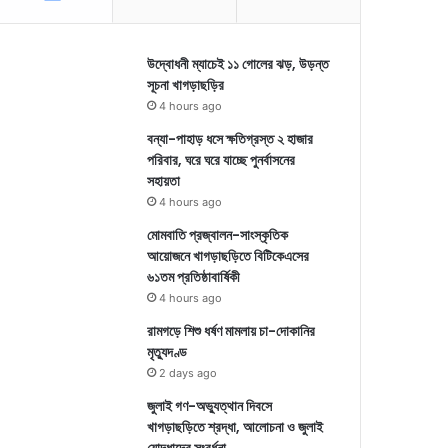
উদ্বোধনী ম্যাচেই ১১ গোলের ঝড়, উড়ন্ত
সূচনা খাগড়াছড়ির
4 hours ago
বন্যা-পাহাড় ধসে ক্ষতিগ্রস্ত ২ হাজার
পরিবার, ঘরে ঘরে যাচ্ছে পুনর্বাসনের
সহায়তা
4 hours ago
মোমবাতি প্রজ্বালন-সাংস্কৃতিক
আয়োজনে খাগড়াছড়িতে বিটিকেএসের
৬১তম প্রতিষ্ঠাবার্ষিকী
4 hours ago
রামগড়ে শিশু ধর্ষণ মামলায় চা-দোকানির
মৃত্যুদণ্ড
2 days ago
জুলাই গণ-অভ্যুত্থান দিবসে
খাগড়াছড়িতে শ্রদ্ধা, আলোচনা ও জুলাই