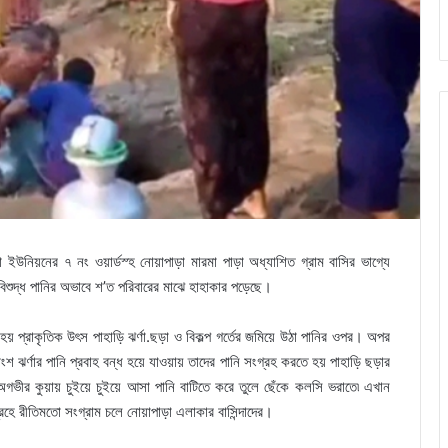
 ইউনিয়নের ৭ নং ওয়ার্ডস্হ নোয়াপাড়া মারমা পাড়া অধ্যাশিত গ্রাম বাসির ভাগ্যে
শুদ্ধ পানির অভাবে শ’ত পরিবারের মাঝে হাহাকার পড়েছে।
হয় প্রাকৃতিক উৎস পাহাড়ি ঝর্ণা.ছড়া ও বিকল্প গর্তের জমিয়ে উঠা পানির ওপর। অপর
ংশ ঝর্ণার পানি প্রবাহ বন্ধ হয়ে যাওয়ায় তাদের পানি সংগ্রহ করতে হয় পাহাড়ি ছড়ার
অগভীর কুয়ায় চুইয়ে চুইয়ে আসা পানি বাটিতে করে তুলে ছেঁকে কলসি ভরাতে৷ এখান
্রহে রীতিমতো সংগ্রাম চলে নোয়াপাড়া এলাকার বাসিন্দাদের।