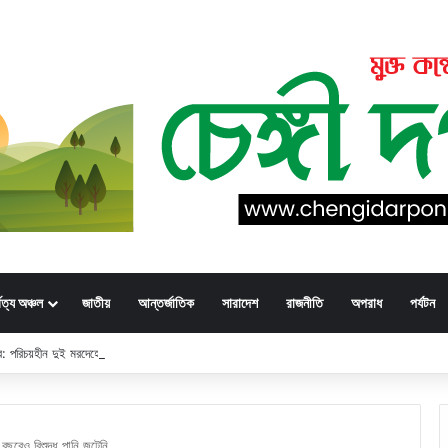
্বত্য অঞ্চল
জাতীয়
আন্তর্জাতিক
সারাদেশ
রাজনীতি
অপরাধ
পর্যটন
্ডার: পরিচয়হীন দুই মরদেহের স্বজনের খোঁজ পুলিশের
বছরেও বিশুদ্ধ পানি জুটেনি