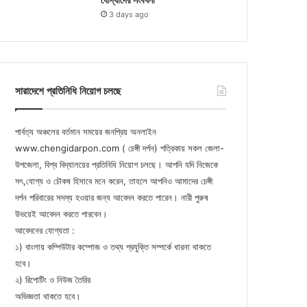
যোদ্ধাদের সংবর্ধনা
3 days ago
সারাদেশে প্রতিনিধি নিয়োগ চলছে
পার্বত্য অঞ্চলের বর্তমান সময়ের জনপ্রিয় অনলাইন
www.chengidarpon.com ( চেঙ্গী দর্পন) পত্রিকায় সকল জেলা-
উপজেলা, বিশ্ব বিদ্যালয়ের প্রতিনিধি নিয়োগ চলছে। আপনি যদি নিজেকে
সৎ,যোগ্য ও চৌকষ হিসাবে মনে করেন, তাহলে আপনিও আমাদের চেঙ্গী
দর্পন পরিবারের সদস্য হওয়ার জন্য আবেদন করতে পারেন। নারী পুরুষ
উভয়েই আবেদন করতে পারবেন।
আবেদনের যোগ্যতা :
১) বাংলায় কম্পিউটার কম্পোজ ও তথ্য প্রযুক্তি সম্পর্কে ধারনা থাকতে
হবে।
২) রিপোটিং ও নিউজ তৈরির
অভিজ্ঞতা থাকতে হবে।