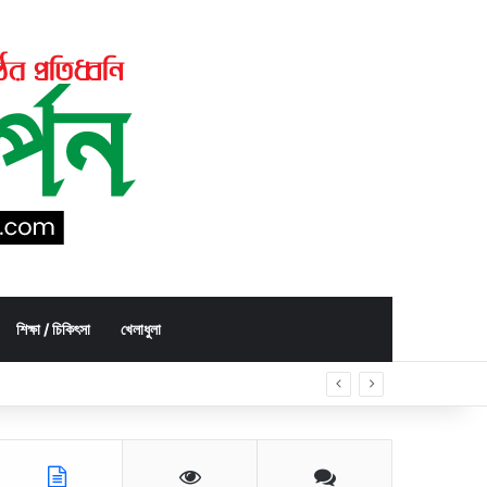
শিক্ষা / চিকিৎসা
খেলাধুলা