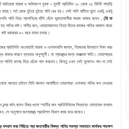
োর্ধ্ব আইয়েমা মারমা ও অধিকাংশ যুবক – যুবতী প্রতিদিন ২০ থেকে ২৫ মিনিট পাহাড়ি
ের কাছে। গর্ত থেকে চুইয়ে চুইয়ে পানি বের হয়। সেই পানি বাটিতে তুলে একটু একটু
 পানি নিয়ে প্রশান্তির হাঁসি হেঁসে ভুক্তভোগীরা মারমা ভাষায় বলেন ,
(রি মা
ুরু হয় পানির কষ্ট। পানীয় জল, ধোয়ামোছাসহ নিত্য দিনের কাজের পানির আকাল থাকে
এই কষ্ট বরাবরের ৫০ বছর যাবত চলছে।
সমাজের প্রতিনিধি অংথোয়াই মারমা ও এলাকাবাসি জানান, নিজেদের উদ্যোগে টাকা খরচ
 থাকার কারণে ব্যবহার অনুপযুগী। যা স্বাস্থ্যের জন্য মারাত্মক ক্ষতি। নোয়াপাড়ার
যুক্ত পানিই কাপড় দিয়ে ছেঁকে পান করতেন। কিন্তু এখন সেই সুযোগও পান না সেই
যা থেকে জানতে চাইলে তিনি জানান আগামীতে নোয়াপাড়া এলাকায় পানির কল দেওয়ার
চন্দ্র বর্মন.বলেন বিষয় গুলো স্হানীয় জন প্রতিনিধিদের সিদ্ধান্ত মোতাবেক বসবাস
াকেন. সে অনুপাতে জনস্বাস্থ্য প্রকৌশল বিভাগ কাজ করে থাকেন।
ে বসবাস করা পিছিয়ে পড়া জনগোষ্ঠীর বিশুদ্ধ পানির সমস্যা সমাধানে কার্যকর পদক্ষেপ