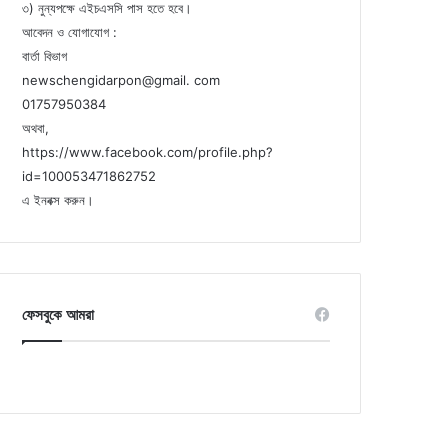
৩) নুন্যপক্ষে এইচএসসি পাস হতে হবে।
আবেদন ও যোগাযোগ :
বার্তা বিভাগ
newschengidarpon@gmail. com
01757950384
অথবা,
https://www.facebook.com/profile.php?
id=100053471862752
এ ইনবক্স করুন।
ফেসবুকে আমরা